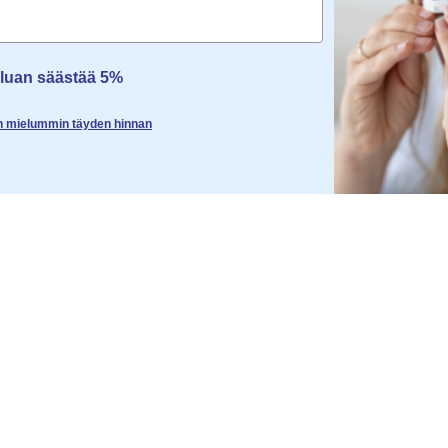
aluan säästää 5%
an mielummin täyden hinnan
UT
TIETOJA
SOMNIS
Blogi
Tietoja m
Lehdistölle
Lakisäätei
Paristojen kierrätys
Yleiset eh
Tietosuoj
Evästeiden
Kumppanu
Ura