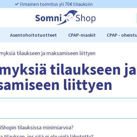
Ilmainen toimitus yli 70€ tilauksiin
Asentohoitotuotteet
CPAP-maskit
CPAP - oheist
myksiä tilaukseen ja maksamiseen liittyen
myksiä tilaukseen ja
amiseen liittyen
hopin tilauksissa minimiarvoa?
 tilauksen, jos sitä ei ole vielä lähetetty?