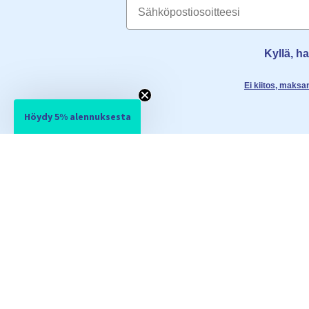
Email
Kyllä, h
Ei kiitos, maks
Höydy 5% alennuksesta
PALVELUT
SUOSITUIMMAT SIV
Usein kysyttyä tuotteista
Kuorsauskiskot
Kysymyksiä
Kuorsaustyynyt
Tilaus
Sieraintenlaajentajat
Maksaminen
CPAP-maskit
Toimitus
Viallinen tuote
Palautus & vaihto
Sopimuksen peruuttaminen