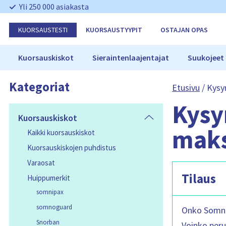
O
Yli 250 000 asiakasta
h
i
KUORSAUSTESTI
KUORSAUSTYYPIT
OSTAJAN OPAS
t
a
n
Kuorsauskiskot
Sieraintenlaajentajat
Suukojeet
a
v
Kategoriat
i
Etusivu
/
Kysy
g
Kysy
o
i
Kuorsauskiskot
n
maks
Kaikki kuorsauskiskot
t
i
Kuorsauskiskojen puhdistus
Varaosat
Tilaus
Huippumerkit
somnipax
somnoguard
Onko SomniS
Snorban
Voinko perua