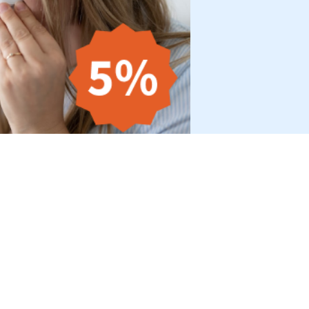
HOP
SHOPS
eistä
somnishop.com
set tiedot
somnishop.fr
dot
somnishop.co.uk
aseloste
somnishop.nl
 hallinta
usohjelma