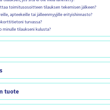
taa toimitusosoitteen tilauksen tekemisen jälkeen?
ille, apteekeille tai jälleenmyyjille erityishinnasto?
korttitietoni turvassa?
 minulle tilaukseni kulusta?
s
n tuote