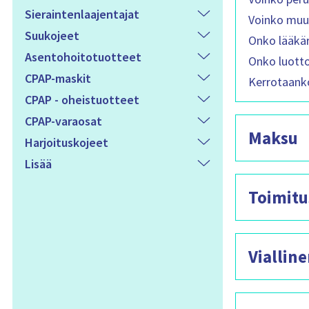
Sieraintenlaajentajat
Voinko muut
Suukojeet
Onko lääkäre
Asentohoitotuotteet
Onko luotto
CPAP-maskit
Kerrotaanko
CPAP - oheistuotteet
CPAP-varaosat
Maksu
Harjoituskojeet
Lisää
Toimitu
Vialline