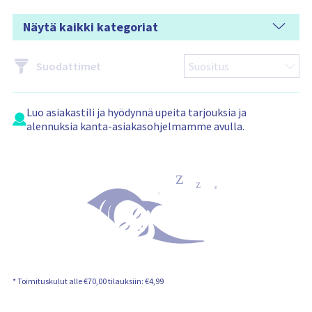
n
s
i
Näytä kaikki kategoriat
s
ä
l
t
Suodattimet
ö
:
Luo
asiakastili
ja hyödynnä upeita tarjouksia ja
alennuksia kanta-asiakasohjelmamme avulla.
* Toimituskulut alle €70,00 tilauksiin: €4,99