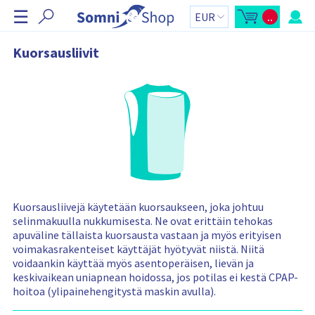
O
☰
..
h
A
O
v
s
i
a
t
a
o
t
Kuorsausliivit
o
s
a
s
k
t
o
n
o
r
a
s
i
k
y
v
o
h
i
r
t
i
e
g
-
e
o
s
n
i
s
i
v
ä
n
u
:
p
t
a
i
l
Kuorsausliivejä käytetään kuorsaukseen, joka johtuu
k
selinmakuulla nukkumisesta. Ne ovat erittäin tehokas
k
i
apuväline tällaista kuorsausta vastaan ja myös erityisen
O
s
voimakasrakenteiset käyttäjät hyötyvät niistä. Niitä
t
voidaankin käyttää myös asentoperäisen, lievän ja
o
s
keskivaikean uniapnean hoidossa, jos potilas ei kestä CPAP-
k
hoitoa (ylipainehengitystä maskin avulla).
o
r
i