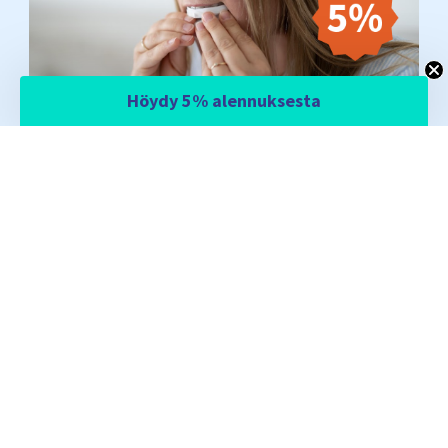
Höydy 5% alennuksesta
Email
Kyllä, haluan säästää 5%
Ei kiitos, maksan mielummin täyden hinnan
PALVELUT
SUOSITUIMMAT SIVUT
TIETOJA
SOMNISHOP