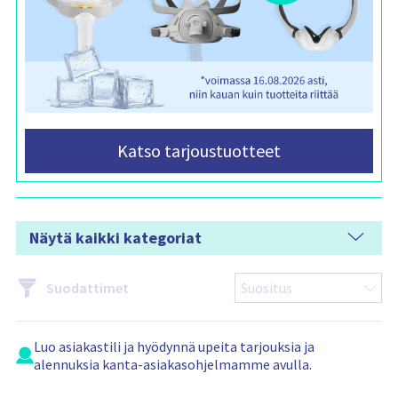
n
s
i
s
ä
l
t
ö
:
Katso tarjoustuotteet
Näytä kaikki kategoriat
Suodattimet
Luo
asiakastili
ja hyödynnä upeita tarjouksia ja
alennuksia kanta-asiakasohjelmamme avulla.