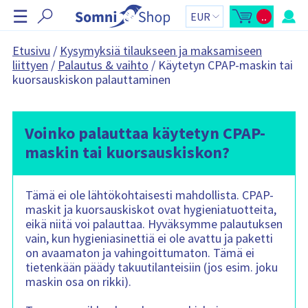
O
☰
..
h
A
O
v
s
i
a
t
a
o
t
Etusivu
/
Kysymyksiä tilaukseen ja maksamiseen
o
s
a
liittyen
/
Palautus & vaihto
/
Käytetyn CPAP-maskin tai
s
k
t
o
n
kuorsauskiskon palauttaminen
o
r
a
s
i
k
y
v
o
h
i
r
t
i
e
Voinko palauttaa käytetyn CPAP-
g
-
e
o
s
n
maskin tai kuorsauskiskon?
i
s
i
v
ä
n
u
:
p
t
a
Tämä ei ole lähtökohtaisesti mahdollista. CPAP-
i
l
k
maskit ja kuorsauskiskot ovat hygieniatuotteita,
k
eikä niitä voi palauttaa. Hyväksymme palautuksen
i
O
vain, kun hygieniasinettiä ei ole avattu ja paketti
s
on avaamaton ja vahingoittumaton. Tämä ei
t
o
tietenkään päädy takuutilanteisiin (jos esim. joku
s
k
maskin osa on rikki).
o
r
i