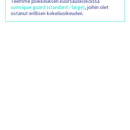
Teemme poikkeuksen kuorsauskiskoissa
n
somnipax guard (standard / large)
, joihin olet
s
i
ostanut erillisen kokeiluoikeuden.
s
ä
l
t
ö
: