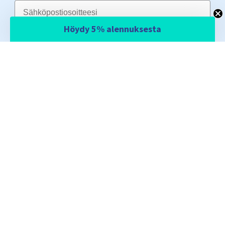
Email
Höydy 5% alennuksesta
Säästä nyt 5%
Uutiskirjeemme tarjoaa säännöllisesti tietoa uutuuksista,
tarjouskampanjoista ja yleisesti tietoa SomniShopin valikoimaan liittyen.
TÄRKEÄÄ: Kun klikkaat "Säästä nyt 5%", saat sähköpostiisi linkin, jolla voit
vahvistaa uutiskirjeen tilauksen. Tarkistathan myös roskapostikansion. Voit
peruuttaa uutiskirjeen tilauksen (
tietosuojaseloste
) milloin tahansa.
PALVELUT
SUOSITUIMMAT SIVUT
TIETOJA