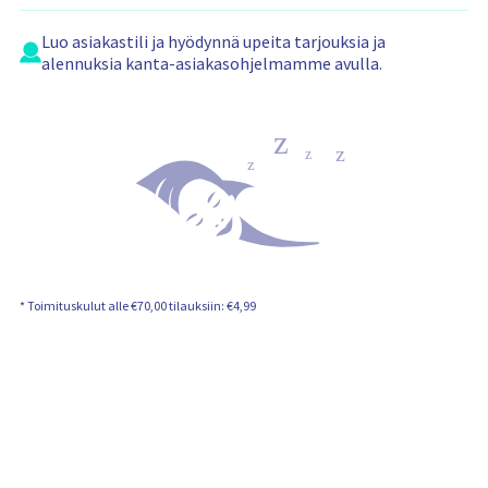
n
s
i
Luo
asiakastili
ja hyödynnä upeita tarjouksia ja
s
alennuksia kanta-asiakasohjelmamme avulla.
ä
l
t
ö
:
* Toimituskulut alle €70,00 tilauksiin: €4,99