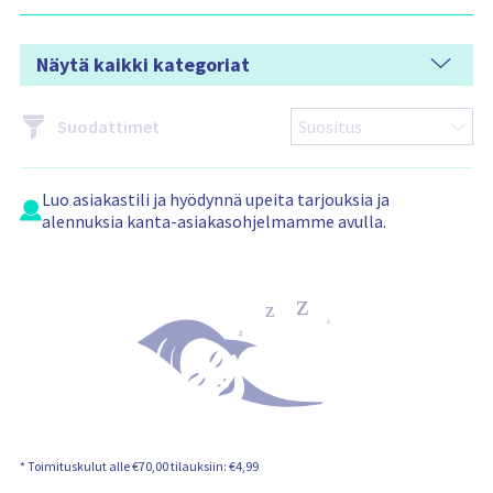
n
s
i
s
Näytä kaikki kategoriat
ä
l
t
ö
:
Suodattimet
Luo
asiakastili
ja hyödynnä upeita tarjouksia ja
alennuksia kanta-asiakasohjelmamme avulla.
* Toimituskulut alle €70,00 tilauksiin: €4,99