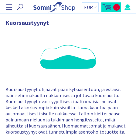
O
☰
..
h
A
O
v
s
i
a
t
a
o
t
Kuorsaustyynyt
o
s
a
s
k
t
o
n
o
r
a
s
i
k
y
v
o
h
i
r
t
i
e
g
-
e
o
s
n
i
s
i
v
ä
n
u
:
p
t
a
i
l
Kuorsaustyynyt ohjaavat pään kylkiasentoon, ja estävät
k
näin selinmakuulla nukkumisesta johtuvaa kuorsausta.
k
i
Kuorsaustyynyt ovat tyypillisesti aaltomaisia: ne ovat
O
s
keskeltä korkeampia kuin sivuilta. Tämä kääntää pään
t
automaattisesti sivulle nukkuessa. Tällöin kieli ei pääse
o
s
painumaan nieluun ja tukkimaan hengitysteitä, mikä
k
aiheuttaisi kuorsausäänen. Huomaamattomat ja mukavat
o
r
kuorsaustyynyt ovat tunnetuimpia asentohoitotuotteita.
i