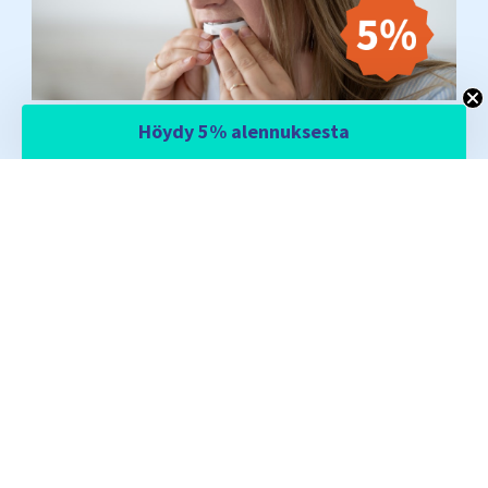
Email
Höydy 5% alennuksesta
Kyllä, haluan säästää 5%
Ei kiitos, maksan mielummin täyden hinnan
PALVELUT
SUOSITUIMMAT SIVUT
TIETOJA
SOMNISHOP