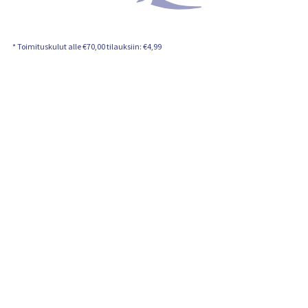
n
s
i
s
ä
* Toimituskulut alle €70,00 tilauksiin: €4,99
l
t
ö
: