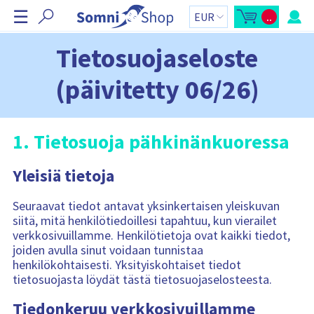
O
☰
..
h
A
O
v
s
i
a
t
a
o
t
Tietosuojaseloste
o
s
a
s
k
t
o
n
(päivitetty 06/26)
o
r
a
s
i
k
y
v
o
h
i
r
t
i
e
g
1. Tietosuoja pähkinänkuoressa
-
e
o
s
n
i
s
i
v
ä
Yleisiä tietoja
n
u
:
p
t
a
i
l
Seuraavat tiedot antavat yksinkertaisen yleiskuvan
k
siitä, mitä henkilötiedoillesi tapahtuu, kun vierailet
k
i
verkkosivuillamme. Henkilötietoja ovat kaikki tiedot,
O
s
joiden avulla sinut voidaan tunnistaa
t
henkilökohtaisesti. Yksityiskohtaiset tiedot
o
s
tietosuojasta löydät tästä tietosuojaselosteesta.
k
o
r
Tiedonkeruu verkkosivuillamme
i