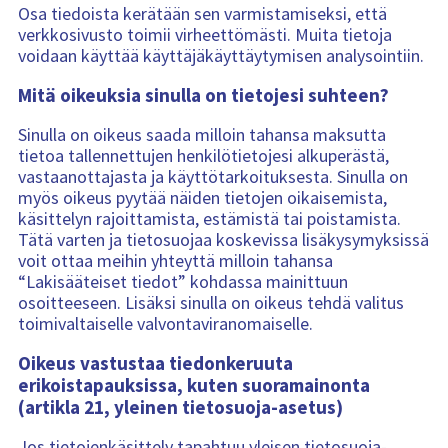
Osa tiedoista kerätään sen varmistamiseksi, että
verkkosivusto toimii virheettömästi. Muita tietoja
voidaan käyttää käyttäjäkäyttäytymisen analysointiin.
Mitä oikeuksia sinulla on tietojesi suhteen?
Sinulla on oikeus saada milloin tahansa maksutta
tietoa tallennettujen henkilötietojesi alkuperästä,
vastaanottajasta ja käyttötarkoituksesta. Sinulla on
myös oikeus pyytää näiden tietojen oikaisemista,
käsittelyn rajoittamista, estämistä tai poistamista.
Tätä varten ja tietosuojaa koskevissa lisäkysymyksissä
voit ottaa meihin yhteyttä milloin tahansa
“Lakisääteiset tiedot” kohdassa mainittuun
osoitteeseen. Lisäksi sinulla on oikeus tehdä valitus
toimivaltaiselle valvontaviranomaiselle.
Oikeus vastustaa tiedonkeruuta
erikoistapauksissa, kuten suoramainonta
(artikla 21, yleinen tietosuoja-asetus)
Jos tietojenkäsittely tapahtuu yleisen tietosuoja-