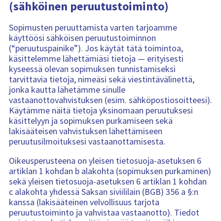
(sähköinen peruutustoiminto)
Sopimusten peruuttamista varten tarjoamme
käyttöösi sähköisen peruutustoiminnon
(“peruutuspainike”). Jos käytät tätä toimintoa,
käsittelemme lähettämiäsi tietoja — erityisesti
kyseessä olevan sopimuksen tunnistamiseksi
tarvittavia tietoja, nimeäsi sekä viestintävälinettä,
jonka kautta lähetämme sinulle
vastaanottovahvistuksen (esim. sähköpostiosoitteesi).
Käytämme näitä tietoja yksinomaan peruutuksesi
käsittelyyn ja sopimuksen purkamiseen sekä
lakisääteisen vahvistuksen lähettämiseen
peruutusilmoituksesi vastaanottamisesta.
Oikeusperusteena on yleisen tietosuoja-asetuksen 6
artiklan 1 kohdan b alakohta (sopimuksen purkaminen)
sekä yleisen tietosuoja-asetuksen 6 artiklan 1 kohdan
c alakohta yhdessä Saksan siviililain (BGB) 356 a §:n
kanssa (lakisääteinen velvollisuus tarjota
peruutustoiminto ja vahvistaa vastaanotto). Tiedot