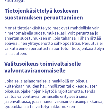
käsittelyyn.
Tietojenkäsittelyä koskevan
suostumuksen peruuttaminen
Monet tietojenkäsittelytoimet ovat mahdollisia vain
nimenomaisella suostumuksellasi. Voit peruuttaa jo
annetun suostumuksen milloin tahansa. Tähän riittää
epävirallinen yhteydenotto sähköpostitse. Peruutus ei
vaikuta ennen peruutusta suoritetun tietojenkäsittelyn
laillisuuteen.
Valitusoikeus toimivaltaiselle
valvontaviranomaiselle
Jokaisella asianomaisella henkilöllä on oikeus,
kuitenkaan muiden hallinnollisten tai oikeudellisten
oikeussuojakeinojen käyttöä rajoittamatta, tehdä
valitus valvontaviranomaiselle erityisesti siinä
jäsenvaltiossa, jossa hänen vakinainen asuinpaikkansa,
työpaikkansa tai väitetyn rikkomuksen