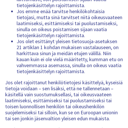
tietojenkäsittelyn rajoittamista.
Jos emme enää tarvitse henkilökohtaisia
tietojasi, mutta sinä tarvitset niitä oikeusvaateen
laatimiseksi, esittämiseksi tai puolustamiseksi,
sinulla on oikeus poistamisen sijaan vaatia
tietojenkäsittelyn rajoittamista.
Jos olet esittänyt yleisen tietosuoja-asetuksen
21 artiklan 1 kohdan mukaisen vastalauseen, on
harkittava sinun ja meidän etujen välillä. Niin
kauan kuin ei ole vielä määritetty, kumman etu on
vahvemmassa asemassa, sinulla on oikeus vaatia
tietojenkäsittelyn rajoittamista.
Jos olet rajoittanut henkilötietojesi käsittelyä, kyseisiä
tietoja voidaan – sen lisäksi, että ne tallennetaan –
käsitellä vain suostumuksellasi, tai oikeusvaateen
laatimiseksi, esittämiseksi tai puolustamiseksi tai
toisen luonnollisen henkilön tai oikeushenkilön
suojelemiseksi tai silloin, kun se on Euroopan unionin
tai sen jonkin jäsenvaltion yleisen edun mukaista.