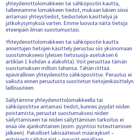
yhteydenottolomakkeen tai sähköpostin kautta,
tallennamme lomakkeen tiedot, mukaan lukien siinä
antamasi yhteystiedot, tiedustelun käsittelyä ja
jatkokysymyksiä varten. Emme luovuta näitä tietoja
eteenpäin ilman suostumustasi.
Yhteydenottolomakkeen tai sähköpostin kautta
annettujen tietojen käsittely perustuu siis yksinomaan
suostumukseesi (yleisen tietosuoja-asetuksen 6
artiklan 1 kohdan a alakohta). Voit peruuttaa tämän
suostumuksen milloin tahansa. Tähän riittää
epävirallinen yhteydenotto sähköpostitse. Peruutus ei
vaikuta ennen peruutusta suoritetun tietojenkäsittelyn
laillisuuteen.
Säilytämme yhteydenottolomakkeella tai
sähköpostitse antamasi tiedot, kunnes pyydät niiden
poistamista, peruutat suostumuksesi niiden
säilyttämiseen tai niiden säilyttämisen tarkoitus ei
enää ole ajankohtainen (esim. pyyntösi toteuttamisen
jälkeen). Pakolliset lakisääteiset määräykset –
erityisesti säilytysajat – pysyvät ennallaan.