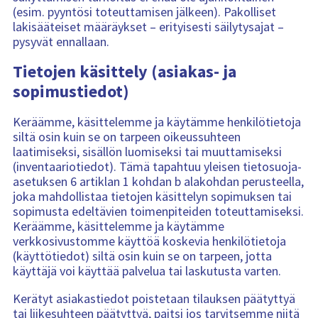
(esim. pyyntösi toteuttamisen jälkeen). Pakolliset
lakisääteiset määräykset – erityisesti säilytysajat –
pysyvät ennallaan.
Tietojen käsittely (asiakas- ja
sopimustiedot)
Keräämme, käsittelemme ja käytämme henkilötietoja
siltä osin kuin se on tarpeen oikeussuhteen
laatimiseksi, sisällön luomiseksi tai muuttamiseksi
(inventaariotiedot). Tämä tapahtuu yleisen tietosuoja-
asetuksen 6 artiklan 1 kohdan b alakohdan perusteella,
joka mahdollistaa tietojen käsittelyn sopimuksen tai
sopimusta edeltävien toimenpiteiden toteuttamiseksi.
Keräämme, käsittelemme ja käytämme
verkkosivustomme käyttöä koskevia henkilötietoja
(käyttötiedot) siltä osin kuin se on tarpeen, jotta
käyttäjä voi käyttää palvelua tai laskutusta varten.
Kerätyt asiakastiedot poistetaan tilauksen päätyttyä
tai liikesuhteen päätyttyä, paitsi jos tarvitsemme niitä