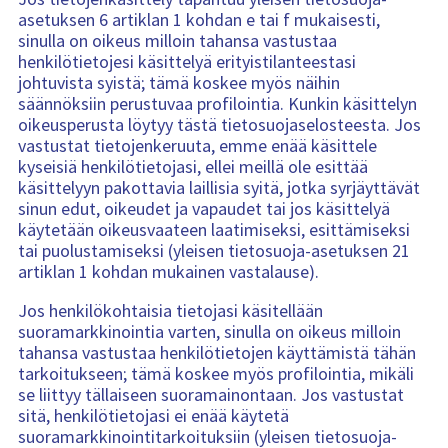
asetuksen 6 artiklan 1 kohdan e tai f mukaisesti,
sinulla on oikeus milloin tahansa vastustaa
henkilötietojesi käsittelyä erityistilanteestasi
johtuvista syistä; tämä koskee myös näihin
säännöksiin perustuvaa profilointia. Kunkin käsittelyn
oikeusperusta löytyy tästä tietosuojaselosteesta. Jos
vastustat tietojenkeruuta, emme enää käsittele
kyseisiä henkilötietojasi, ellei meillä ole esittää
käsittelyyn pakottavia laillisia syitä, jotka syrjäyttävät
sinun edut, oikeudet ja vapaudet tai jos käsittelyä
käytetään oikeusvaateen laatimiseksi, esittämiseksi
tai puolustamiseksi (yleisen tietosuoja-asetuksen 21
artiklan 1 kohdan mukainen vastalause).
Jos henkilökohtaisia ​​tietojasi käsitellään
suoramarkkinointia varten, sinulla on oikeus milloin
tahansa vastustaa henkilötietojen käyttämistä tähän
tarkoitukseen; tämä koskee myös profilointia, mikäli
se liittyy tällaiseen suoramainontaan. Jos vastustat
sitä, henkilötietojasi ei enää käytetä
suoramarkkinointitarkoituksiin (yleisen tietosuoja-