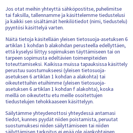
Jos otat meihin yhteyttä sähköpostitse, puhelimitse
tai faksilla, tallennamme ja käsittelemme tiedustelusi
ja kaikki sen sisältämät henkilötiedot (nimi, tiedustelu)
pyyntösi käsittelyä varten.
Näitä tietoja käsitellään yleisen tietosuoja-asetuksen 6
artiklan 1 kohdan b alakohdan perusteella edellyttäen,
että kyselysi liittyy sopimuksen täyttämiseen tai on
tarpeen sopimusta edeltävien toimenpiteiden
toteuttamiseksi. Kaikissa muissa tapauksissa käsittely
perustuu suostumukseesi (yleisen tietosuoja-
asetuksen 6 artiklan 1 kohdan a alakohta) tai
oikeutettuihin etuihimme (yleisen tietosuoja-
asetuksen 6 artiklan 1 kohdan f alakohta), koska
meillä on oikeutettu etu meille osoitettujen
tiedustelujen tehokkaaseen käsittelyyn.
Säilytämme yhteydenottosi yhteydessä antamasi
tiedot, kunnes pyydät niiden poistamista, peruutat
suostumuksesi niiden säilyttämiseen tai niiden
säilyttämisen tarkoitus ei enää ole ajankohtainen