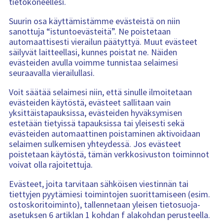
tietokoneellesi.
Suurin osa käyttämistämme evästeistä on niin
sanottuja “istuntoevästeitä”. Ne poistetaan
automaattisesti vierailun päätyttyä. Muut evästeet
säilyvät laitteellasi, kunnes poistat ne. Näiden
evästeiden avulla voimme tunnistaa selaimesi
seuraavalla vierailullasi.
Voit säätää selaimesi niin, että sinulle ilmoitetaan
evästeiden käytöstä, evästeet sallitaan vain
yksittäistapauksissa, evästeiden hyväksymisen
estetään tietyissä tapauksissa tai yleisesti sekä
evästeiden automaattinen poistaminen aktivoidaan
selaimen sulkemisen yhteydessä. Jos evästeet
poistetaan käytöstä, tämän verkkosivuston toiminnot
voivat olla rajoitettuja.
Evästeet, joita tarvitaan sähköisen viestinnän tai
tiettyjen pyytämiesi toimintojen suorittamiseen (esim.
ostoskoritoiminto), tallennetaan yleisen tietosuoja-
asetuksen 6 artiklan 1 kohdan f alakohdan perusteella.