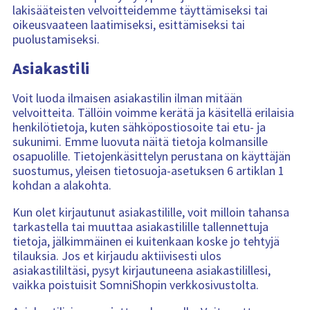
lakisääteisten velvoitteidemme täyttämiseksi tai
oikeusvaateen laatimiseksi, esittämiseksi tai
puolustamiseksi.
Asiakastili
Voit luoda ilmaisen asiakastilin ilman mitään
velvoitteita. Tällöin voimme kerätä ja käsitellä erilaisia
henkilötietoja, kuten sähköpostiosoite tai etu- ja
sukunimi. Emme luovuta näitä tietoja kolmansille
osapuolille. Tietojenkäsittelyn perustana on käyttäjän
suostumus, yleisen tietosuoja-asetuksen 6 artiklan 1
kohdan a alakohta.
Kun olet kirjautunut asiakastilille, voit milloin tahansa
tarkastella tai muuttaa asiakastilille tallennettuja
tietoja, jälkimmäinen ei kuitenkaan koske jo tehtyjä
tilauksia. Jos et kirjaudu aktiivisesti ulos
asiakastililtäsi, pysyt kirjautuneena asiakastilillesi,
vaikka poistuisit SomniShopin verkkosivustolta.