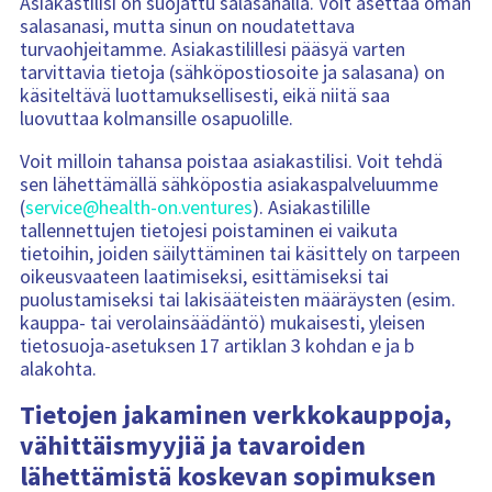
Asiakastilisi on suojattu salasanalla. Voit asettaa oman
salasanasi, mutta sinun on noudatettava
turvaohjeitamme. Asiakastilillesi pääsyä varten
tarvittavia tietoja (sähköpostiosoite ja salasana) on
käsiteltävä luottamuksellisesti, eikä niitä saa
luovuttaa kolmansille osapuolille.
Voit milloin tahansa poistaa asiakastilisi. Voit tehdä
sen lähettämällä sähköpostia asiakaspalveluumme
(
service@health-on.ventures
). Asiakastilille
tallennettujen tietojesi poistaminen ei vaikuta
tietoihin, joiden säilyttäminen tai käsittely on tarpeen
oikeusvaateen laatimiseksi, esittämiseksi tai
puolustamiseksi tai lakisääteisten määräysten (esim.
kauppa- tai verolainsäädäntö) mukaisesti, yleisen
tietosuoja-asetuksen 17 artiklan 3 kohdan e ja b
alakohta.
Tietojen jakaminen verkkokauppoja,
vähittäismyyjiä ja tavaroiden
lähettämistä koskevan sopimuksen