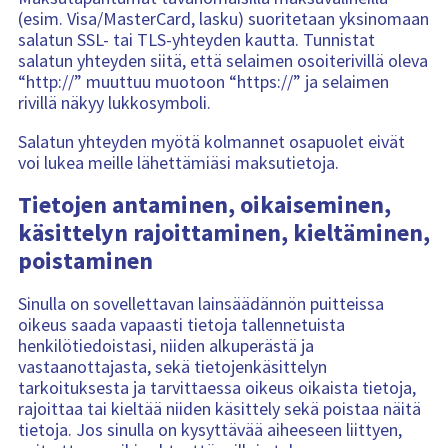
(esim. Visa/MasterCard, lasku) suoritetaan yksinomaan
salatun SSL- tai TLS-yhteyden kautta. Tunnistat
salatun yhteyden siitä, että selaimen osoiterivillä oleva
“http://” muuttuu muotoon “https://” ja selaimen
rivillä näkyy lukkosymboli.
Salatun yhteyden myötä kolmannet osapuolet eivät
voi lukea meille lähettämiäsi maksutietoja.
Tietojen antaminen, oikaiseminen,
käsittelyn rajoittaminen, kieltäminen,
poistaminen
Sinulla on sovellettavan lainsäädännön puitteissa
oikeus saada vapaasti tietoja tallennetuista
henkilötiedoistasi, niiden alkuperästä ja
vastaanottajasta, sekä tietojenkäsittelyn
tarkoituksesta ja tarvittaessa oikeus oikaista tietoja,
rajoittaa tai kieltää niiden käsittely sekä poistaa näitä
tietoja. Jos sinulla on kysyttävää aiheeseen liittyen,