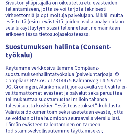
Sivuston ylläpitäjällä on oikeutettu etu evästeiden
tallentamiseen, jotta se voi tarjota teknisesti
virheettömiä ja optimoituja palvelujaan. Mikäli muita
evästeitä (esim. evästeitä, joiden avulla analysoidaan
selailukäyttäytymistäsi) tallennetaan, ne mainitaan
erikseen tässä tietosuojaselosteessa.
Suostumuksen hallinta (Consent-
työkalu)
Käytämme verkkosivuillamme Complianz-
suostumuksenhallintatyökalua (palveluntarjoaja: ©
Complianz BV CoC 717814475 Kalmarweg 14-5 9723
JG, Groningen, Alankomaat), jonka avulla voit valita ei-
välttämättömät evästeet ja palvelut sekä peruuttaa
tai mukauttaa suostumustasi milloin tahansa
tulevaisuutta koskien “Evästeasetukset”-kohdasta.
Valintasi dokumentoimiseksi asetetaan eväste, jotta
se voidaan ottaa huomioon seuraavalla vierailullasi.
Tämän evästeen tallentaminen on tarpeen
todistamisvelvollisuutemme täyttämiseksi;