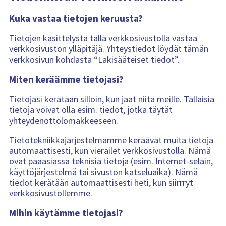
n
s
Kuka vastaa tietojen keruusta?
i
s
ä
Tietojen käsittelystä tällä verkkosivustolla vastaa
l
t
verkkosivuston ylläpitäjä. Yhteystiedot löydät tämän
ö
:
verkkosivun kohdasta “Lakisääteiset tiedot”.
Miten keräämme tietojasi?
Tietojasi kerätään silloin, kun jaat niitä meille. Tällaisia
tietoja voivat olla esim. tiedot, jotka täytät
yhteydenottolomakkeeseen.
Tietotekniikkajärjestelmämme keräävät muita tietoja
automaattisesti, kun vierailet verkkosivustolla. Nämä
ovat pääasiassa teknisiä tietoja (esim. Internet-selain,
käyttöjärjestelmä tai sivuston katseluaika). Nämä
tiedot kerätään automaattisesti heti, kun siirrryt
verkkosivustollemme.
Mihin käytämme tietojasi?