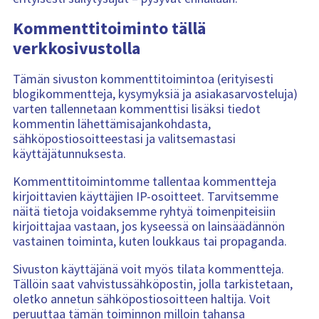
Kommenttitoiminto tällä
verkkosivustolla
Tämän sivuston kommenttitoimintoa (erityisesti
blogikommentteja, kysymyksiä ja asiakasarvosteluja)
varten tallennetaan kommenttisi lisäksi tiedot
kommentin lähettämisajankohdasta,
sähköpostiosoitteestasi ja valitsemastasi
käyttäjätunnuksesta.
Kommenttitoimintomme tallentaa kommentteja
kirjoittavien käyttäjien IP-osoitteet. Tarvitsemme
näitä tietoja voidaksemme ryhtyä toimenpiteisiin
kirjoittajaa vastaan, jos kyseessä on lainsäädännön
vastainen toiminta, kuten loukkaus tai propaganda.
Sivuston käyttäjänä voit myös tilata kommentteja.
Tällöin saat vahvistussähköpostin, jolla tarkistetaan,
oletko annetun sähköpostiosoitteen haltija. Voit
peruuttaa tämän toiminnon milloin tahansa