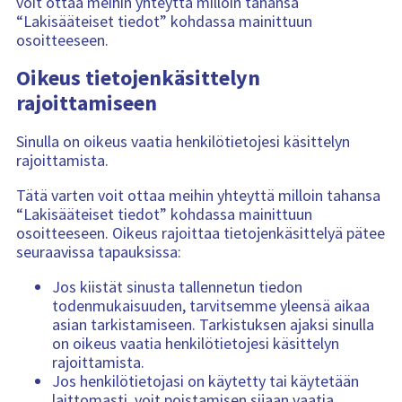
voit ottaa meihin yhteyttä milloin tahansa
“Lakisääteiset tiedot” kohdassa mainittuun
osoitteeseen.
Oikeus tietojenkäsittelyn
rajoittamiseen
Sinulla on oikeus vaatia henkilötietojesi käsittelyn
rajoittamista.
Tätä varten voit ottaa meihin yhteyttä milloin tahansa
“Lakisääteiset tiedot” kohdassa mainittuun
osoitteeseen. Oikeus rajoittaa tietojenkäsittelyä pätee
seuraavissa tapauksissa:
Jos kiistät sinusta tallennetun tiedon
todenmukaisuuden, tarvitsemme yleensä aikaa
asian tarkistamiseen. Tarkistuksen ajaksi sinulla
on oikeus vaatia henkilötietojesi käsittelyn
rajoittamista.
Jos henkilötietojasi on käytetty tai käytetään
laittomasti, voit poistamisen sijaan vaatia