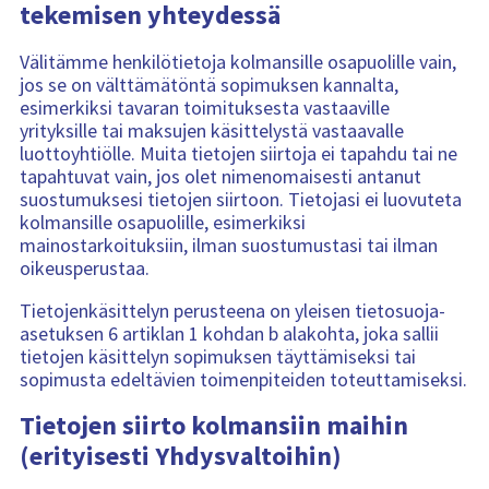
tekemisen yhteydessä
Välitämme henkilötietoja kolmansille osapuolille vain,
jos se on välttämätöntä sopimuksen kannalta,
esimerkiksi tavaran toimituksesta vastaaville
yrityksille tai maksujen käsittelystä vastaavalle
luottoyhtiölle. Muita tietojen siirtoja ei tapahdu tai ne
tapahtuvat vain, jos olet nimenomaisesti antanut
suostumuksesi tietojen siirtoon. Tietojasi ei luovuteta
kolmansille osapuolille, esimerkiksi
mainostarkoituksiin, ilman suostumustasi tai ilman
oikeusperustaa.
Tietojenkäsittelyn perusteena on yleisen tietosuoja-
asetuksen 6 artiklan 1 kohdan b alakohta, joka sallii
tietojen käsittelyn sopimuksen täyttämiseksi tai
sopimusta edeltävien toimenpiteiden toteuttamiseksi.
Tietojen siirto kolmansiin maihin
(erityisesti Yhdysvaltoihin)