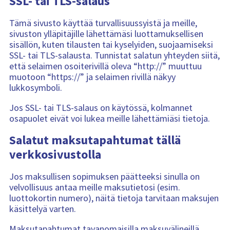
SSL- tai TLS-salaus
Tämä sivusto käyttää turvallisuussyistä ja meille,
sivuston ylläpitäjille lähettämäsi luottamuksellisen
sisällön, kuten tilausten tai kyselyiden, suojaamiseksi
SSL- tai TLS-salausta. Tunnistat salatun yhteyden siitä,
että selaimen osoiterivillä oleva “http://” muuttuu
muotoon “https://” ja selaimen rivillä näkyy
lukkosymboli.
Jos SSL- tai TLS-salaus on käytössä, kolmannet
osapuolet eivät voi lukea meille lähettämiäsi tietoja.
Salatut maksutapahtumat tällä
verkkosivustolla
Jos maksullisen sopimuksen päätteeksi sinulla on
velvollisuus antaa meille maksutietosi (esim.
luottokortin numero), näitä tietoja tarvitaan maksujen
käsittelyä varten.
Maksutapahtumat tavanomaisilla maksuvälineillä