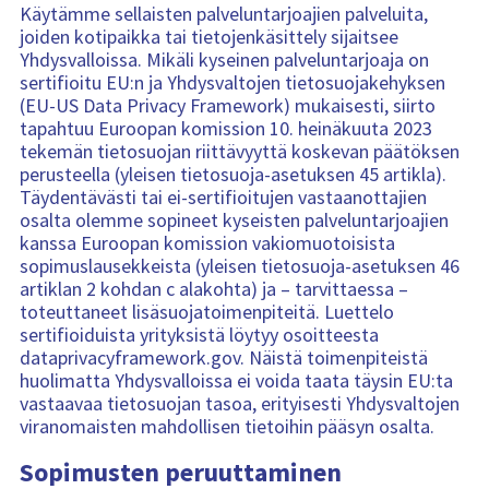
Käytämme sellaisten palveluntarjoajien palveluita,
joiden kotipaikka tai tietojenkäsittely sijaitsee
Yhdysvalloissa. Mikäli kyseinen palveluntarjoaja on
sertifioitu EU:n ja Yhdysvaltojen tietosuojakehyksen
(EU-US Data Privacy Framework) mukaisesti, siirto
tapahtuu Euroopan komission 10. heinäkuuta 2023
tekemän tietosuojan riittävyyttä koskevan päätöksen
perusteella (yleisen tietosuoja-asetuksen 45 artikla).
Täydentävästi tai ei-sertifioitujen vastaanottajien
osalta olemme sopineet kyseisten palveluntarjoajien
kanssa Euroopan komission vakiomuotoisista
sopimuslausekkeista (yleisen tietosuoja-asetuksen 46
artiklan 2 kohdan c alakohta) ja – tarvittaessa –
toteuttaneet lisäsuojatoimenpiteitä. Luettelo
sertifioiduista yrityksistä löytyy osoitteesta
dataprivacyframework.gov. Näistä toimenpiteistä
huolimatta Yhdysvalloissa ei voida taata täysin EU:ta
vastaavaa tietosuojan tasoa, erityisesti Yhdysvaltojen
viranomaisten mahdollisen tietoihin pääsyn osalta.
Sopimusten peruuttaminen