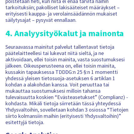
poistetaan heti, kun niitä ei enää tarvita näihin
tarkoituksiin; pakolliset lakisääteiset määräykset –
erityisesti kauppa- ja verolainsäädännön mukaiset
säilytysajat – pysyvät ennallaan.
4. Analyysityökalut ja mainonta
Seuraavassa mainitut palvelut tallentavat tietoja
päätelaitteellesi tai lukevat niitä sieltä, ja ne
aktivoidaan, ellei toisin mainita, vasta suostumuksesi
jälkeen. Oikeusperusteena on, ellei toisin mainita,
kussakin tapauksessa TDDDG:n 25 §:n 1 momentti
yhdessä yleisen tietosuoja-asetuksen 6 artiklan 1
kohdan a alakohdan kanssa. Voit peruuttaa tai
mukauttaa suostumuksesi milloin tahansa
tulevaisuutta koskien “Evästeasetukset” (Complianz) -
kohdasta. Mikäli tietoja siirretään tässä yhteydessä
Yhdysvaltoihin, sovelletaan kohdan 3 osiossa “Tietojen
siirto kolmansiin maihin (erityisesti Yhdysvaltoihin)”
esitettyjä tietoja.