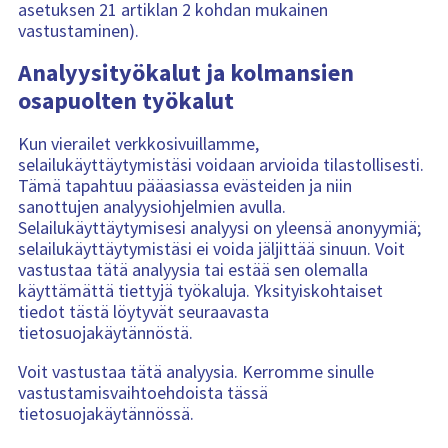
asetuksen 21 artiklan 2 kohdan mukainen
vastustaminen).
Analyysityökalut ja kolmansien
osapuolten työkalut
Kun vierailet verkkosivuillamme,
selailukäyttäytymistäsi voidaan arvioida tilastollisesti.
Tämä tapahtuu pääasiassa evästeiden ja niin
sanottujen analyysiohjelmien avulla.
Selailukäyttäytymisesi analyysi on yleensä anonyymiä;
selailukäyttäytymistäsi ei voida jäljittää sinuun. Voit
vastustaa tätä analyysia tai estää sen olemalla
käyttämättä tiettyjä työkaluja. Yksityiskohtaiset
tiedot tästä löytyvät seuraavasta
tietosuojakäytännöstä.
Voit vastustaa tätä analyysia. Kerromme sinulle
vastustamisvaihtoehdoista tässä
tietosuojakäytännössä.