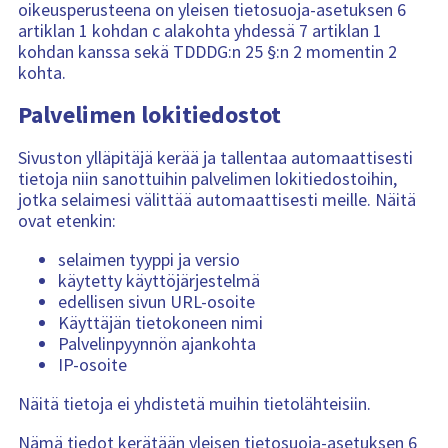
oikeusperusteena on yleisen tietosuoja-asetuksen 6
artiklan 1 kohdan c alakohta yhdessä 7 artiklan 1
kohdan kanssa sekä TDDDG:n 25 §:n 2 momentin 2
kohta.
Palvelimen lokitiedostot
Sivuston ylläpitäjä kerää ja tallentaa automaattisesti
tietoja niin sanottuihin palvelimen lokitiedostoihin,
jotka selaimesi välittää automaattisesti meille. Näitä
ovat etenkin:
selaimen tyyppi ja versio
käytetty käyttöjärjestelmä
edellisen sivun URL-osoite
Käyttäjän tietokoneen nimi
Palvelinpyynnön ajankohta
IP-osoite
Näitä tietoja ei yhdistetä muihin tietolähteisiin.
Nämä tiedot kerätään yleisen tietosuoja-asetuksen 6