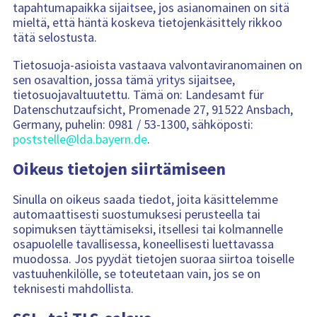
tapahtumapaikka sijaitsee, jos asianomainen on sitä
mieltä, että häntä koskeva tietojenkäsittely rikkoo
tätä selostusta.
Tietosuoja-asioista vastaava valvontaviranomainen on
sen osavaltion, jossa tämä yritys sijaitsee,
tietosuojavaltuutettu. Tämä on: Landesamt für
Datenschutzaufsicht, Promenade 27, 91522 Ansbach,
Germany, puhelin: 0981 / 53-1300, sähköposti:
poststelle@lda.bayern.de
.
Oikeus tietojen siirtämiseen
Sinulla on oikeus saada tiedot, joita käsittelemme
automaattisesti suostumuksesi perusteella tai
sopimuksen täyttämiseksi, itsellesi tai kolmannelle
osapuolelle tavallisessa, koneellisesti luettavassa
muodossa. Jos pyydät tietojen suoraa siirtoa toiselle
vastuuhenkilölle, se toteutetaan vain, jos se on
teknisesti mahdollista.