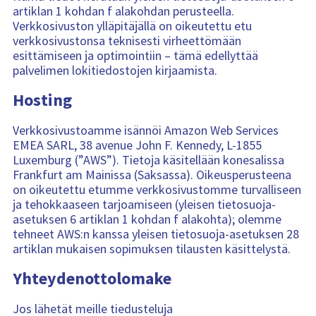
artiklan 1 kohdan f alakohdan perusteella.
Verkkosivuston ylläpitäjällä on oikeutettu etu
verkkosivustonsa teknisesti virheettömään
esittämiseen ja optimointiin – tämä edellyttää
palvelimen lokitiedostojen kirjaamista.
Hosting
Verkkosivustoamme isännöi Amazon Web Services
EMEA SARL, 38 avenue John F. Kennedy, L-1855
Luxemburg (”AWS”). Tietoja käsitellään konesalissa
Frankfurt am Mainissa (Saksassa). Oikeusperusteena
on oikeutettu etumme verkkosivustomme turvalliseen
ja tehokkaaseen tarjoamiseen (yleisen tietosuoja-
asetuksen 6 artiklan 1 kohdan f alakohta); olemme
tehneet AWS:n kanssa yleisen tietosuoja-asetuksen 28
artiklan mukaisen sopimuksen tilausten käsittelystä.
Yhteydenottolomake
Jos lähetät meille tiedusteluja