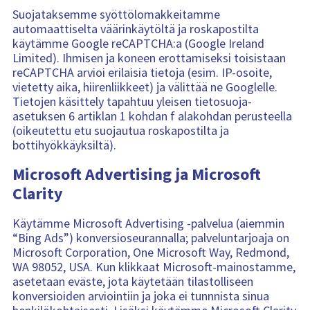
Suojataksemme syöttölomakkeitamme
automaattiselta väärinkäytöltä ja roskapostilta
käytämme Google reCAPTCHA:a (Google Ireland
Limited). Ihmisen ja koneen erottamiseksi toisistaan
reCAPTCHA arvioi erilaisia tietoja (esim. IP-osoite,
vietetty aika, hiirenliikkeet) ja välittää ne Googlelle.
Tietojen käsittely tapahtuu yleisen tietosuoja-
asetuksen 6 artiklan 1 kohdan f alakohdan perusteella
(oikeutettu etu suojautua roskapostilta ja
bottihyökkäyksiltä).
Microsoft Advertising ja Microsoft
Clarity
Käytämme Microsoft Advertising -palvelua (aiemmin
“Bing Ads”) konversioseurannalla; palveluntarjoaja on
Microsoft Corporation, One Microsoft Way, Redmond,
WA 98052, USA. Kun klikkaat Microsoft-mainostamme,
asetetaan eväste, jota käytetään tilastolliseen
konversioiden arviointiin ja joka ei tunnnista sinua