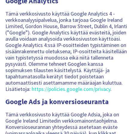
Google Analytics
Tämä verkkosivusto käyttää Google Analytics 4 -
verkkoanalyysipalvelua, jonka tarjoaa Google Ireland
Limited, Gordon House, Barrow Street, Dublin 4, Irlanti
(”Google”). Google Analytics käyttää evästeitä, joiden
avulla voidaan analysoida verkkosivuston käyttöäsi.
Google Analytics 4:ssä IP-osoitteiden typistäminen on
sisäänrakennettu oletuksena; IP-osoitteita käsitellään
vain typistetyssä muodossa eikä niitä tallenneta
pysyvästi. Olemme tehneet Googlen kanssa
sopimuksen tilausten käsittelystä. Käyttäjä- ja
tapahtumatasolla kerätyt tiedot poistetaan
automaattisesti asettamamme määräajan kuluttua.
Lisätietoja:
https://policies.google.com/privacy
.
Google Ads ja konversioseuranta
Tämä verkkosivusto käyttää Google Adsia, joka on
Google Ireland Limitedin verkkomainontaohjelma.
Konversioseurannan yhteydessä asetetaan eväste
(voimassaoloaika yleensä 30 päivää), kun klikkaat