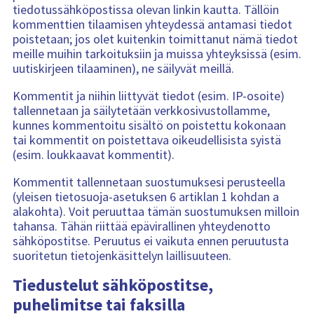
tiedotussähköpostissa olevan linkin kautta. Tällöin
kommenttien tilaamisen yhteydessä antamasi tiedot
poistetaan; jos olet kuitenkin toimittanut nämä tiedot
meille muihin tarkoituksiin ja muissa yhteyksissä (esim.
uutiskirjeen tilaaminen), ne säilyvät meillä.
Kommentit ja niihin liittyvät tiedot (esim. IP-osoite)
tallennetaan ja säilytetään verkkosivustollamme,
kunnes kommentoitu sisältö on poistettu kokonaan
tai kommentit on poistettava oikeudellisista syistä
(esim. loukkaavat kommentit).
Kommentit tallennetaan suostumuksesi perusteella
(yleisen tietosuoja-asetuksen 6 artiklan 1 kohdan a
alakohta). Voit peruuttaa tämän suostumuksen milloin
tahansa. Tähän riittää epävirallinen yhteydenotto
sähköpostitse. Peruutus ei vaikuta ennen peruutusta
suoritetun tietojenkäsittelyn laillisuuteen.
Tiedustelut sähköpostitse,
puhelimitse tai faksilla