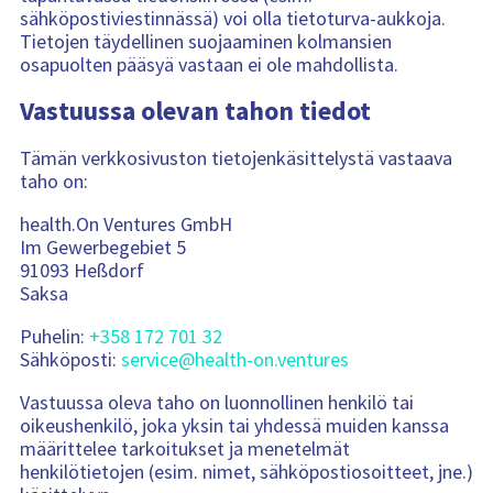
sähköpostiviestinnässä) voi olla tietoturva-aukkoja.
Tietojen täydellinen suojaaminen kolmansien
osapuolten pääsyä vastaan ei ole mahdollista.
Vastuussa olevan tahon tiedot
Tämän verkkosivuston tietojenkäsittelystä vastaava
taho on:
health.On Ventures GmbH
Im Gewerbegebiet 5
91093 Heßdorf
Saksa
Puhelin:
+358 172 701 32
Sähköposti:
service@health-on.ventures
Vastuussa oleva taho on luonnollinen henkilö tai
oikeushenkilö, joka yksin tai yhdessä muiden kanssa
määrittelee tarkoitukset ja menetelmät
henkilötietojen (esim. nimet, sähköpostiosoitteet, jne.)