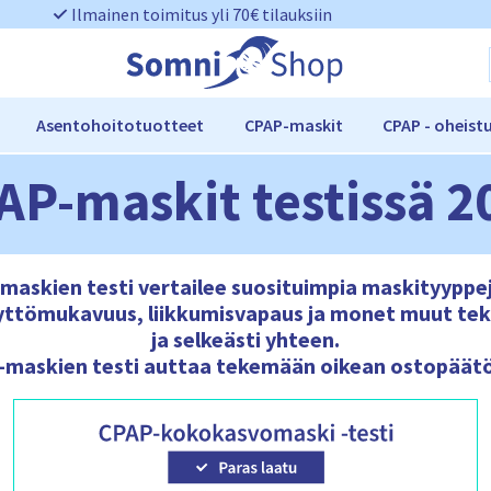
Ilmainen toimitus yli 70€ tilauksiin
Asentohoitotuotteet
CPAP-maskit
CPAP - oheist
AP-maskit testissä 2
maskien testi vertailee suosituimpia maskityyppe
yttömukavuus, liikkumisvapaus ja monet muut tekij
ja selkeästi yhteen.
maskien testi auttaa tekemään oikean ostopäät