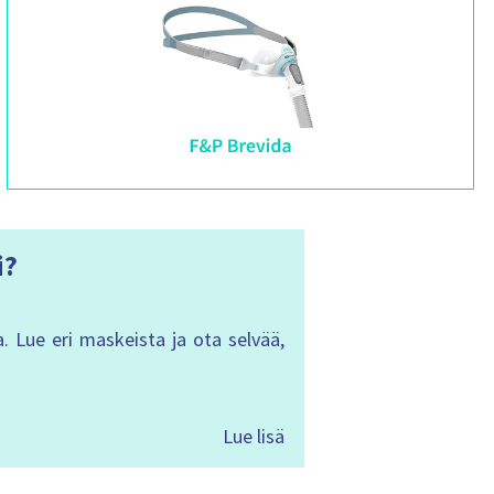
o
r
i
n
s
i
s
ä
l
t
ö
:
i?
. Lue eri maskeista ja ota selvää,
Lue lisä