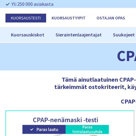
O
Yli 250 000 asiakasta
h
i
KUORSAUSTESTI
KUORSAUSTYYPIT
OSTAJAN OPAS
t
a
n
Kuorsauskiskot
Sieraintenlaajentajat
Suukojeet
a
v
CP
i
g
o
i
n
Tämä ainutlaatuinen CPAP-
t
tärkeimmät ostokriteerit, kä
i
CPAP-