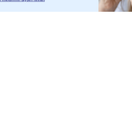
an mielummin täyden hinnan
UT
TIETOJA
SOMNIS
Blogi
Tietoja m
Lehdistölle
Lakisäätei
Paristojen kierrätys
Yleiset eh
Tietosuoj
Evästeiden
Kumppanu
Ura
MAKSUTAVAT