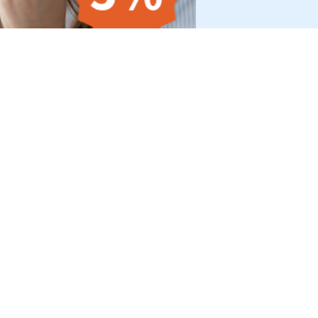
HOP
SHOPS
eistä
somnishop.com
set tiedot
somnishop.fr
dot
somnishop.co.uk
aseloste
somnishop.nl
 hallinta
usohjelma
LAATU JA TURVALLISUUS