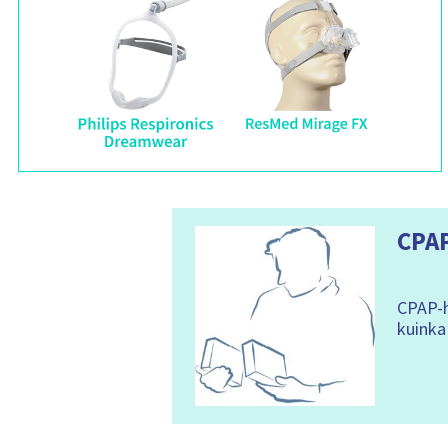
CPAP
CPAP-h
kuinka 