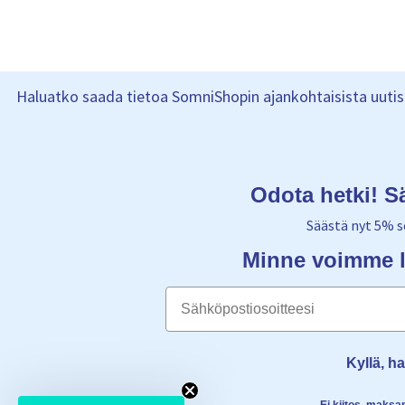
Haluatko saada tietoa SomniShopin ajankohtaisista uutisis
Odota hetki! S
Säästä nyt 5% s
Minne voimme l
Email
Kyllä, h