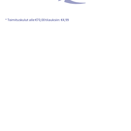
n
s
i
s
ä
* Toimituskulut alle €70,00 tilauksiin: €4,99
l
t
ö
: