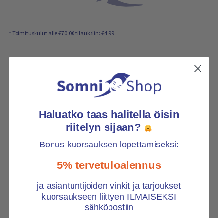
n
s
i
s
ä
* Toimituskulut alle €70,00 tilauksiin: €4,99
l
t
ö
:
Haluatko taas halitella öisin
riitelyn sijaan?
Bonus kuorsauksen lopettamiseksi:
5% tervetuloalennus
ja asiantuntijoiden vinkit ja tarjoukset
kuorsaukseen liittyen ILMAISEKSI
sähköpostiin