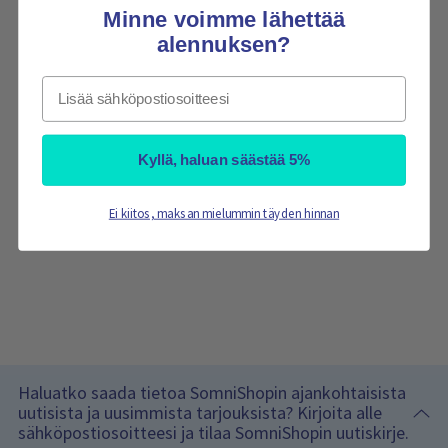
Minne voimme lähettää
alennuksen?
Email
Kyllä, haluan säästää 5%
Ei kiitos, maksan mielummin täyden hinnan
Haluatko saada tietoa SomniShopin ajankohtaisista
uutisista ja uusimmista tarjouksista? Kirjoita alle
sähköpostiosoitteesi ja tilaa SomniShopin uutiskirje.