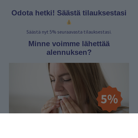
Odota hetki! Säästä tilauksestasi
Säästä nyt 5% seuraavasta tilauksestasi.
Minne voimme lähettää
alennuksen?
Email