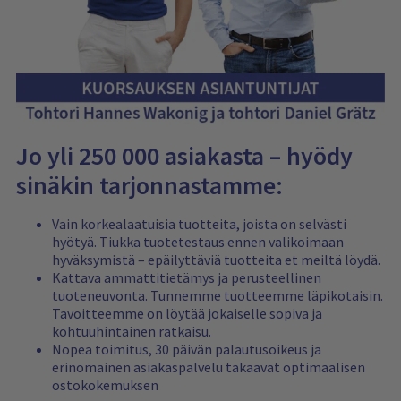
Jo yli 250 000 asiakasta – hyödy
sinäkin tarjonnastamme:
Vain korkealaatuisia tuotteita, joista on selvästi
hyötyä. Tiukka tuotetestaus ennen valikoimaan
hyväksymistä – epäilyttäviä tuotteita et meiltä löydä.
Kattava ammattitietämys ja perusteellinen
tuoteneuvonta. Tunnemme tuotteemme läpikotaisin.
Tavoitteemme on löytää jokaiselle sopiva ja
kohtuuhintainen ratkaisu.
Nopea toimitus, 30 päivän palautusoikeus ja
erinomainen asiakaspalvelu takaavat optimaalisen
ostokokemuksen