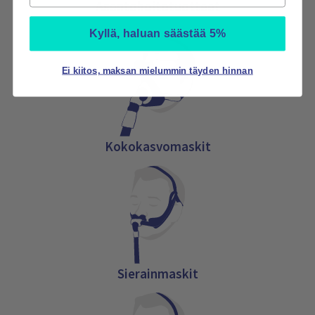
Asentohoitotuotteet
Kyllä, haluan säästää 5%
Ei kiitos, maksan mielummin täyden hinnan
Kokokasvomaskit
Sierainmaskit