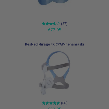
:
€
1
4
4
,
(37)
9
€
72,95
5
-
€
ResMed Mirage FX CPAP-nenämaski
1
7
4
,
9
5
(66)
€
62,95