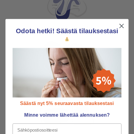
Sieraintenlaajentajat
Odota hetki! Säästä tilauksestasi
Suukojeet
Säästä nyt 5% seuraavasta tilauksestasi
Minne voimme lähettää alennuksen?
Email