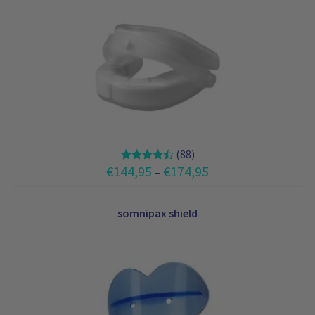
(88)
H
€
144,95
€
174,95
–
i
n
t
somnipax shield
a
l
u
o
k
k
a