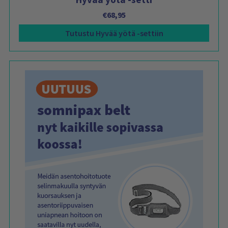
€
68,95
Tutustu Hyvää yötä -settiin