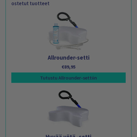
ostetut tuotteet
Allrounder-setti
€
89,95
Tutustu Allrounder-settiin
Hyvää yötä -setti