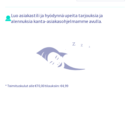
n
s
i
s
Luo
asiakastili
ja hyödynnä upeita tarjouksia ja
ä
alennuksia kanta-asiakasohjelmamme avulla.
l
t
ö
:
* Toimituskulut alle €70,00 tilauksiin: €4,99