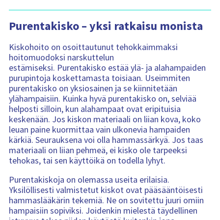
Purentakisko – yksi ratkaisu monista
Kiskohoito on osoittautunut tehokkaimmaksi
hoitomuodoksi narskuttelun
estämiseksi. Purentakisko estää ylä- ja alahampaiden
purupintoja koskettamasta toisiaan. Useimmiten
purentakisko on yksiosainen ja se kiinnitetään
ylähampaisiin. Kuinka hyvä purentakisko on, selviää
helposti silloin, kun alahampaat ovat eripituisia
keskenään. Jos kiskon materiaali on liian kova, koko
leuan paine kuormittaa vain ulkonevia hampaiden
kärkiä. Seurauksena voi olla hammassärkyä. Jos taas
materiaali on liian pehmeä, ei kisko ole tarpeeksi
tehokas, tai sen käyttöikä on todella lyhyt.
Purentakiskoja on olemassa useita erilaisia.
Yksilöllisesti valmistetut kiskot ovat pääsääntöisesti
hammaslääkärin tekemiä. Ne on sovitettu juuri omiin
hampaisiin sopiviksi. Joidenkin mielestä täydellinen