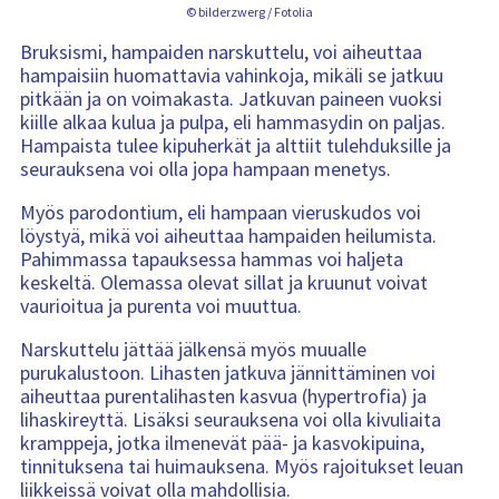
© bilderzwerg / Fotolia
Bruksismi, hampaiden narskuttelu, voi aiheuttaa
hampaisiin huomattavia vahinkoja, mikäli se jatkuu
pitkään ja on voimakasta. Jatkuvan paineen vuoksi
kiille alkaa kulua ja pulpa, eli hammasydin on paljas.
Hampaista tulee kipuherkät ja alttiit tulehduksille ja
seurauksena voi olla jopa hampaan menetys.
Myös parodontium, eli hampaan vieruskudos voi
löystyä, mikä voi aiheuttaa hampaiden heilumista.
Pahimmassa tapauksessa hammas voi haljeta
keskeltä. Olemassa olevat sillat ja kruunut voivat
vaurioitua ja purenta voi muuttua.
Narskuttelu jättää jälkensä myös muualle
purukalustoon. Lihasten jatkuva jännittäminen voi
aiheuttaa purentalihasten kasvua (hypertrofia) ja
lihaskireyttä. Lisäksi seurauksena voi olla kivuliaita
kramppeja, jotka ilmenevät pää- ja kasvokipuina,
tinnituksena tai huimauksena. Myös rajoitukset leuan
liikkeissä voivat olla mahdollisia.