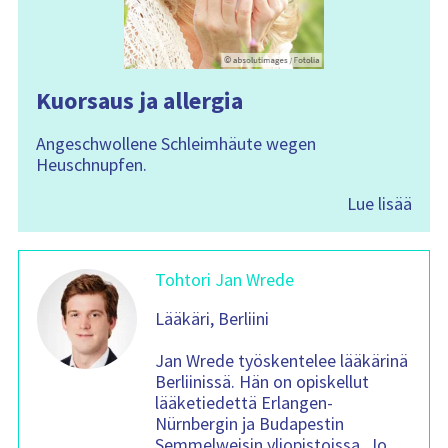
Kuorsaus ja allergia
Angeschwollene Schleimhäute wegen
Heuschnupfen.
Lue lisää
Tohtori Jan Wrede
Lääkäri, Berliini
Jan Wrede työskentelee lääkärinä
Berliinissä. Hän on opiskellut
lääketiedettä Erlangen-
Nürnbergin ja Budapestin
Semmelweisin yliopistoissa. Jo