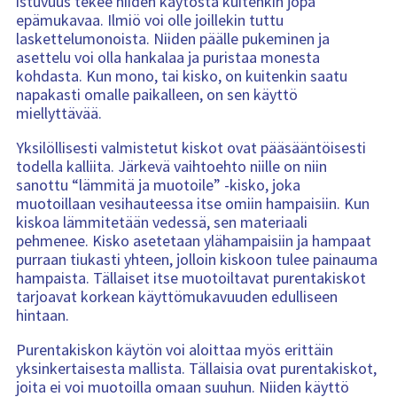
istuvuus tekee niiden käytöstä kuitenkin jopa
epämukavaa. Ilmiö voi olle joillekin tuttu
laskettelumonoista. Niiden päälle pukeminen ja
asettelu voi olla hankalaa ja puristaa monesta
kohdasta. Kun mono, tai kisko, on kuitenkin saatu
napakasti omalle paikalleen, on sen käyttö
miellyttävää.
Yksilöllisesti valmistetut kiskot ovat pääsääntöisesti
todella kalliita. Järkevä vaihtoehto niille on niin
sanottu “lämmitä ja muotoile” -kisko, joka
muotoillaan vesihauteessa itse omiin hampaisiin. Kun
kiskoa lämmitetään vedessä, sen materiaali
pehmenee. Kisko asetetaan ylähampaisiin ja hampaat
purraan tiukasti yhteen, jolloin kiskoon tulee painauma
hampaista. Tällaiset itse muotoiltavat purentakiskot
tarjoavat korkean käyttömukavuuden edulliseen
hintaan.
Purentakiskon käytön voi aloittaa myös erittäin
yksinkertaisesta mallista. Tällaisia ovat purentakiskot,
joita ei voi muotoilla omaan suuhun. Niiden käyttö