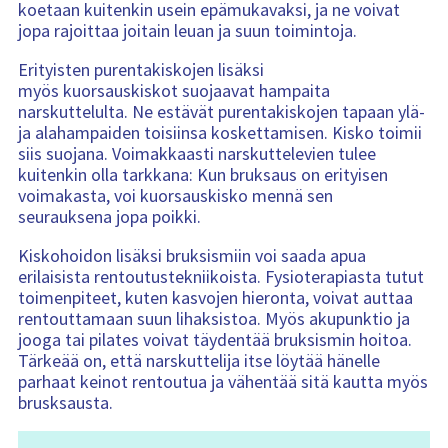
koetaan kuitenkin usein epämukavaksi, ja ne voivat
jopa rajoittaa joitain leuan ja suun toimintoja.
Erityisten purentakiskojen lisäksi
myös kuorsauskiskot suojaavat hampaita
narskuttelulta. Ne estävät purentakiskojen tapaan ylä-
ja alahampaiden toisiinsa koskettamisen. Kisko toimii
siis suojana. Voimakkaasti narskuttelevien tulee
kuitenkin olla tarkkana: Kun bruksaus on erityisen
voimakasta, voi kuorsauskisko mennä sen
seurauksena jopa poikki.
Kiskohoidon lisäksi bruksismiin voi saada apua
erilaisista rentoutustekniikoista. Fysioterapiasta tutut
toimenpiteet, kuten kasvojen hieronta, voivat auttaa
rentouttamaan suun lihaksistoa. Myös akupunktio ja
jooga tai pilates voivat täydentää bruksismin hoitoa.
Tärkeää on, että narskuttelija itse löytää hänelle
parhaat keinot rentoutua ja vähentää sitä kautta myös
brusksausta.