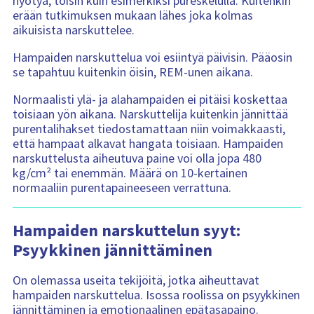
hyötyä, toisin kuin esimerkiksi pureskelulla. Kuitenkin
erään tutkimuksen mukaan lähes joka kolmas
aikuisista narskuttelee.
Hampaiden narskuttelua voi esiintyä päivisin. Pääosin
se tapahtuu kuitenkin öisin, REM-unen aikana.
Normaalisti ylä- ja alahampaiden ei pitäisi koskettaa
toisiaan yön aikana. Narskuttelija kuitenkin jännittää
purentalihakset tiedostamattaan niin voimakkaasti,
että hampaat alkavat hangata toisiaan. Hampaiden
narskuttelusta aiheutuva paine voi olla jopa 480
kg/cm² tai enemmän. Määrä on 10-kertainen
normaaliin purentapaineeseen verrattuna.
Hampaiden narskuttelun syyt:
Psyykkinen jännittäminen
On olemassa useita tekijöitä, jotka aiheuttavat
hampaiden narskuttelua. Isossa roolissa on psyykkinen
jännittäminen ja emotionaalinen epätasapaino.