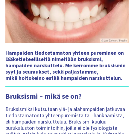
n
s
i
s
ä
l
t
ö
:
Hampaiden tiedostamaton yhteen pureminen on
lääketieteelliseltä nimeltään bruksismi,
hampaiden narskuttelu. Me kerromme bruksismin
syyt ja seuraukset, sekä paljastamme,
mikä hoitokeino estää hampaiden narskuttelun.
Bruksismi – mikä se on?
Bruksismiksi kutsutaan ylä- ja alahampaiden jatkuvaa
tiedostamatonta yhteenpuremista tai -hankaamista,
eli hampaiden narskuttelua. Bruksismi kuuluu
purukaluston toimintoihin, joilla ei ole fysiologista