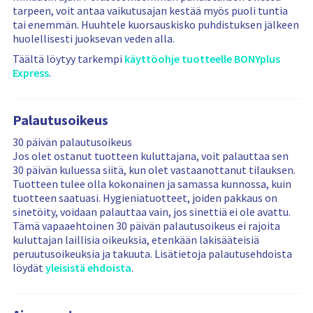
tarpeen, voit antaa vaikutusajan kestää myös puoli tuntia
tai enemmän. Huuhtele kuorsauskisko puhdistuksen jälkeen
huolellisesti juoksevan veden alla.
Täältä löytyy tarkempi
käyttöohje tuotteelle BONYplus
Express
.
Palautusoikeus
30 päivän palautusoikeus
Jos olet ostanut tuotteen kuluttajana, voit palauttaa sen
30 päivän kuluessa siitä, kun olet vastaanottanut tilauksen.
Tuotteen tulee olla kokonainen ja samassa kunnossa, kuin
tuotteen saatuasi. Hygieniatuotteet, joiden pakkaus on
sinetöity, voidaan palauttaa vain, jos sinettiä ei ole avattu.
Tämä vapaaehtoinen 30 päivän palautusoikeus ei rajoita
kuluttajan laillisia oikeuksia, etenkään lakisääteisiä
peruutusoikeuksia ja takuuta. Lisätietoja palautusehdoista
löydät
yleisistä ehdoista
.