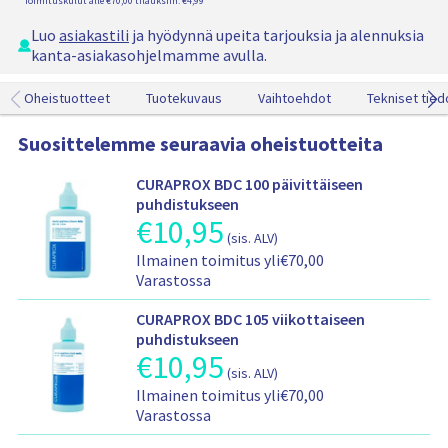
* Toimituskulut alle €70,00 tilauksiin: €4,99
a
p
o
k
a
Luo
asiakastili
ja hyödynnä upeita tarjouksia ja alennuksia
s
k
k
kanta-asiakasohjelmamme avulla.
k
a
k
o
u
a
r
Oheistuotteet
Tuotekuvaus
Vaihtoehdot
Tekniset tied
s
u
i
s
i
Suosittelemme seuraavia oheistuotteita
s
i
CURAPROX BDC 100 päivittäiseen
puhdistukseen
€
10,95
T
(sis. ALV)
u
T
Ilmainen toimitus yli€70,00
o
o
Varastossa
t
i
t
m
CURAPROX BDC 105 viikottaiseen
e
i
puhdistukseen
e
€
10,95
T
t
n
(sis. ALV)
u
u
h
T
Ilmainen toimitus yli€70,00
o
s
i
o
Varastossa
t
-
n
i
t
j
t