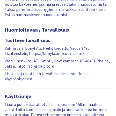
i
e
e
poistaa bakteerien jäämiä ja estää plakin muodostumista.
n
w
w
Takaa paremman suuhygienian ja raikkaan tunteen suusa.
g
s
s
Estää hammaskiven muodostumista.
m
a
f
o
r
i
r
e
l
Huomioitavaa / Turvallisuus
e
f
t
r
i
e
Tuotteen turvallisuus
e
l
r
v
t
i
Valmistaja: bonyf AG, Heiligkreuz 16, Vaduz 9490,
i
e
n
Lichtenstein, https://bonyf.com/contact-us/
e
r
g
Vastuuhenkilö: JATI GmbH, Hovekampstr. 18, 48431 Rheine,
w
e
i
Saksa, info@jati-group.com
s
d
s
Lisätietoja tuotteen turvallisuudesta voit lukea
…
r
käyttöohjeesta.
e
s
e
t
Käyttöohje
Liuota puhdistustabletti lasiin, jossa on 150 ml haaleaa
vettä. Laita kuorsauskisko lasiin ja anna vaikuttaa kolmen
minuutin ajan. Perusteellisemman puhdistuksen ollessa