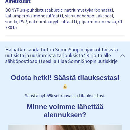
Ainesosat
BONYPlus-puhdistustabletit: natriumvetykarbonaatti,
kaliumperoksimonosulfaatti, sitruunahappo, laktoosi,
sooda, PVP, natriumlauryylisulfaatti, piparmintun maku, CI
73015
Haluatko saada tietoa SomniShopin ajankohtaisista
uutisista ja uusimmista tarjouksista? Kirjoita alle
sähköpostiosoitteesi ja tilaa SomniShopin uutiskirje.
Odota hetki! Säästä tilauksestasi
Säästä nyt 5% seuraavasta tilauksestasi.
Minne voimme lähettää
alennuksen?