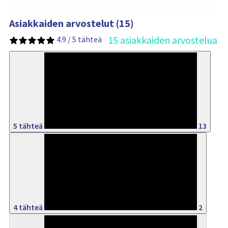
Asiakkaiden arvostelut (15)
15 asiakkaiden arvostelua
4.9 / 5 tähteä
86%
5 tähteä
13
13%
4 tähteä
2