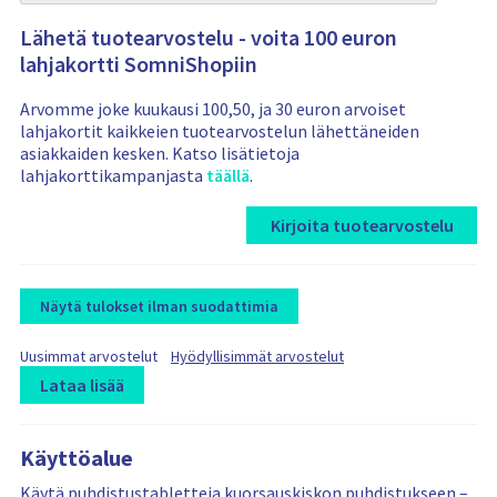
Lähetä tuotearvostelu - voita 100 euron
lahjakortti SomniShopiin
Arvomme joke kuukausi 100,50, ja 30 euron arvoiset
lahjakortit kaikkeien tuotearvostelun lähettäneiden
asiakkaiden kesken. Katso lisätietoja
lahjakorttikampanjasta
täällä
.
Kirjoita tuotearvostelu
Näytä tulokset ilman suodattimia
F
F
Uusimmat arvostelut
Hyödyllisimmät arvostelut
i
i
Lataa lisää
l
l
t
L
R
R
t
e
e
o
e
e
r
r
Käyttöalue
a
v
v
b
b
d
i
i
Käytä puhdistustabletteja kuorsauskiskon puhdistukseen –
y
y