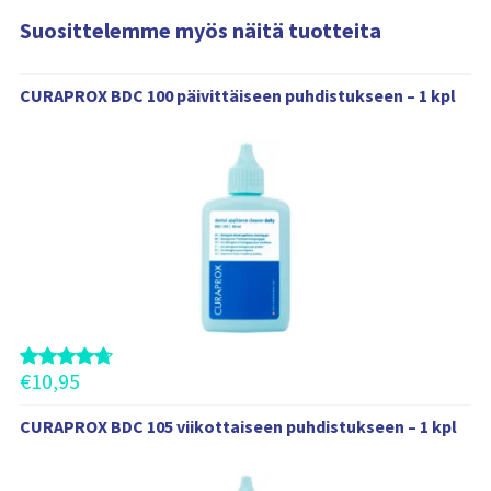
t
Suosittelemme myös näitä tuotteita
i
e
S
d
CURAPROX BDC 100 päivittäiseen puhdistukseen – 1 kpl
o
u
t
o
s
i
t
t
e
l
e
m
m
e
€
10,95
m
y
CURAPROX BDC 105 viikottaiseen puhdistukseen – 1 kpl
ö
s