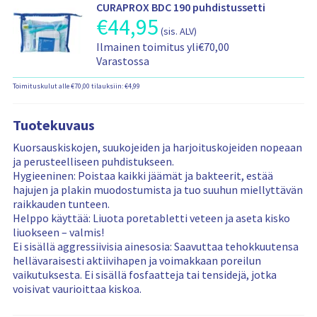
m
e
CURAPROX BDC 190 puhdistussetti
a
a
i
€
44,95
T
e
s
t
(sis. ALV)
t
u
n
a
i
T
u
Ilmainen toimitus yli€70,00
o
h
a
e
o
s
Varastossa
t
i
t
d
i
-
t
n
a
o
Toimituskulut alle €70,00 tilauksiin: €4,99
m
j
e
t
v
t
i
a
e
a
u
t
s
n
t
u
Tuotekuvaus
u
a
h
i
s
s
a
Kuorsauskiskojen, suukojeiden ja harjoituskojeiden nopeaan
i
e
t
-
t
ja perusteelliseen puhdistukseen.
n
d
i
j
a
Hygieeninen: Poistaa kaikki jäämät ja bakteerit, estää
t
o
e
a
v
hajujen ja plakin muodostumista ja tuo suuhun miellyttävän
a
t
d
s
u
raikkauden tunteen.
t
o
a
u
Helppo käyttää: Liuota poretabletti veteen ja aseta kisko
i
t
a
s
liuokseen – valmis!
e
t
t
Ei sisällä aggressiivisia ainesosia: Saavuttaa tehokkuutensa
d
a
i
hellävaraisesti aktiivihapen ja voimakkaan poreilun
o
v
e
vaikutuksesta. Ei sisällä fosfaatteja tai tensidejä, jotka
t
u
d
voisivat vaurioittaa kiskoa.
u
o
s
t