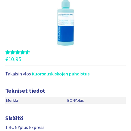
n
ä
i
t
ä
t
u
o
t
€
10,95
t
e
i
Takaisin ylös
Kuorsauskiskojen puhdistus
t
a
Tekniset tiedot
Merkki
BONYplus
Sisältö
1 BONYplus Express