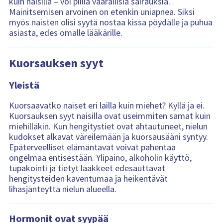
kuin naisilla – voi piillä vaarallisia sairauksia.
Mainitsemisen arvoinen on etenkin uniapnea. Siksi
myös naisten olisi syytä nostaa kissa pöydälle ja puhua
asiasta, edes omalle lääkärille.
Kuorsauksen syyt
Yleistä
Kuorsaavatko naiset eri lailla kuin miehet? Kyllä ja ei.
Kuorsauksen syyt naisilla ovat useimmiten samat kuin
miehilläkin. Kun hengitystiet ovat ahtautuneet, nielun
kudokset alkavat väreilemään ja kuorsausääni syntyy.
Epäterveelliset elämäntavat voivat pahentaa
ongelmaa entisestään. Ylipaino, alkoholin käyttö,
tupakointi ja tietyt lääkkeet edesauttavat
hengitysteiden kaventumaa ja heikentävät
lihasjänteyttä nielun alueella.
Hormonit ovat syypää