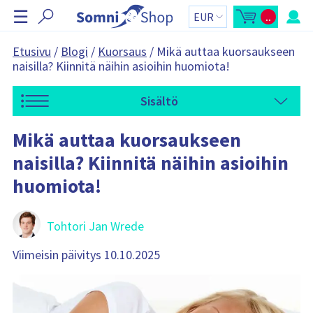
O
☰
..
h
A
O
v
s
i
a
t
a
o
t
Etusivu
/
Blogi
/
Kuorsaus
/
Mikä auttaa kuorsaukseen
o
s
a
naisilla? Kiinnitä näihin asioihin huomiota!
s
k
t
o
n
o
r
a
s
i
Sisältö
k
y
v
o
h
i
r
t
i
e
g
Mikä auttaa kuorsaukseen
-
e
o
s
n
i
s
naisilla? Kiinnitä näihin asioihin
i
v
ä
n
u
:
huomiota!
p
t
a
i
l
k
k
Tohtori Jan Wrede
i
O
s
Viimeisin päivitys 10.10.2025
t
o
s
k
o
r
i