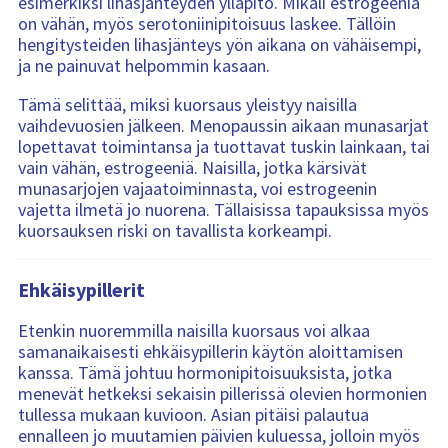
esimerkiksi lihasjänteyden ylläpito. Mikäli estrogeeniä
on vähän, myös serotoniinipitoisuus laskee. Tällöin
hengitysteiden lihasjänteys yön aikana on vähäisempi,
ja ne painuvat helpommin kasaan.
Tämä selittää, miksi kuorsaus yleistyy naisilla
vaihdevuosien jälkeen. Menopaussin aikaan munasarjat
lopettavat toimintansa ja tuottavat tuskin lainkaan, tai
vain vähän, estrogeeniä. Naisilla, jotka kärsivät
munasarjojen vajaatoiminnasta, voi estrogeenin
vajetta ilmetä jo nuorena. Tällaisissa tapauksissa myös
kuorsauksen riski on tavallista korkeampi.
Ehkäisypillerit
Etenkin nuoremmilla naisilla kuorsaus voi alkaa
samanaikaisesti ehkäisypillerin käytön aloittamisen
kanssa. Tämä johtuu hormonipitoisuuksista, jotka
menevät hetkeksi sekaisin pillerissä olevien hormonien
tullessa mukaan kuvioon. Asian pitäisi palautua
ennalleen jo muutamien päivien kuluessa, jolloin myös