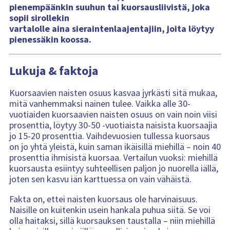
pienempäänkin suuhun tai kuorsausliivistä, joka
sopii sirollekin
vartalolle aina sieraintenlaajentajiin, joita löytyy
pienessäkin koossa.
Lukuja & faktoja
Kuorsaavien naisten osuus kasvaa jyrkästi sitä mukaa,
mitä vanhemmaksi nainen tulee. Vaikka alle 30-
vuotiaiden kuorsaavien naisten osuus on vain noin viisi
prosenttia, löytyy 30-50 -vuotiaista naisista kuorsaajia
jo 15-20 prosenttia. Vaihdevuosien tullessa kuorsaus
on jo yhtä yleistä, kuin saman ikäisillä miehillä – noin 40
prosenttia ihmisistä kuorsaa. Vertailun vuoksi: miehillä
kuorsausta esiintyy suhteellisen paljon jo nuorella iällä,
joten sen kasvu iän karttuessa on vain vähäistä.
Fakta on, ettei naisten kuorsaus ole harvinaisuus.
Naisille on kuitenkin usein hankala puhua siitä. Se voi
olla haitaksi, sillä kuorsauksen taustalla – niin miehillä