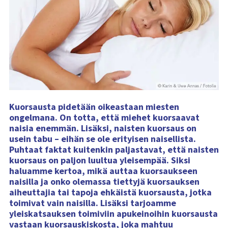
n
s
i
s
ä
l
t
ö
:
Kuorsausta pidetään oikeastaan miesten
ongelmana. On totta, että miehet kuorsaavat
naisia enemmän. Lisäksi, naisten kuorsaus on
usein tabu – eihän se ole erityisen naisellista.
Puhtaat faktat kuitenkin paljastavat, että naisten
kuorsaus on paljon luultua yleisempää. Siksi
haluamme kertoa, mikä auttaa kuorsaukseen
naisilla ja onko olemassa tiettyjä kuorsauksen
aiheuttajia tai tapoja ehkäistä kuorsausta, jotka
toimivat vain naisilla. Lisäksi tarjoamme
yleiskatsauksen toimiviin apukeinoihin kuorsausta
vastaan kuorsauskiskosta, joka mahtuu