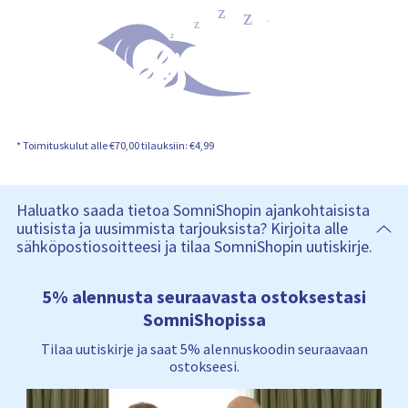
n
s
i
s
ä
l
t
ö
:
* Toimituskulut alle €70,00 tilauksiin: €4,99
Haluatko saada tietoa SomniShopin ajankohtaisista
uutisista ja uusimmista tarjouksista? Kirjoita alle
sähköpostiosoitteesi ja tilaa SomniShopin uutiskirje.
5% alennusta seuraavasta ostoksestasi
SomniShopissa
Tilaa uutiskirje ja saat 5% alennuskoodin seuraavaan
ostokseesi.