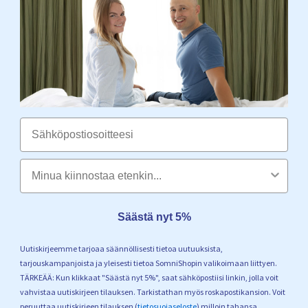
Email
Säästä nyt 5%
Uutiskirjeemme tarjoaa säännöllisesti tietoa uutuuksista,
tarjouskampanjoista ja yleisesti tietoa SomniShopin valikoimaan liittyen.
TÄRKEÄÄ: Kun klikkaat "Säästä nyt 5%", saat sähköpostiisi linkin, jolla voit
vahvistaa uutiskirjeen tilauksen. Tarkistathan myös roskapostikansion. Voit
peruuttaa uutiskirjeen tilauksen (
tietosuojaseloste
) milloin tahansa.