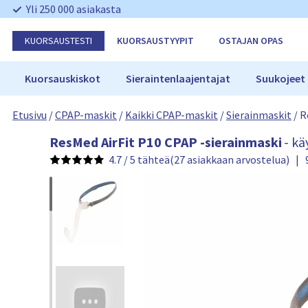
O
Yli 250 000 asiakasta
h
i
KUORSAUSTESTI
KUORSAUSTYYPIT
OSTAJAN OPAS
t
a
n
Kuorsauskiskot
Sieraintenlaajentajat
Suukojeet
a
v
Etusivu
/
CPAP-maskit
/
Kaikki CPAP-maskit
/
Sierainmaskit
/
R
i
g
R
ResMed AirFit P10 CPAP -sierainmaski
- kä
o
e
i
4.7 / 5 tähteä
(27 asiakkaan arvostelua)
|
s
n
M
t
e
i
d
A
i
r
F
i
t
P