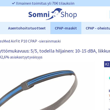
Ilmainen toimitus yli 70€ tilauksiin
Asentohoitotuotteet
CPAP-maskit
CPAP - oheist
esMed AirFit P10 CPAP -sierainmaski
yttömukavuus: 5/5, todella hiljainen: 10-15 dBA, liikk
92,6% asiakastyytyväisyys
R
#2
e
s
M
e
d
A
r
i
r
F