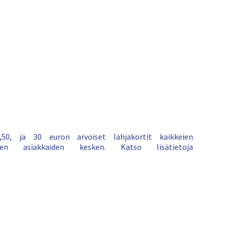
h
y
v
ä
k
s
y
t
m
y
ö
s
Y
50, ja 30 euron arvoiset lahjakortit kaikkeien
o
iden asiakkaiden kesken. Katso lisätietoja
u
T
u
b
e
n
t
i