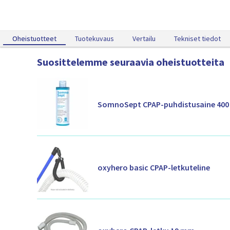
1
Oheistuotteet
Oheistuotteet
Tuotekuvaus
Vertailu
Tekniset tiedot
Suosittelemme seuraavia oheistuotteita
SomnoSept CPAP-puhdistusaine 400
oxyhero basic CPAP-letkuteline