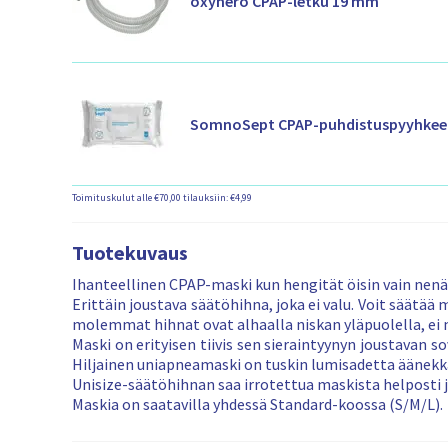
oxyhero CPAP-letku 19 mm
SomnoSept CPAP-puhdistuspyyhkee
Toimituskulut alle €70,00 tilauksiin: €4,99
Tuotekuvaus
Ihanteellinen CPAP-maski kun hengität öisin vain nenä
Erittäin joustava säätöhihna, joka ei valu. Voit säätää
molemmat hihnat ovat alhaalla niskan yläpuolella, ei ma
Maski on erityisen tiivis sen sieraintyynyn joustavan 
Hiljainen uniapneamaski on tuskin lumisadetta äänek
Unisize-säätöhihnan saa irrotettua maskista helposti 
Maskia on saatavilla yhdessä Standard-koossa (S/M/L).