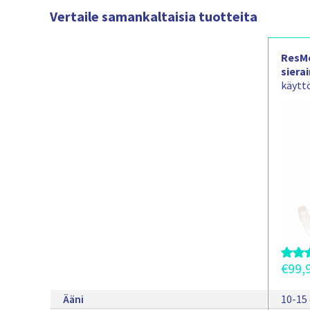
Vertaile samankaltaisia tuotteita
ResMe
siera
käytt
hiljai
liikku
€
99,
Ääni
10-15