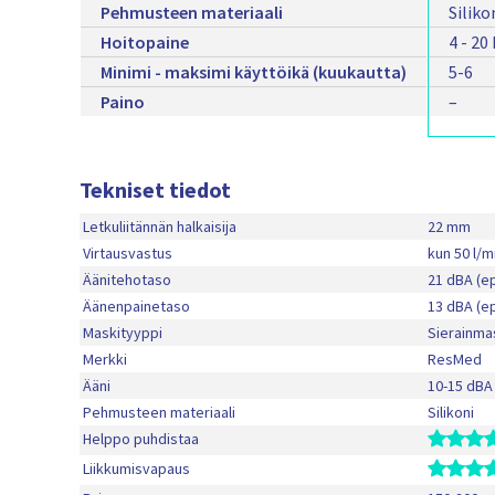
Pehmusteen materiaali
Siliko
Hoitopaine
4 - 20
Minimi - maksimi käyttöikä (kuukautta)
5-6
Paino
–
Tekniset tiedot
Letkuliitännän halkaisija
22 mm
Virtausvastus
kun 50 l/m
Äänitehotaso
21 dBA (e
Äänenpainetaso
13 dBA (e
Maskityyppi
Sierainma
Merkki
ResMed
Ääni
10-15 dBA
Pehmusteen materiaali
Silikoni
Helppo puhdistaa
Liikkumisvapaus