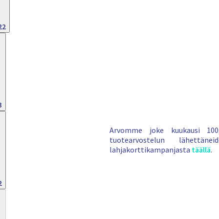
22
3
Arvomme joke kuukausi 100,
tuotearvostelun lähettäne
lahjakorttikampanjasta
täällä
.
2