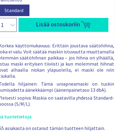
t
o
e
e
r
k
n
r
i
V
V
Standard
s
n
a
a
ä
a
M
s
n
i
l
l
Lisää ostoskoriin
e
e
i
s
i
i
k
ä
d
n
Valitettavasti tätä videota ei voida näyttää
n
l
p
t
t
A
h
t
tietosuojakäytännön vuoksi.
V
e
t
t
ö
a
Jos haluat katsoa videon, hyväksy markkinointievästeet. Sam
:
Korkea käyttömukavuus: Erittäin joustava säätöhihna,
n
u
u
n
l
YouTuben tietosuojaselosteen.
joka ei valu. Voit säätää maskin istuvuutta muuttamalla
v
:
h
F
t
i
ylemmän säätöhihnan paikkaa – jos hihna on ylhäällä,
a
S
a
i
t
istuu maski erityisen tiiviisti ja kun molemmat hihnat
i
t
t
n
e
ovat alhaalla niskan yläpuolella, ei maski ole niin
h
a
P
t
t
tiukalla.
t
n
1
t
a
o
d
Todella hiljainen: Tämä uniapneamaski on tuskin
0
a
e
a
lumisadetta äänekkäämpi (äänenpainetaso 13 dbA).
C
v
h
r
P
Yleisesti sopiva: Maskia on saatavilla yhdessä Standard-
a
t
d
A
koossa (S/M/L).
s
o
P
t
:
ää tuotetietoja
i
S
s
t
t
55 asiakasta on ostanut tämän tuotteen hiljattain.
ä
a
e
t