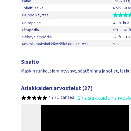
Paino
150-200 g
Toimitusaika
Noin 5-8 a
Helppo käyttää
Hoitopaine
4 - 20 hPa
Lämpötila
5°C - +40°
Säilytyslämpötila
-20°C - +6
Minimi - maksimi käyttöikä (kuukautta)
5-6
Sisältö
Maskin runko, sieraintyynyt, säätöhihna ja soljet, letku
Asiakkaiden arvostelut (27)
27 asiakkaiden arvost
4.7 / 5 tähteä
81%