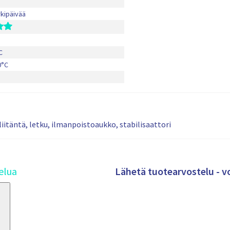
rkipäivää
C
0°C
liitäntä, letku, ilmanpoistoaukko, stabilisaattori
Lähetä tuotearvostelu - v
elua