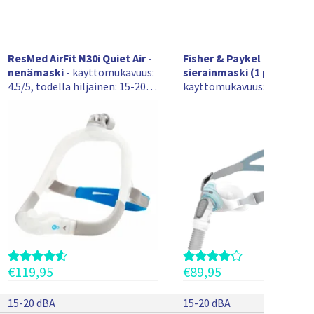
n
n
ö
n
v
ResMed AirFit N30i Quiet Air -
Fisher & Paykel Brevida -
u
nenämaski
- käyttömukavuus:
sierainmaski (1 pehmuste
o
4.5/5, todella hiljainen: 15-20
käyttömukavuus: 4/5, todel
k
dBA
hiljainen: 15-20 dBA,
s
liikkumisvapaus: 4/5
i
.
J
o
s
h
a
l
u
a
t
€
119,95
€
89,95
k
a
15-20 dBA
15-20 dBA
t