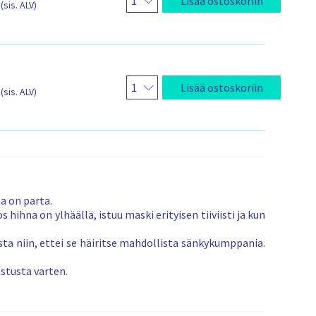
Lisää ostoskoriin
s
(sis. ALV)
v
k
a
o
l
i
t
u
s
Lisää ostoskoriin
n
(sis. ALV)
t
i
e
t
o
s
u
a on parta.
o
ihna on ylhäällä, istuu maski erityisen tiiviisti ja kun
j
a
sta niin, ettei se häiritse mahdollista sänkykumppania.
k
ä
stusta varten.
y
t
ä