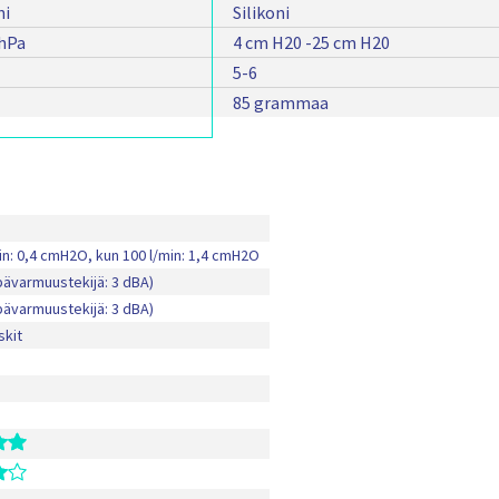
ni
Silikoni
 hPa
4 cm H20 -25 cm H20
5-6
85 grammaa
in: 0,4 cmH2O, kun 100 l/min: 1,4 cmH2O
pävarmuustekijä: 3 dBA)
pävarmuustekijä: 3 dBA)
skit