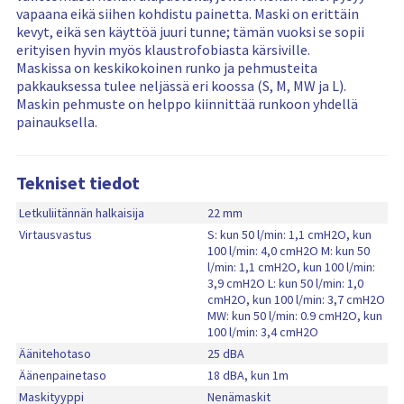
o
vapaana eikä siihen kohdistu painetta. Maski on erittäin
i
r
kevyt, eikä sen käyttöä juuri tunne; tämän vuoksi se sopii
e
i
erityisen hyvin myös klaustrofobiasta kärsiville.
d
i
Maskissa on keskikokoinen runko ja pehmusteita
o
s
pakkauksessa tulee neljässä eri koossa (S, M, MW ja L).
t
i
Maskin pehmuste on helppo kiinnittää runkoon yhdellä
painauksella.
Tekniset tiedot
Letkuliitännän halkaisija
22 mm
Virtausvastus
S: kun 50 l/min: 1,1 cmH2O, kun
100 l/min: 4,0 cmH2O M: kun 50
l/min: 1,1 cmH2O, kun 100 l/min:
3,9 cmH2O L: kun 50 l/min: 1,0
cmH2O, kun 100 l/min: 3,7 cmH2O
MW: kun 50 l/min: 0.9 cmH2O, kun
100 l/min: 3,4 cmH2O
Äänitehotaso
25 dBA
Äänenpainetaso
18 dBA, kun 1m
Maskityyppi
Nenämaskit