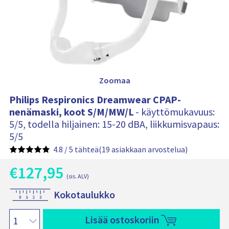
c
n
s
s
i
D
s
ä
r
l
e
t
ö
a
:
m
w
Zoomaa
e
a
Philips Respironics Dreamwear CPAP-
r
nenämaski, koot S/M/MW/L
- käyttömukavuus:
C
5/5, todella hiljainen: 15-20 dBA, liikkumisvapaus:
P
A
5/5
P
4.8 / 5 tähteä
(19 asiakkaan arvostelua)
n
e
€
127,95
T
n
(sis. ALV)
ä
ä
A
m
Kokotaulukko
m
l
ä
a
n
k
P
s
Lisää ostoskoriin
h
u
h
k