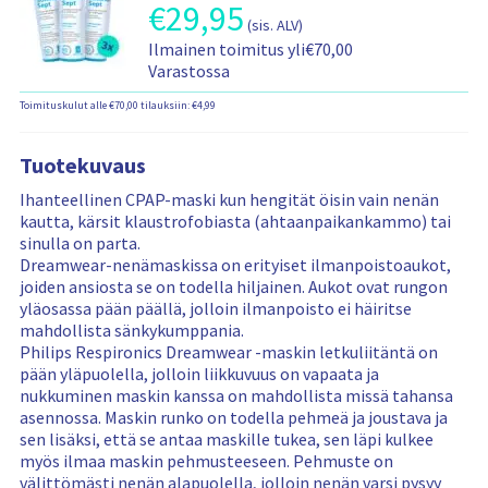
s
t
t
€
29,95
T
n
/
a
(sis. ALV)
u
i
u
h
M
a
T
s
Ilmainen toimitus yli€70,00
e
o
i
/
t
o
-
Varastossa
d
t
n
M
a
i
j
o
t
t
W
Toimituskulut alle €70,00 tilauksiin: €4,99
v
m
a
t
e
a
/
u
i
s
e
t
L
u
t
a
n
Tuotekuvaus
i
o
s
u
a
h
e
n
t
Ihanteellinen CPAP-maski kun hengität öisin vain nenän
s
t
i
d
l
i
kautta, kärsit klaustrofobiasta (ahtaanpaikankammo) tai
-
a
n
o
i
e
sinulla on parta.
j
v
t
t
s
d
Dreamwear-nenämaskissa on erityiset ilmanpoistoaukot,
a
u
a
ä
o
joiden ansiosta se on todella hiljainen. Aukot ovat rungon
s
u
t
t
t
yläosassa pään päällä, jolloin ilmanpoisto ei häiritse
a
s
i
t
mahdollista sänkykumppania.
a
t
e
y
Philips Respironics Dreamwear -maskin letkuliitäntä on
t
i
d
o
pään yläpuolella, jolloin liikkuvuus on vapaata ja
a
e
o
s
nukkuminen maskin kanssa on mahdollista missä tahansa
v
d
t
t
asennossa. Maskin runko on todella pehmeä ja joustava ja
u
o
o
sen lisäksi, että se antaa maskille tukea, sen läpi kulkee
u
t
s
myös ilmaa maskin pehmusteeseen. Pehmuste on
s
k
välittömästi nenän alapuolella, jolloin nenän varsi pysyy
t