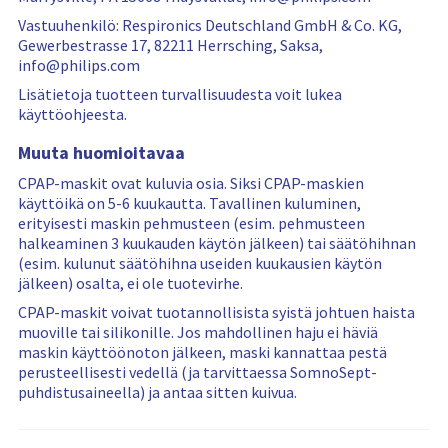
m
a
f
o
r
i
Vastuuhenkilö: Respironics Deutschland GmbH & Co. KG,
r
e
l
Gewerbestrasse 17, 82211 Herrsching, Saksa,
e
f
t
info@philips.com
r
i
e
Lisätietoja tuotteen turvallisuudesta voit lukea
e
l
r
käyttöohjeesta.
v
t
i
i
e
n
Muuta huomioitavaa
e
r
g
CPAP-maskit ovat kuluvia osia. Siksi CPAP-maskien
w
e
i
käyttöikä on 5-6 kuukautta. Tavallinen kuluminen,
s
d
s
erityisesti maskin pehmusteen (esim. pehmusteen
…
r
halkeaminen 3 kuukauden käytön jälkeen) tai säätöhihnan
e
(esim. kulunut säätöhihna useiden kuukausien käytön
s
jälkeen) osalta, ei ole tuotevirhe.
e
t
CPAP-maskit voivat tuotannollisista syistä johtuen haista
muoville tai silikonille. Jos mahdollinen haju ei häviä
maskin käyttöönoton jälkeen, maski kannattaa pestä
perusteellisesti vedellä (ja tarvittaessa SomnoSept-
puhdistusaineella) ja antaa sitten kuivua.