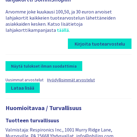
Arvomme joke kuukausi 100,50, ja 30 euron arvoiset
lahjakortit kaikkeien tuotearvostelun lähettäneiden
asiakkaiden kesken. Katso lisätietoja
lahjakorttikampanjasta
täällä
.
Kirjoita tuotearvostelu
Näytä tulokset ilman suodattimia
F
F
Uusimmat arvostelut
Hyödyllisimmät arvostelut
i
i
Lataa lisää
l
l
t
L
R
R
t
e
e
o
e
e
r
r
Huomioitavaa / Turvallisuus
a
v
v
b
b
d
i
i
y
y
Tuotteen turvallisuus
i
e
e
n
w
w
Valmistaja: Respironics Inc., 1001 Murry Ridge Lane,
g
s
s
Murrysville, PA 15668 Yhdysvallat, info@philips.com