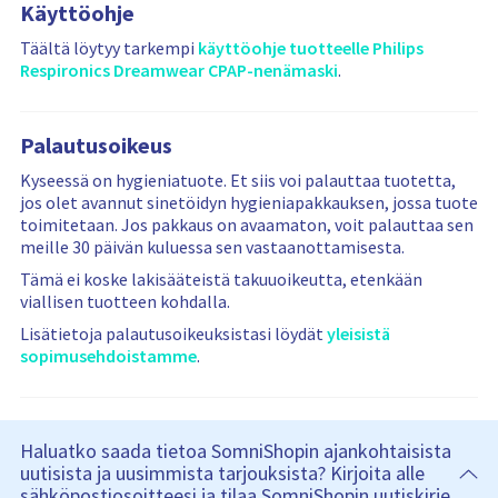
Käyttöohje
Täältä löytyy tarkempi
käyttöohje tuotteelle Philips
Respironics Dreamwear CPAP-nenämaski
.
Palautusoikeus
Kyseessä on hygieniatuote. Et siis voi palauttaa tuotetta,
jos olet avannut sinetöidyn hygieniapakkauksen, jossa tuote
toimitetaan. Jos pakkaus on avaamaton, voit palauttaa sen
meille 30 päivän kuluessa sen vastaanottamisesta.
Tämä ei koske lakisääteistä takuuoikeutta, etenkään
viallisen tuotteen kohdalla.
Lisätietoja palautusoikeuksistasi löydät
yleisistä
sopimusehdoistamme
.
Haluatko saada tietoa SomniShopin ajankohtaisista
uutisista ja uusimmista tarjouksista? Kirjoita alle
sähköpostiosoitteesi ja tilaa SomniShopin uutiskirje.