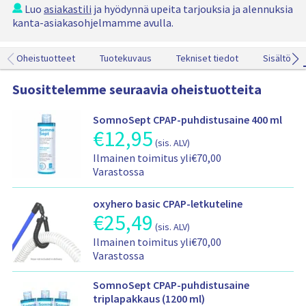
e
Luo
asiakastili
ja hyödynnä upeita tarjouksia ja alennuksia
a
kanta-asiakasohjelmamme avulla.
r
C
P
Oheistuotteet
Tuotekuvaus
Tekniset tiedot
Sisältö
A
P
Suosittelemme seuraavia oheistuotteita
-
n
SomnoSept CPAP-puhdistusaine 400 ml
e
€
12,95
T
n
(sis. ALV)
u
ä
T
Ilmainen toimitus yli€70,00
o
m
o
Varastossa
t
a
i
t
s
m
e
oxyhero basic CPAP-letkuteline
k
i
e
€
25,49
T
i
t
(sis. ALV)
n
u
,
u
T
h
Ilmainen toimitus yli€70,00
o
k
s
o
i
Varastossa
t
o
-
i
n
t
o
j
m
t
e
SomnoSept CPAP-puhdistusaine
t
a
i
a
e
triplapakkaus (1200 ml)
S