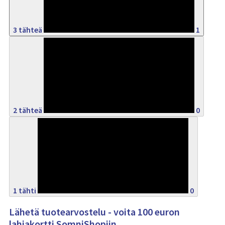
3 tähteä
1
0%
2 tähteä
0
0%
1 tähti
0
Lähetä tuotearvostelu - voita 100 euron
lahjakortti SomniShopiin