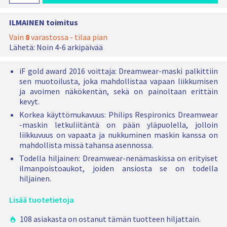
e
i
p
i
t
l
s
e
k
ILMAINEN toimitus
i
i
r
i
p
Vain
8
varastossa - tilaa pian
v
n
ä
s
Lähetä:
Noin 4-6 arkipäivää
u
e
i
R
l
n
e
n
t
iF gold award 2016 voittaja: Dreamwear-maski palkittiin
h
s
a
e
sen muotoilusta, joka mahdollistaa vapaan liikkumisen
i
p
n
ja avoimen näkökentän, sekä on painoltaan erittäin
n
i
kevyt.
t
h
r
a
Korkea käyttömukavuus: Philips Respironics Dreamwear
i
o
-maskin letkuliitäntä on pään yläpuolella, jolloin
n
n
liikkuvuus on vapaata ja nukkuminen maskin kanssa on
i
t
mahdollista missä tahansa asennossa.
c
a
s
Todella hiljainen: Dreamwear-nenämaskissa on erityiset
D
ilmanpoistoaukot, joiden ansiosta se on todella
r
hiljainen.
e
a
Lisää tuotetietoja
m
w
108 asiakasta on ostanut tämän tuotteen hiljattain.