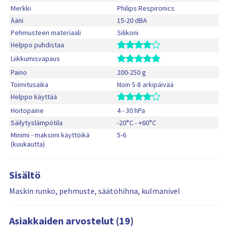
Merkki
Philips Respironics
Ääni
15-20 dBA
Pehmusteen materiaali
Silikoni
Helppo puhdistaa
Liikkumisvapaus
Paino
200-250 g
Toimitusaika
Noin 5-8 arkipäivää
Helppo käyttää
Hoitopaine
4 - 30 hPa
Säilytyslämpötila
-20°C - +60°C
Minimi - maksimi käyttöikä
5-6
(kuukautta)
Sisältö
Maskin runko, pehmuste, säätöhihna, kulmanivel
Asiakkaiden arvostelut (19)