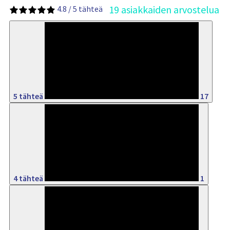
19 asiakkaiden arvostelua
4.8 / 5 tähteä
89%
5 tähteä
17
5%
4 tähteä
1
5%