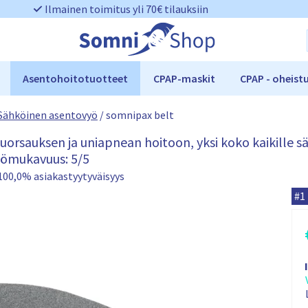
Ilmainen toimitus yli 70€ tilauksiin
Asentohoitotuotteet
CPAP-maskit
CPAP - oheist
Sähköinen asentovyö
/
somnipax belt
orsauksen ja uniapnean hoitoon, yksi koko kaikille sää
tömukavuus: 5/5
100,0% asiakastyytyväisyys
s
#1
o
m
n
i
p
a
x
b