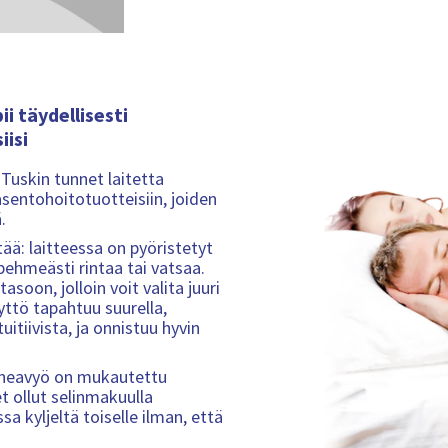
ii täydellisesti
isi
 Tuskin tunnet laitetta
sentohoitotuotteisiin, joiden
.
ä: laitteessa on pyöristetyt
 pehmeästi rintaa tai vatsaa.
oon, jolloin voit valita juuri
yttö tapahtuu suurella,
uitiivista, ja onnistuu hyvin
apneavyö on mukautettu
t ollut selinmakuulla
 kyljeltä toiselle ilman, että