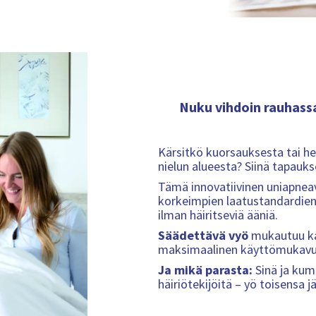
Nuku vihdoin rauhass
Kärsitkö kuorsauksesta tai he
nielun alueesta? Siinä tapauk
Tämä innovatiivinen uniapneav
korkeimpien laatustandardien m
ilman häiritseviä ääniä.
Säädettävä vyö
mukautuu kaik
maksimaalinen käyttömukavuu
Ja mikä parasta:
Sinä ja kum
häiriötekijöitä – yö toisensa j