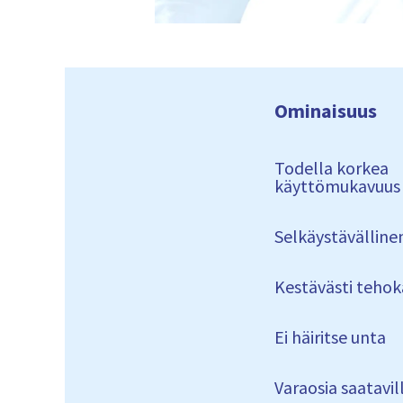
Ominaisuus
Todella korkea
käyttömukavuus
Selkäystävälline
Kestävästi tehok
Ei häiritse unta
Varaosia saatavil