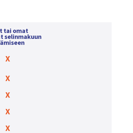
it tai omat
ät selinmakuun
tämiseen
X
X
X
X
X