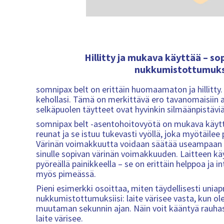
Hillitty ja mukava käyttää – sop
nukkumistottumuksi
somnipax belt on erittäin huomaamaton ja hillitty.
kehollasi. Tämä on merkittävä ero tavanomaisiin a
selkäpuolen täytteet ovat hyvinkin silmäänpistäviä
somnipax belt -asentohoitovyötä on mukava käyttä
reunat ja se istuu tukevasti vyöllä, joka myötäilee
Värinän voimakkuutta voidaan säätää useampaan tas
sinulle sopivan värinän voimakkuuden. Laitteen kä
pyöreällä painikkeella – se on erittäin helppoa ja int
myös pimeässä.
Pieni esimerkki osoittaa, miten täydellisesti uni
nukkumistottumuksiisi: laite värisee vasta, kun ole
muutaman sekunnin ajan. Näin voit kääntyä rauhassa
laite värisee.