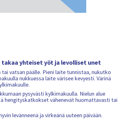
takaa yhteiset yöt ja levolliset unet
ai vatsan päälle. Pieni laite tunnistaa, nukutko
nmakuulla nukkuessa laite värisee kevyesti. Värinä
ylkimakuulle.
ukkumaan pysyvästi kylkimakuulla. Nielun alue
kä hengityskatkokset vähenevät huomattavasti tai
 hyvin levänneenä ja virkeänä uuteen päivään.