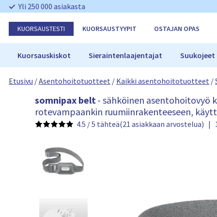
O
Yli 250 000 asiakasta
h
i
KUORSAUSTESTI
KUORSAUSTYYPIT
OSTAJAN OPAS
t
a
n
Kuorsauskiskot
Sieraintenlaajentajat
Suukojeet
a
v
Etusivu
/
Asentohoitotuotteet
/
Kaikki asentohoitotuotteet
/
i
g
s
somnipax belt
- sähköinen asentohoitovyö ku
o
o
rotevampaankin ruumiinrakenteeseen, käyt
i
m
n
4.5 / 5 tähteä
(21 asiakkaan arvostelua)
|
n
t
i
i
p
a
x
b
e
l
t
2