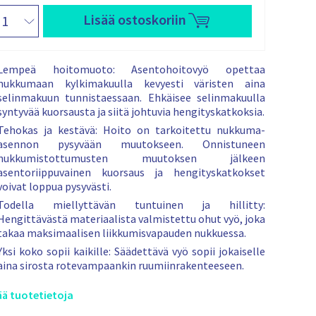
e
o
p
s
r
t
Lisää ostoskoriin
e
i
o
k
n
m
r
s
i
n
ä
n
s
ä
Lempeä hoitomuoto: Asentohoitovyö opettaa
e
i
l
p
nukkumaan kylkimakuulla kevyesti väristen aina
t
n
n
a
ö
selinmakuun tunnistaessaan. Ehkäisee selinmakuulla
h
:
e
x
syntyvää kuorsausta ja siitä johtuvia hengityskatkoksia.
b
n
n
Tehokas ja kestävä: Hoito on tarkoitettu nukkuma-
e
h
t
asennon pysyvään muutokseen. Onnistuneen
a
nukkumistottumusten muutoksen jälkeen
i
t
asentoriippuvainen kuorsaus ja hengityskatkokset
n
o
voivat loppua pysyvästi.
t
n
Todella miellyttävän tuntuinen ja hillitty:
a
Hengittävästä materiaalista valmistettu ohut vyö, joka
takaa maksimaalisen liikkumisvapauden nukkuessa.
s
ä
Yksi koko sopii kaikille: Säädettävä vyö sopii jokaiselle
t
aina sirosta rotevampaankin ruumiinrakenteeseen.
t
y
ää tuotetietoja
o