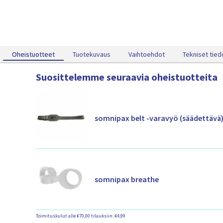
Oheistuotteet
Oheistuotteet
Tuotekuvaus
Vaihtoehdot
Tekniset tied
Suosittelemme seuraavia oheistuotteita
somnipax belt -varavyö (säädettävä
somnipax breathe
Toimituskulut alle €70,00 tilauksiin: €4,99