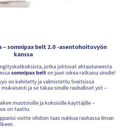
a – somnipax belt 2.0 -asentohoitovyön
kanssa
ngityskatkoksista, jotka johtuvat ahtautuneesta
sessa
somnipax belt
on juuri oikea ratkaisu sinulle!
yö on kehitetty ja valmistettu Sveitsissä
ukaisesti ja se takaa sinulle rauhalliset yöt –
en muotoisille ja kokoisille käyttäjille –
s on taattu.
ppanisi voitte vihdoin taas nukkua rauhassa ilman
älkeen.