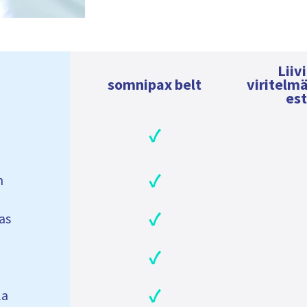
Liiv
somnipax belt
viritelm
es
✓
✓
n
✓
as
✓
✓
la