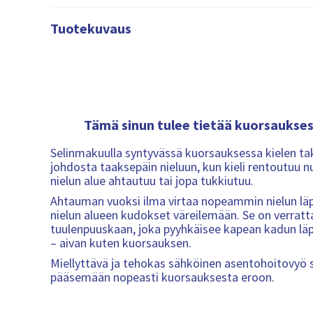
Tuotekuvaus
Tämä sinun tulee tietää kuorsaukse
Selinmakuulla syntyvässä kuorsauksessa kielen t
johdosta taaksepäin nieluun, kun kieli rentoutuu
nielun alue ahtautuu tai jopa tukkiutuu.
Ahtauman vuoksi ilma virtaa nopeammin nielun läp
nielun alueen kudokset väreilemään. Se on verrat
tuulenpuuskaan, joka pyyhkäisee kapean kadun läp
– aivan kuten kuorsauksen.
Miellyttävä ja tehokas sähköinen asentohoitovyö 
pääsemään nopeasti kuorsauksesta eroon.