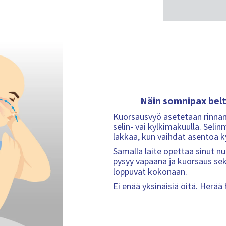
Näin somnipax belt 
Kuorsausvyö asetetaan rinnan t
selin- vai kylkimakuulla. Seli
lakkaa, kun vaihdat asentoa k
Samalla laite opettaa sinut n
pysyy vapaana ja kuorsaus se
loppuvat kokonaan.
Ei enää yksinäisiä öitä. Herää