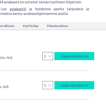
s
94 asiakasta on ostanut tämän tuotteen hiljattain.
t
Luo
asiakastili
ja hyödynnä upeita tarjouksia ja
o
nnuksia kanta-asiakasohjelmamme avulla.
s
k
o
urvallisuus
Käyttöohje
Palautusoikeus
s
Lisää ostoskoriin
(sis. ALV)
Lisää ostoskoriin
is. ALV)