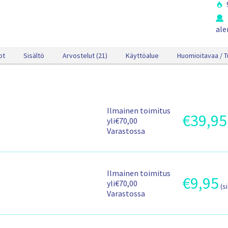
ale
ot
Sisältö
Arvostelut (21)
Käyttöalue
Huomioitavaa / T
r
i
i
i
T
Ilmainen toimitus
€
39,95
T
o
)
yli€70,00
u
i
Varastossa
o
m
t
i
t
t
e
u
T
Ilmainen toimitus
e
€
9,95
T
s
o
yli€70,00
(s
n
u
-
i
Varastossa
h
o
j
m
i
t
a
i
n
t
s
t