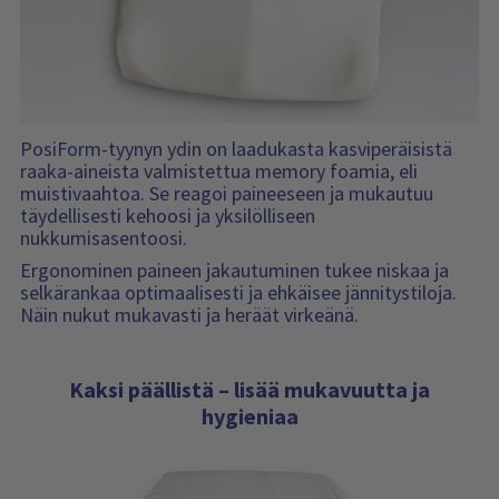
PosiForm-tyynyn ydin on laadukasta kasviperäisistä
raaka-aineista valmistettua memory foamia, eli
muistivaahtoa. Se reagoi paineeseen ja mukautuu
täydellisesti kehoosi ja yksilölliseen
nukkumisasentoosi.
Ergonominen paineen jakautuminen tukee niskaa ja
selkärankaa optimaalisesti ja ehkäisee jännitystiloja.
Näin nukut mukavasti ja heräät virkeänä.
Kaksi päällistä – lisää mukavuutta ja
hygieniaa