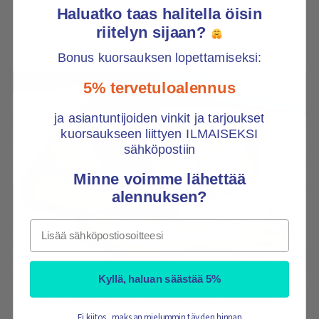
tekee lisäksi hengityksestä helpompaa.
Haluatko taas halitella öisin
riitelyn sijaan?
Nuku vihdoin rauhassa
Bonus kuorsauksen lopettamiseksi:
5% tervetuloalennus
ja asiantuntijoiden vinkit ja tarjoukset
kuorsaukseen liittyen ILMAISEKSI
sähköpostiin
Minne voimme lähettää
alennuksen?
Email
Kyllä, haluan säästää 5%
PosiForm kääntää sinut kylkimakuulle, vähentää
kuorsausta ja parantaa hengitystä. Näin nukut
Ei kiitos, maksan mielummin täyden hinnan