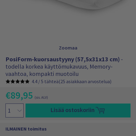
t
n
s
y
i
y
s
ä
n
l
y
t
ö
0
:
1
Zoomaa
PosiForm-kuorsaustyyny (57,5x31x13 cm)
-
todella korkea käyttömukavuus, Memory-
vaahtoa, kompakti muotoilu
4.4 / 5 tähteä
(25 asiakkaan arvostelua)
€
89,95
T
(sis. ALV)
ä
A
m
P
Lisää ostoskoriin
l
ä
o
n
k
s
h
i
u
ILMAINEN toimitus
e
F
p
t