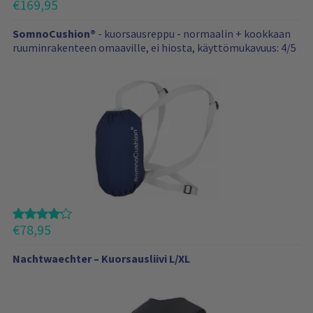
m
€
169,95
y
ö
SomnoCushion®
- kuorsausreppu - normaalin + kookkaan
s
ruuminrakenteen omaaville, ei hiosta, käyttömukavuus: 4/5
n
ä
i
t
ä
t
u
o
t
t
e
€
78,95
i
t
Nachtwaechter – Kuorsausliivi L/XL
a