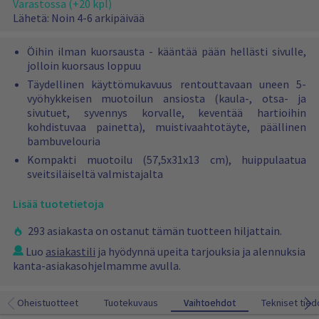
o
Varastossa (+20 kpl)
e
k
r
Lähetä:
Noin 4-6 arkipäivää
r
i
m
n
ä
-
Öihin ilman kuorsausta - kääntää pään hellästi sivulle,
e
k
i
jolloin kuorsaus loppuu
n
u
n
h
Täydellinen käyttömukavuus rentouttavaan uneen 5-
o
e
i
vyöhykkeisen muotoilun ansiosta (kaula-, otsa- ja
r
n
n
sivutuet, syvennys korvalle, keventää hartioihin
s
t
kohdistuvaa painetta), muistivaahtotäyte, päällinen
h
a
a
bambuvelouria
u
i
s
Kompakti muotoilu (57,5x31x13 cm), huippulaatua
n
t
sveitsiläiseltä valmistajalta
t
y
a
y
Lisää tuotetietoja
n
y
293 asiakasta on ostanut tämän tuotteen hiljattain.
(
Luo
asiakastili
ja hyödynnä upeita tarjouksia ja alennuksia
5
kanta-asiakasohjelmamme avulla.
7
,
5
Oheistuotteet
Tuotekuvaus
Vaihtoehdot
Vaihtoehdot
Tekniset tied
x