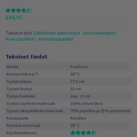
€
44,95
Takaisin ylös
Sähköinen asentovyö
-
Kuorsausreput
-
Kuorsausliivit
-
Kuorsauspaidat
Tekniset tiedot
Merkki
PosiForm
Konepestävä (c°)
30° C
Tyynyn pituus
57,5 cm
Tyynyn leveys
31 cm
Tyynyn korkeus
max. 13 cm
Tyynyn täytteen materiaali
100% polyesteriä
Tyynyn ulkopäällisen materiaali
75% puuvillaa ja 25% polyesteriä
Kovuusaste
Kovahko
Pestävä materiaali
30° C
Käyttömukavuus