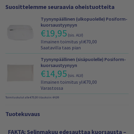
3
Suosittelemme seuraavia oheistuotteita
1
x
Tyynynpäällinen (ulkopuolelle) Posiform-
1
kuorsaustyynyyn
3
€
19,95
T
c
(sis. ALV)
u
m
T
Ilmainen toimitus yli€70,00
o
)
o
Saatavilla taas pian
t
o
i
t
n
m
Tyynynpäällinen (sisäpuolelle) Posiform-
e
l
i
kuorsaustyynyyn
e
i
€
14,95
T
t
n
(sis. ALV)
s
u
u
h
T
ä
Ilmainen toimitus yli€70,00
o
s
i
o
t
Varastossa
t
-
n
i
t
t
j
t
Toimituskulut alle €70,00 tilauksiin: €4,99
m
y
e
a
a
i
o
e
s
t
t
s
n
Tuotekuvaus
a
i
u
t
h
a
e
s
o
i
t
d
-
s
n
FAKTA: Selinmakuu edesauttaa kuorsausta –
a
o