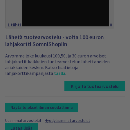
0%
1 tähti
0
Lähetä tuotearvostelu - voita 100 euron
lahjakortti SomniShopiin
Arvomme joke kuukausi 100,50, ja 30 euron arvoiset
lahjakortit kaikkeien tuotearvostelun lähettäneiden
asiakkaiden kesken. Katso lisätietoja
lahjakorttikampanjasta
täällä
.
Kirjoita tuotearvostelu
Näytä tulokset ilman suodattimia
F
F
Uusimmat arvostelut
Hyödyllisimmät arvostelut
i
i
Lataa lisää