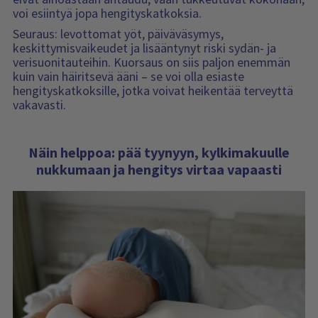
voi esiintyä jopa hengityskatkoksia.
Seuraus: levottomat yöt, päiväväsymys,
keskittymisvaikeudet ja lisääntynyt riski sydän- ja
verisuonitauteihin. Kuorsaus on siis paljon enemmän
kuin vain häiritsevä ääni – se voi olla esiaste
hengityskatkoksille, jotka voivat heikentää terveyttä
vakavasti.
Näin helppoa: pää tyynyyn, kylkimakuulle
nukkumaan ja hengitys virtaa vapaasti