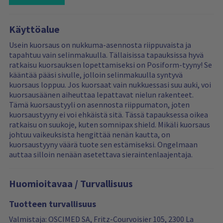
l
l
t
L
R
R
t
e
e
o
e
e
r
r
Käyttöalue
a
v
v
b
b
d
i
i
Usein kuorsaus on nukkuma-asennosta riippuvaista ja
y
y
i
e
e
tapahtuu vain selinmakuulla. Tällaisissa tapauksissa hyvä
n
w
w
ratkaisu kuorsauksen lopettamiseksi on Posiform-tyyny! Se
g
s
s
kääntää pääsi sivulle, jolloin selinmakuulla syntyvä
m
a
f
kuorsaus loppuu. Jos kuorsaat vain nukkuessasi suu auki, voi
o
r
i
kuorsausäänen aiheuttaa lepattavat nielun rakenteet.
r
e
l
Tämä kuorsaustyyli on asennosta riippumaton, joten
e
f
t
kuorsaustyyny ei voi ehkäistä sitä. Tässä tapauksessa oikea
r
i
e
ratkaisu on suukoje, kuten somnipax shield. Mikäli kuorsaus
e
l
r
johtuu vaikeuksista hengittää nenän kautta, on
v
t
i
kuorsaustyyny väärä tuote sen estämiseksi. Ongelmaan
i
e
n
auttaa silloin nenään asetettava sieraintenlaajentaja.
e
r
g
w
e
i
s
d
s
Huomioitavaa / Turvallisuus
…
r
e
Tuotteen turvallisuus
s
e
Valmistaja: OSCIMED SA, Fritz-Courvoisier 105, 2300 La