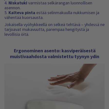
4.
Niskatuki
varmistaa selkärangan luonnollisen
asennon.
5.
Kalteva pinta
estää selinmakuulla nukkumisen ja
vähentää kuorsausta.
Jokaisella vyöhykkeellä on selkeä tehtävä – yhdessä ne
tarjoavat mukavuutta, parempaa hengitystä ja
levollisia öitä.
Ergonominen asento: kasviperäisestä
muistivaahdosta valmistettu tyynyn ydin