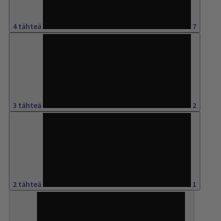
4 tähteä
7
8%
3 tähteä
2
4%
2 tähteä
1