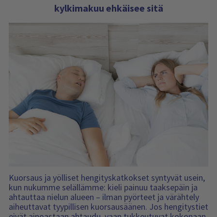
j
k
t
v
kylkimakuu ehkäisee sitä
t
a
o
a
u
s
r
t
u
a
i
i
s
a
i
e
t
t
s
d
i
a
i
o
e
v
t
d
u
o
u
t
s
t
i
e
d
o
t
Kuorsaus ja yölliset hengityskatkokset syntyvät usein,
kun nukumme selällämme: kieli painuu taaksepäin ja
ahtauttaa nielun alueen – ilman pyörteet ja värähtely
aiheuttavat tyypillisen kuorsausäänen. Jos hengitystiet
eivät ainoastaan ahtaudu, vaan tukkeutuvat kokonaan,