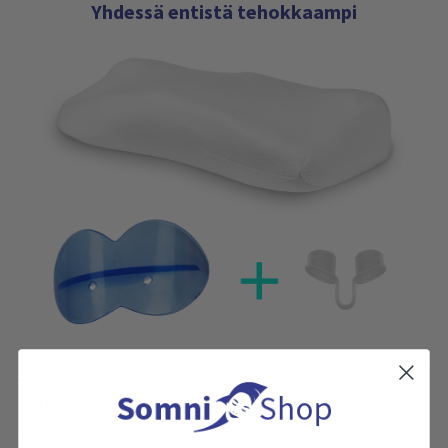
Yhdessä entistä tehokkaampi
PosiForm-kuorsaustyynyä voidaan käyttää ongelmitta
yhdessä muiden kuorsauksenestolaitteiden, kuten
sieraintenlaajentajan tai suukojeen, kanssa.
Yhdistelmähoito parantaa vaikutusta huomattavasti ja