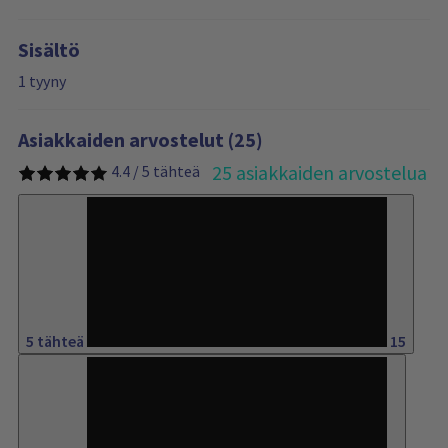
Sisältö
1 tyyny
Asiakkaiden arvostelut (25)
25 asiakkaiden arvostelua
4.4 / 5 tähteä
60%
5 tähteä
15
28%