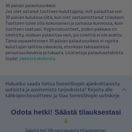
30 päivän palautusoikeus
Jos olet ostanut tuotteen kuluttajana, voit palauttaa sen
30 päivän kuluessa siitä, kun olet vastaanottanut tilauksen.
Tuotteen tulee olla kokonainen ja samassa kunnossa, kuin
tuotteen saatuasi. Hygieniatuotteet, joiden pakkaus on
sinetöity, voidaan palauttaa vain, jos sinettiä ei ole avattu.
Tämä vapaaehtoinen 30 päivän palautusoikeus ei rajoita
kuluttajan laillisia oikeuksia, etenkään lakisääteisiä
peruutusoikeuksia ja takuuta. Lisätietoja palautusehdoista
löydät
yleisistä ehdoista
.
Haluatko saada tietoa SomniShopin ajankohtaisista
uutisista ja uusimmista tarjouksista? Kirjoita alle
sähköpostiosoitteesi ja tilaa SomniShopin uutiskirje.
Odota hetki! Säästä tilauksestasi
Säästä nyt 5% seuraavasta tilauksestasi.