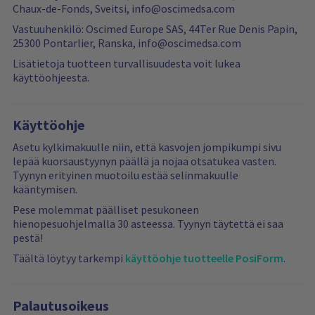
t
Chaux-de-Fonds, Sveitsi, info@oscimedsa.com
Vastuuhenkilö: Oscimed Europe SAS, 44Ter Rue Denis Papin,
25300 Pontarlier, Ranska, info@oscimedsa.com
Lisätietoja tuotteen turvallisuudesta voit lukea
käyttöohjeesta.
Käyttöohje
Asetu kylkimakuulle niin, että kasvojen jompikumpi sivu
lepää kuorsaustyynyn päällä ja nojaa otsatukea vasten.
Tyynyn erityinen muotoilu estää selinmakuulle
kääntymisen.
Pese molemmat päälliset pesukoneen
hienopesuohjelmalla 30 asteessa. Tyynyn täytettä ei saa
pestä!
Täältä löytyy tarkempi
käyttöohje tuotteelle PosiForm
.
Palautusoikeus