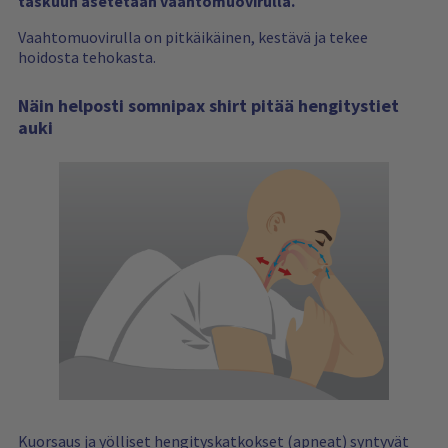
taskuun asetetaan vaahtomuovirulla.
Vaahtomuovirulla on pitkäikäinen, kestävä ja tekee
hoidosta tehokasta.
Näin helposti somnipax shirt pitää hengitystiet
auki
Kuorsaus ja yölliset hengityskatkokset (apneat) syntyvät