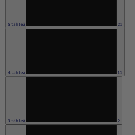
58%
5 tähteä
21
30%
4 tähteä
11
5%
3 tähteä
2