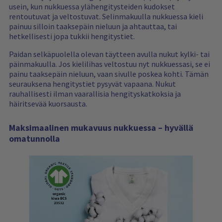
usein, kun nukkuessa ylähengitysteiden kudokset
rentoutuvat ja veltostuvat. Selinmakuulla nukkuessa kieli
painuu silloin taaksepäin nieluun ja ahtauttaa, tai
hetkellisesti jopa tukkii hengitystiet.
Paidan selkäpuolella olevan täytteen avulla nukut kylki- tai
päinmakuulla. Jos kielilihas veltostuu nyt nukkuessasi, se ei
painu taaksepäin nieluun, vaan sivulle poskea kohti. Tämän
seurauksena hengitystiet pysyvät vapaana. Nukut
rauhallisesti ilman vaarallisia hengityskatkoksia ja
häiritsevää kuorsausta.
Maksimaalinen mukavuus nukkuessa – hyvällä
omatunnolla