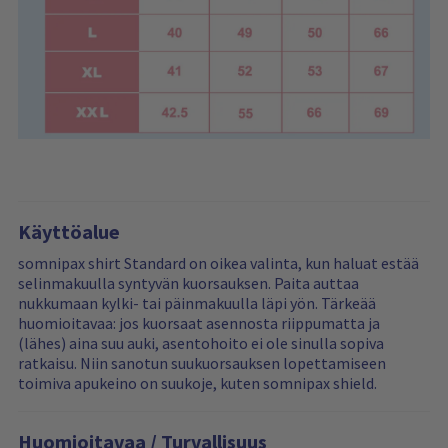
Käyttöalue
somnipax shirt Standard on oikea valinta, kun haluat estää
selinmakuulla syntyvän kuorsauksen. Paita auttaa
nukkumaan kylki- tai päinmakuulla läpi yön. Tärkeää
huomioitavaa: jos kuorsaat asennosta riippumatta ja
(lähes) aina suu auki, asentohoito ei ole sinulla sopiva
ratkaisu. Niin sanotun suukuorsauksen lopettamiseen
toimiva apukeino on suukoje, kuten somnipax shield.
Huomioitavaa / Turvallisuus