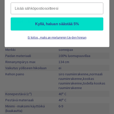
Takaisin ylös
Kuorsausreput
-
Kuorsausliivit
-
Sähköinen
Email
asentovyö
Tekniset tiedot
Kyllä, haluan säästää 5%
Ruumiinrakenne
siro ruumiinrakenne,normaali
ruumiinrakenne,kookas
Ei kiitos, maksan mielummin täyden hinnan
ruumiinrakenne,todella kookas
ruumiinrakenne
Merkki
somnipax
Paidan materiaali
100% luomupuuvillaa
Rinnanympärys max
134 cm
Vaikutus yölliseen hikoiluun
ei
Kehon paino
siro ruumiinrakenne,normaali
ruumiinrakenne,kookas
ruumiinrakenne,todella kookas
ruumiinrakenne
Konepestävä (c°)
40° C
Pestävä materiaali
40° C
Minimi - maksimi käyttöikä
6-9
(kuukautta)