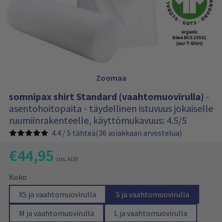
n
s
i
s
ä
l
t
ö
:
Zoomaa
somnipax shirt Standard (vaahtomuovirulla)
-
asentohoitopaita - täydellinen istuvuus jokaiselle
ruumiinrakenteelle, käyttömukavuus: 4.5/5
4.4 / 5 tähteä
(36 asiakkaan arvostelua)
€
44,95
T
(sis. ALV)
ä
A
P
m
s
Koko
e
l
ä
o
r
n
k
V
V
V
V
XS ja vaahtomuovirulla
S ja vaahtomuovirulla
u
m
h
a
a
a
a
u
s
n
e
V
V
V
V
M ja vaahtomuovirulla
L ja vaahtomuovirulla
h
l
l
l
l
p
i
t