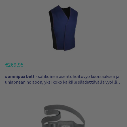
ä
i
t
ä
t
u
o
t
t
e
€
269,95
i
t
somnipax belt
- sähköinen asentohoitovyö kuorsauksen ja
a
uniapnean hoitoon, yksi koko kaikille säädettävällä vyöllä,
sopii niin siroon kuin rotevampaankin ruumiinrakenteeseen,
käyttömukavuus: 5/5