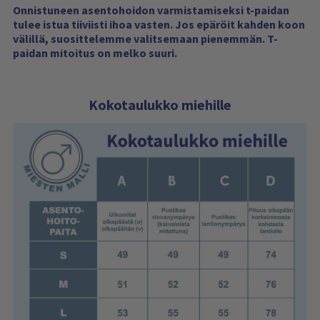
Onnistuneen asentohoidon varmistamiseksi t-paidan
tulee istua tiiviisti ihoa vasten. Jos epäröit kahden koon
välillä, suosittelemme valitsemaan pienemmän. T-
paidan mitoitus on melko suuri.
Kokotaulukko miehille