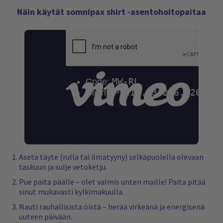
Näin käytät somnipax shirt -asentohoitopaitaa
Aseta täyte (rulla tai ilmatyyny) selkäpuolella olevaan
taskuun ja sulje vetoketju.
Pue paita päälle – olet valmis unten maille! Paita pitää
sinut mukavasti kylkimakuulla.
Nauti rauhallisista öistä – herää virkeänä ja energisenä
uuteen päivään.