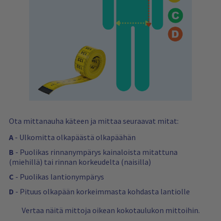
v
t
i
i
e
n
e
r
g
w
e
i
s
d
s
…
r
e
s
e
t
Ota mittanauha käteen ja mittaa seuraavat mitat:
A
- Ulkomitta olkapäästä olkapäähän
B
- Puolikas rinnanympärys kainaloista mitattuna
(miehillä) tai rinnan korkeudelta (naisilla)
C
- Puolikas lantionympärys
D
- Pituus olkapään korkeimmasta kohdasta lantiolle
Vertaa näitä mittoja oikean kokotaulukon mittoihin.