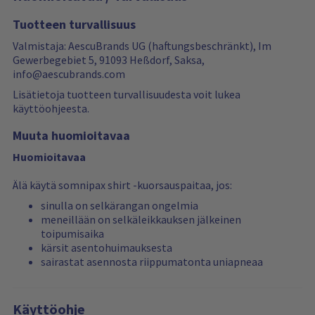
Tuotteen turvallisuus
Valmistaja: AescuBrands UG (haftungsbeschränkt), Im
Gewerbegebiet 5, 91093 Heßdorf, Saksa,
info@aescubrands.com
Lisätietoja tuotteen turvallisuudesta voit lukea
käyttöohjeesta.
Muuta huomioitavaa
Huomioitavaa
Älä käytä somnipax shirt -kuorsauspaitaa, jos:
sinulla on selkärangan ongelmia
meneillään on selkäleikkauksen jälkeinen
toipumisaika
kärsit asentohuimauksesta
sairastat asennosta riippumatonta uniapneaa
Käyttöohje