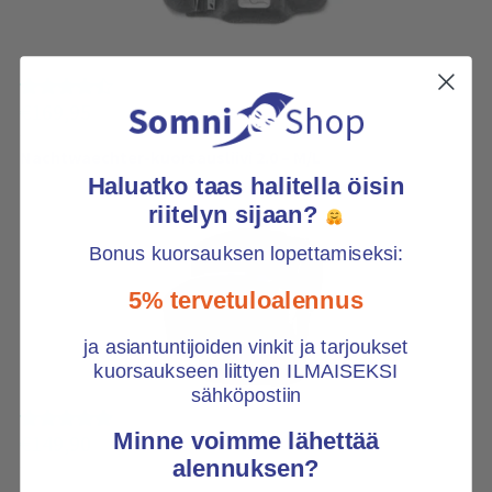
€
169,95
Nachtwaechter-kuorsausliivi 2.0 – M/L
Haluatko taas halitella öisin
riitelyn sijaan?
Bonus kuorsauksen lopettamiseksi:
5% tervetuloalennus
ja asiantuntijoiden vinkit ja tarjoukset
kuorsaukseen liittyen ILMAISEKSI
sähköpostiin
Minne voimme lähettää
€
149,90
alennuksen?