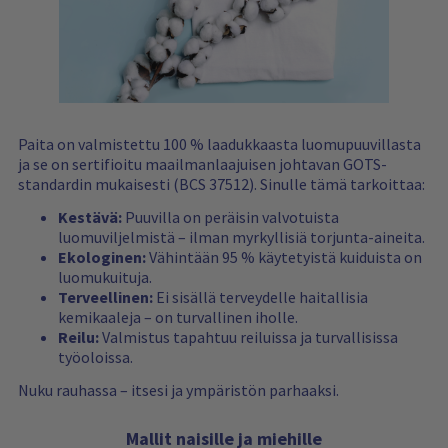
Paita on valmistettu 100 % laadukkaasta luomupuuvillasta
ja se on sertifioitu maailmanlaajuisen johtavan GOTS-
standardin mukaisesti (BCS 37512). Sinulle tämä tarkoittaa:
Kestävä:
Puuvilla on peräisin valvotuista
luomuviljelmistä – ilman myrkyllisiä torjunta-aineita.
Ekologinen:
Vähintään 95 % käytetyistä kuiduista on
luomukuituja.
Terveellinen:
Ei sisällä terveydelle haitallisia
kemikaaleja – on turvallinen iholle.
Reilu:
Valmistus tapahtuu reiluissa ja turvallisissa
työoloissa.
Nuku rauhassa – itsesi ja ympäristön parhaaksi.
Mallit naisille ja miehille