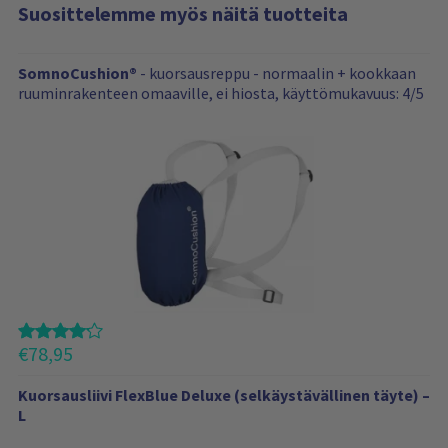
Suosittelemme myös näitä tuotteita
S
SomnoCushion®
- kuorsausreppu - normaalin + kookkaan
u
ruuminrakenteen omaaville, ei hiosta, käyttömukavuus: 4/5
o
s
i
t
t
e
l
e
m
m
e
m
€
78,95
y
ö
Kuorsausliivi FlexBlue Deluxe (selkäystävällinen täyte) –
s
L
n