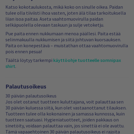
Katso kokotaulukosta, mikä koko on sinulle oikea. Paidan
tulee olla tiiviisti ihoa vasten, joten älä tilaa tarkoituksella
liian isoa paitaa. Aseta vaahtomuovirulla paidan
selkäpuolella olevaan taskuun ja sulje vetoketju.
Pue paita ennen nukkumaan menoa päällesi. Paita estää
selinmakuulla nukkumisen ja siitä johtuvan kuorsauksen.
Paita on konepestävä – muistathan ottaa vaahtomuovirulla
pois ennen pesua!
Täältä löytyy tarkempi
käyttöohje tuotteelle somnipax
shirt
.
Palautusoikeus
30 päivän palautusoikeus
Jos olet ostanut tuotteen kuluttajana, voit palauttaa sen
30 päivän kuluessa siitä, kun olet vastaanottanut tilauksen.
Tuotteen tulee olla kokonainen ja samassa kunnossa, kuin
tuotteen saatuasi. Hygieniatuotteet, joiden pakkaus on
sinetöity, voidaan palauttaa vain, jos sinettiä ei ole avattu.
Tämä vapaaehtoinen 30 päivän palautusoikeus ei rajoita