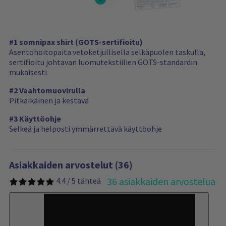
#1 somnipax shirt (GOTS-sertifioitu)
Asentohoitopaita vetoketjullisella selkäpuolen taskulla,
sertifioitu johtavan luomutekstiilien GOTS-standardin
mukaisesti
#2 Vaahtomuovirulla
Pitkäikäinen ja kestävä
#3 Käyttöohje
Selkeä ja helposti ymmärrettävä käyttöohje
Asiakkaiden arvostelut (36)
36 asiakkaiden arvostelua
4.4 / 5 tähteä