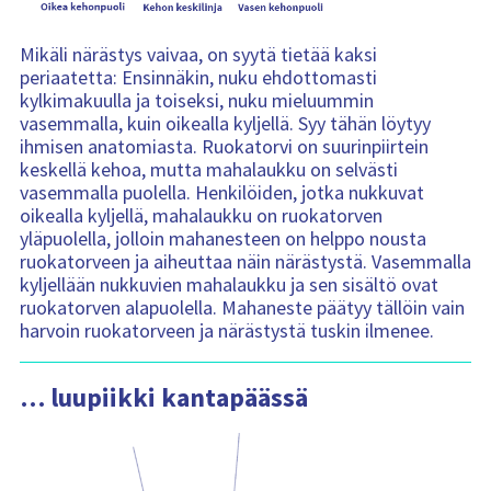
Mikäli närästys vaivaa, on syytä tietää kaksi
periaatetta: Ensinnäkin, nuku ehdottomasti
kylkimakuulla ja toiseksi, nuku mieluummin
vasemmalla, kuin oikealla kyljellä. Syy tähän löytyy
ihmisen anatomiasta. Ruokatorvi on suurinpiirtein
keskellä kehoa, mutta mahalaukku on selvästi
vasemmalla puolella. Henkilöiden, jotka nukkuvat
oikealla kyljellä, mahalaukku on ruokatorven
yläpuolella, jolloin mahanesteen on helppo nousta
ruokatorveen ja aiheuttaa näin närästystä. Vasemmalla
kyljellään nukkuvien mahalaukku ja sen sisältö ovat
ruokatorven alapuolella. Mahaneste päätyy tällöin vain
harvoin ruokatorveen ja närästystä tuskin ilmenee.
… luupiikki kantapäässä