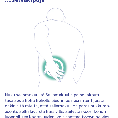
Nuku selinmakuulla! Selinmakuulla paino jakautuu
tasaisesti koko keholle. Suurin osa asiantuntijoista
onkin sitä mieltä, että selinmakuu on paras nukkuma-
asento selkäkivuista kärsiville. Säilyttääksesi kehon
luonnollisen kaarevuuden, voit asettaa tyynyn polviesi