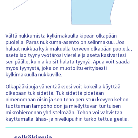
Vältä nukkumista kylkimakuulla kipeän olkapään
puolella. Paras nukkuma-asento on selinmakuu. Jos
haluat nukkua kylkimakuulla terveen olkapään puolella,
aseta iso tyyny vyötärösi vierelle ja aseta käsivartesi
sen päälle, kuin aikoisit halata tyynyä. Apua voit saada
myös tyynystä, joka on muotoiltu erityisesti
kylkimakuulla nukkuville.
Olkapääkipuja vähentääksesi voit kokeilla käyttää
olkapään tukisidettä. Tukisidettä pidetään
nimenomaan öisin ja sen teho perustuu kevyen kehon
tuottaman lämpöhoidon ja miellyttävän tuntuisen
mikrohieronnan yhdistelmään. Tehoa voi vahvistaa
käyttämällä lihas- ja nivelkipuihin tarkoitettua geeliä.
… selkäkipuja