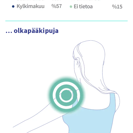
… olkapääkipuja