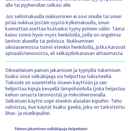
alle tai pyyherullan selkäsi alle.
Jos selinmakuulla nukkuminen ei sovi sinulle tai sinun
pitää nukkua jostain syystä kylkimakuulla, sinun
kannattaa asettaa lisätueksi tyyny polvien väliin. Tämä
keino toimii hyvin myös henkilöillä, joilla on ongelmia
lantion alueella tai polvissa. Nukkuminen
sikiöasennossa toimii etenkin henkilöillä, jotka kärsivät
spinaalistenoosista, eli selkäydinkanavan ahtaumasta.
Oikeanlaisen painon jakamisen ja tyynyillä tukemisen
lisäksi öisiä selkäkipuja voi helpottaa tukisiteellä.
Tukiside on suunniteltu öiseen käyttöön ja sen
helpottaa kipuja kevyellä lämpöhoidolla (joka heijastuu
kehon omasta lämmöstä) ja mikrohieronnalla.
Selkätuen käyttö sopii etenkin alaselän kipuihin. Teho
vahvistuu, kun käytät lisäksi geeliä, joka on tarkoitettu
lihas- ja nivelkipuihin.