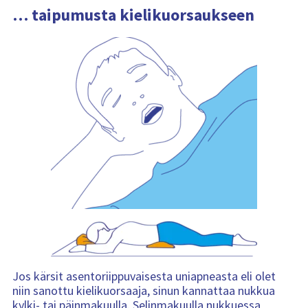
…
taipumusta kielikuorsaukseen
Jos kärsit asentoriippuvaisesta uniapneasta eli olet
niin sanottu kielikuorsaaja, sinun kannattaa nukkua
kylki- tai päinmakuulla. Selinmakuulla nukkuessa