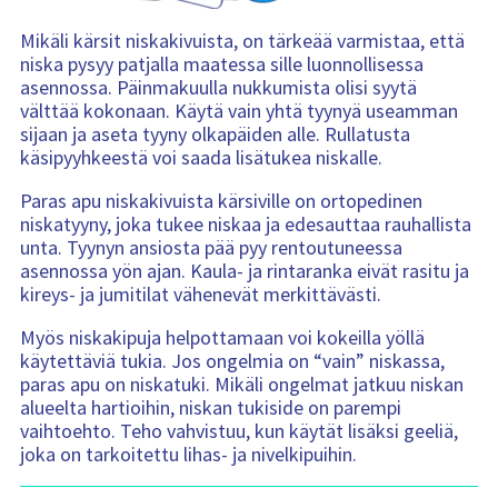
Mikäli kärsit niskakivuista, on tärkeää varmistaa, että
niska pysyy patjalla maatessa sille luonnollisessa
asennossa. Päinmakuulla nukkumista olisi syytä
välttää kokonaan. Käytä vain yhtä tyynyä useamman
sijaan ja aseta tyyny olkapäiden alle. Rullatusta
käsipyyhkeestä voi saada lisätukea niskalle.
Paras apu niskakivuista kärsiville on ortopedinen
niskatyyny, joka tukee niskaa ja edesauttaa rauhallista
unta. Tyynyn ansiosta pää pyy rentoutuneessa
asennossa yön ajan. Kaula- ja rintaranka eivät rasitu ja
kireys- ja jumitilat vähenevät merkittävästi.
Myös niskakipuja helpottamaan voi kokeilla yöllä
käytettäviä tukia. Jos ongelmia on “vain” niskassa,
paras apu on niskatuki. Mikäli ongelmat jatkuu niskan
alueelta hartioihin, niskan tukiside on parempi
vaihtoehto. Teho vahvistuu, kun käytät lisäksi geeliä,
joka on tarkoitettu lihas- ja nivelkipuihin.