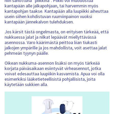
niin sanottuna “piikkinä”. Piikki voi muodostua
kantapään alle jalkapohjaan, tai harvemmin myös
kantapohjan taakse. Kantapään alla luupiikki aiheuttaa
usein siihen kohdistuvan ruumiinpainon vuoksi
kantapään jännekalvon tulehduksen.
Jos kärsit tästä ongelmasta, on erityisen tärkeää, että
nukkuessa jalat ja nilkat lepäävät miellyttävässä
asennossa. Varo käärimästä peittoa liian tiukasti
jalkojen ympärille ja jos mahdollista, voit asettaa jalat
pehmeän tyynyn päälle.
Oikean nukkuma-asennon lisäksi on myös tärkeää
korjata päiväsaikaan esiintyvät virheasennot, jotka
voivat edesauttaa luupiikin kasvamista. Apua voi olla
esimerkiksi lääketieteellisistä pohjallisista, joita
käytetään sukkien alla.