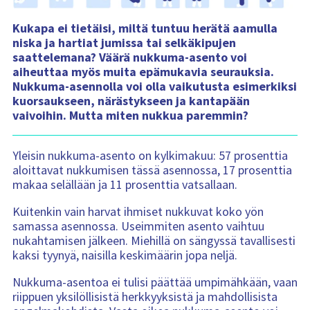
n
s
i
Kukapa ei tietäisi, miltä tuntuu herätä aamulla
s
niska ja hartiat jumissa tai selkäkipujen
ä
l
saattelemana? Väärä nukkuma-asento voi
t
ö
aiheuttaa myös muita epämukavia seurauksia.
:
Nukkuma-asennolla voi olla vaikutusta esimerkiksi
kuorsaukseen, närästykseen ja kantapään
vaivoihin. Mutta miten nukkua paremmin?
Yleisin nukkuma-asento on kylkimakuu: 57 prosenttia
aloittavat nukkumisen tässä asennossa, 17 prosenttia
makaa selällään ja 11 prosenttia vatsallaan.
Kuitenkin vain harvat ihmiset nukkuvat koko yön
samassa asennossa. Useimmiten asento vaihtuu
nukahtamisen jälkeen. Miehillä on sängyssä tavallisesti
kaksi tyynyä, naisilla keskimäärin jopa neljä.
Nukkuma-asentoa ei tulisi päättää umpimähkään, vaan
riippuen yksilöllisistä herkkyyksistä ja mahdollisista