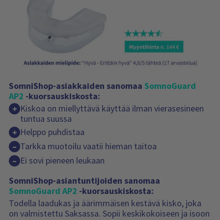
SomniShop-asiakkaiden sanomaa
SomnoGuard
AP2
-kuorsauskiskosta:
Kiskoa on miellyttävä käyttää ilman vierasesineen
+
tuntua suussa
Helppo puhdistaa
+
Tarkka muotoilu vaatii hieman taitoa
–
Ei sovi pieneen leukaan
–
SomniShop-asiantuntijoiden sanomaa
SomnoGuard AP2
-kuorsauskiskosta:
Todella laadukas ja äärimmäisen kestävä kisko, joka
on valmistettu Saksassa. Sopii keskikokoiseen ja isoon