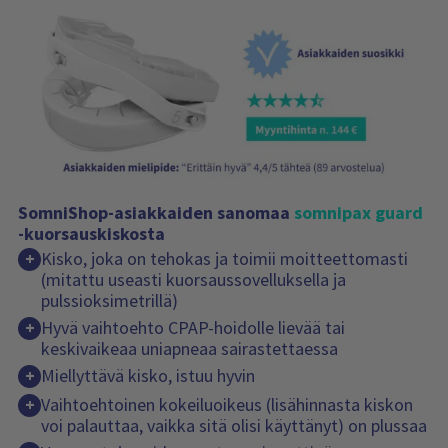
SomniShop-asiakkaiden sanomaa
somnipax guard
-kuorsauskiskosta
Kisko, joka on tehokas ja toimii moitteettomasti
+
(mitattu useasti kuorsaussovelluksella ja
pulssioksimetrillä)
Hyvä vaihtoehto CPAP-hoidolle lievää tai
+
keskivaikeaa uniapneaa sairastettaessa
Miellyttävä kisko, istuu hyvin
+
Vaihtoehtoinen kokeiluoikeus (lisähinnasta kiskon
+
voi palauttaa, vaikka sitä olisi käyttänyt) on plussaa