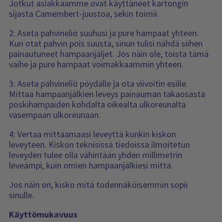
Jotkut asiakkaamme ovat käyttäneet kartongin
sijasta Camembert-juustoa, sekin toimii.
2: Aseta pahvineliö suuhusi ja pure hampaat yhteen.
Kun otat pahvin pois suusta, sinun tulisi nähdä siihen
painautuneet hampaanjäljet. Jos näin ole, toista tämä
vaihe ja pure hampaat voimakkaammin yhteen.
3: Aseta pahvineliö pöydälle ja ota viivoitin esille.
Mittaa hampaanjälkien leveys painauman takaosasta
poskihampaiden kohdalta oikealta ulkoreunalta
vasempaan ulkoreunaan.
4: Vertaa mittaamaasi leveyttä kunkin kiskon
leveyteen. Kiskon teknisissä tiedoissa ilmoitetun
leveyden tulee olla vähintään yhden millimetrin
leveämpi, kuin omien hampaanjälkiesi mitta.
Jos näin on, kisko mitä todennäköisemmin sopii
sinulle.
Käyttömukavuus