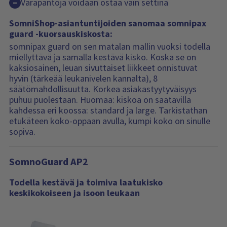
Varapantoja voidaan ostaa vain settinä
–
SomniShop-asiantuntijoiden sanomaa somnipax
guard -kuorsauskiskosta:
somnipax guard on sen matalan mallin vuoksi todella
miellyttävä ja samalla kestävä kisko. Koska se on
kaksiosainen, leuan sivuttaiset liikkeet onnistuvat
hyvin (tärkeää leukanivelen kannalta), 8
säätömahdollisuutta. Korkea asiakastyytyväisyys
puhuu puolestaan. Huomaa: kiskoa on saatavilla
kahdessa eri koossa: standard ja large. Tarkistathan
etukäteen koko-oppaan avulla, kumpi koko on sinulle
sopiva.
SomnoGuard AP2
Todella kestävä ja toimiva laatukisko
keskikokoiseen ja isoon leukaan