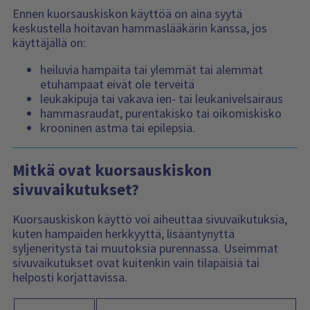
Ennen kuorsauskiskon käyttöä on aina syytä
keskustella hoitavan hammaslääkärin kanssa, jos
käyttäjällä on:
heiluvia hampaita tai ylemmät tai alemmat
etuhampaat eivät ole terveitä
leukakipuja tai vakava ien- tai leukanivelsairaus
hammasraudat, purentakisko tai oikomiskisko
krooninen astma tai epilepsia.
Mitkä ovat kuorsauskiskon
sivuvaikutukset?
Kuorsauskiskon käyttö voi aiheuttaa sivuvaikutuksia,
kuten hampaiden herkkyyttä, lisääntynyttä
syljeneritystä tai muutoksia purennassa. Useimmat
sivuvaikutukset ovat kuitenkin vain tilapäisiä tai
helposti korjattavissa.