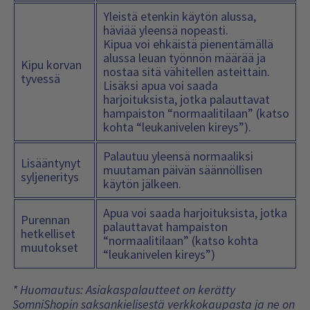
Yleistä etenkin käytön alussa,
häviää yleensä nopeasti.
Kipua voi ehkäistä pienentämällä
alussa leuan työnnön määrää ja
Kipu korvan
nostaa sitä vähitellen asteittain.
tyvessä
Lisäksi apua voi saada
harjoituksista, jotka palauttavat
hampaiston “normaalitilaan” (katso
kohta “leukanivelen kireys”).
Palautuu yleensä normaaliksi
Lisääntynyt
muutaman päivän säännöllisen
syljeneritys
käytön jälkeen.
Apua voi saada harjoituksista, jotka
Purennan
palauttavat hampaiston
hetkelliset
“normaalitilaan” (katso kohta
muutokset
“leukanivelen kireys”)
* Huomautus: Asiakaspalautteet on kerätty
SomniShopin saksankielisestä verkkokaupasta ja ne on