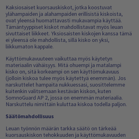
Kaksiosaiset kuorsauskiskot, jotka koostuvat
ylähampaiden ja alahampaiden erillisistä kiskoista,
ovat yleensä huomattavasti mukavampia käyttää.
Tämäntyyppiset kiskot mahdollistavat myös leuan
sivuttaiset liikkeet. Yksiosaisten kiskojen kanssa tämä
ei yleensä ole mahdollista, sillä kisko on yksi,
liikkumaton kappale.
Käyttömukavuuteen vaikuttaa myös käytetyn
materiaalin vähäisyys. Mitä ohuempi ja matalampi
kisko on, sitä korkeampi on sen käyttömukavuus
(jolloin kiskoa tulee myös käytettyä enemmän). Jos
narskuttelet hampaita nukkuessasi, suosittelemme
kuitenkin valitsemaan kestävän kiskon, kuten
SomnoGuard AP 2, jossa on enemmän materiaalia.
Narskuttelu nimittäin kuluttaa kiskoa todella paljon.
Säätömahdollisuus
Leuan työnnön määrän tarkka säätö on tärkeää
kuorsauskiskon tehokkuuden ja käyttömukavuuden