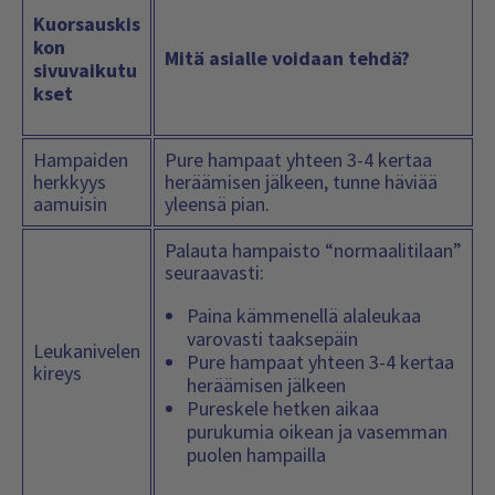
Kuorsauskis
kon
Mitä asialle voidaan tehdä?
sivuvaikutu
kset
Hampaiden
Pure hampaat yhteen 3-4 kertaa
herkkyys
heräämisen jälkeen, tunne häviää
aamuisin
yleensä pian.
Palauta hampaisto “normaalitilaan”
seuraavasti:
Paina kämmenellä alaleukaa
varovasti taaksepäin
Leukanivelen
Pure hampaat yhteen 3-4 kertaa
kireys
heräämisen jälkeen
Pureskele hetken aikaa
purukumia oikean ja vasemman
puolen hampailla