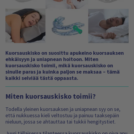
n
s
i
s
ä
l
t
ö
:
Kuorsauskisko on suosittu apukeino kuorsauksen
ehkäisyyn ja uniapnean hoitoon. Miten
kuorsauskisko toimii, mikä kuorsauskisko on
sinulle paras ja kuinka paljon se maksaa – tämä
kaikki selviää tästä oppaasta.
Miten kuorsauskisko toimii?
Todella yleinen kuorsauksen ja uniapnean syy on se,
että nukkuessa kieli veltostuu ja painuu taaksepäin
nieluun, jossa se ahtauttaa tai tukkii hengitystiet.
Juuri tällaisessa tilanteessa kuorsauskisko on oiva apu.