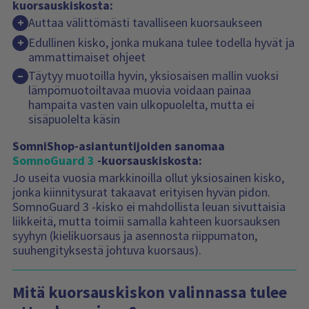
kuorsauskiskosta:
Auttaa välittömästi tavalliseen kuorsaukseen
+
Edullinen kisko, jonka mukana tulee todella hyvät ja
+
ammattimaiset ohjeet
Täytyy muotoilla hyvin, yksiosaisen mallin vuoksi
–
lämpömuotoiltavaa muovia voidaan painaa
hampaita vasten vain ulkopuolelta, mutta ei
sisäpuolelta käsin
SomniShop-asiantuntijoiden sanomaa
SomnoGuard 3
-kuorsauskiskosta:
Jo useita vuosia markkinoilla ollut yksiosainen kisko,
jonka kiinnitysurat takaavat erityisen hyvän pidon.
SomnoGuard 3 -kisko ei mahdollista leuan sivuttaisia
liikkeitä, mutta toimii samalla kahteen kuorsauksen
syyhyn (kielikuorsaus ja asennosta riippumaton,
suuhengityksestä johtuva kuorsaus).
Mitä kuorsauskiskon valinnassa tulee