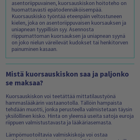
asentoriippuvainen, kuorsauskiskon hoitoteho on
huomattavasti epätodennäköisempää.
Kuorsauskisko työntää eteenpäin veltostuneen
kielen, joka on asentoriippuvaisen kuorsauksen ja
uniapnean tyypillisin syy. Asennosta
riippumattoman kuorsauksen ja uniapnean syynä
on joko nielun väreilevät kudokset tai henkitorven
painuminen kasaan.
Mistä kuorsauskiskon saa ja paljonko
se maksaa?
Kuorsauskiskon voi teetättää mittatilaustyönä
hammaslääkärin vastaanotolla. Tällöin hampaista
tehdään muotti, jonka perusteella valmistetaan täysin
yksilöllinen kisko. Hinta on yleensä useita satoja euroja
riippuen valmistustavasta ja lääkäriasemasta.
Lämpömuotoiltavia valmiskiskoja voi ostaa