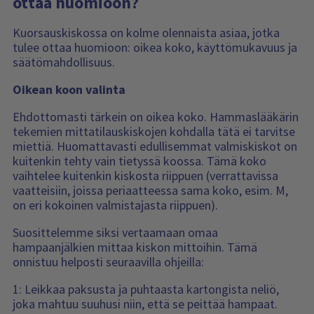
ottaa huomioon?
Kuorsauskiskossa on kolme olennaista asiaa, jotka
tulee ottaa huomioon: oikea koko, käyttömukavuus ja
säätömahdollisuus.
Oikean koon valinta
Ehdottomasti tärkein on oikea koko. Hammaslääkärin
tekemien mittatilauskiskojen kohdalla tätä ei tarvitse
miettiä. Huomattavasti edullisemmat valmiskiskot on
kuitenkin tehty vain tietyssä koossa. Tämä koko
vaihtelee kuitenkin kiskosta riippuen (verrattavissa
vaatteisiin, joissa periaatteessa sama koko, esim. M,
on eri kokoinen valmistajasta riippuen).
Suosittelemme siksi vertaamaan omaa
hampaanjälkien mittaa kiskon mittoihin. Tämä
onnistuu helposti seuraavilla ohjeilla:
1: Leikkaa paksusta ja puhtaasta kartongista neliö,
joka mahtuu suuhusi niin, että se peittää hampaat.