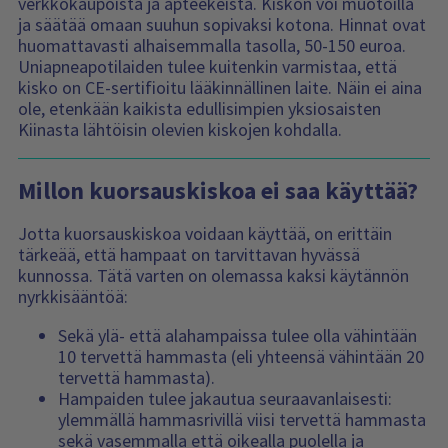
verkkokaupoista ja apteekeista. Kiskon voi muotoilla
ja säätää omaan suuhun sopivaksi kotona. Hinnat ovat
huomattavasti alhaisemmalla tasolla, 50-150 euroa.
Uniapneapotilaiden tulee kuitenkin varmistaa, että
kisko on CE-sertifioitu lääkinnällinen laite. Näin ei aina
ole, etenkään kaikista edullisimpien yksiosaisten
Kiinasta lähtöisin olevien kiskojen kohdalla.
Millon kuorsauskiskoa ei saa käyttää?
Jotta kuorsauskiskoa voidaan käyttää, on erittäin
tärkeää, että hampaat on tarvittavan hyvässä
kunnossa. Tätä varten on olemassa kaksi käytännön
nyrkkisääntöä:
Sekä ylä- että alahampaissa tulee olla vähintään
10 tervettä hammasta (eli yhteensä vähintään 20
tervettä hammasta).
Hampaiden tulee jakautua seuraavanlaisesti:
ylemmällä hammasrivillä viisi tervettä hammasta
sekä vasemmalla että oikealla puolella ja