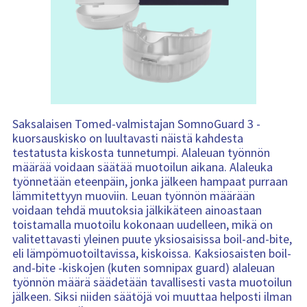
Saksalaisen Tomed-valmistajan SomnoGuard 3 -
kuorsauskisko on luultavasti näistä kahdesta
testatusta kiskosta tunnetumpi. Alaleuan työnnön
määrää voidaan säätää muotoilun aikana. Alaleuka
työnnetään eteenpäin, jonka jälkeen hampaat purraan
lämmitettyyn muoviin. Leuan työnnön määrään
voidaan tehdä muutoksia jälkikäteen ainoastaan
toistamalla muotoilu kokonaan uudelleen, mikä on
valitettavasti yleinen puute yksiosaisissa boil-and-bite,
eli lämpömuotoiltavissa, kiskoissa. Kaksiosaisten boil-
and-bite -kiskojen (kuten somnipax guard) alaleuan
työnnön määrä säädetään tavallisesti vasta muotoilun
jälkeen. Siksi niiden säätöjä voi muuttaa helposti ilman