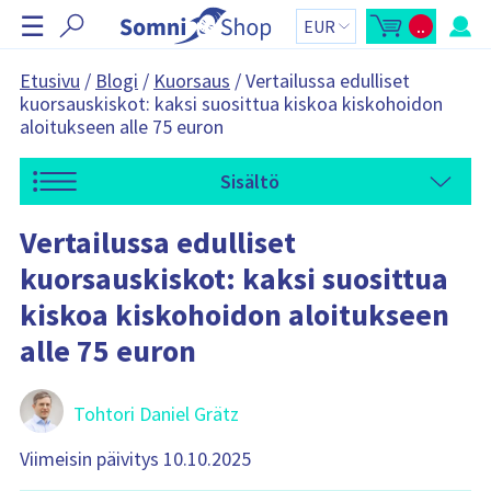
O
☰
..
h
A
O
v
s
i
a
t
a
o
t
Etusivu
/
Blogi
/
Kuorsaus
/
Vertailussa edulliset
o
s
a
kuorsauskiskot: kaksi suosittua kiskoa kiskohoidon
s
k
t
o
n
aloitukseen alle 75 euron
o
r
a
s
i
k
y
v
o
h
Sisältö
i
r
t
i
e
g
-
e
o
s
n
Vertailussa edulliset
i
s
i
v
ä
kuorsauskiskot: kaksi suosittua
n
u
:
p
t
a
kiskoa kiskohoidon aloitukseen
i
l
k
alle 75 euron
k
i
O
s
t
Tohtori Daniel Grätz
o
s
k
Viimeisin päivitys 10.10.2025
o
r
i