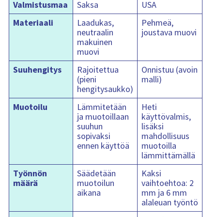
Valmistusmaa
Saksa
USA
Materiaali
Laadukas,
Pehmeä,
neutraalin
joustava muovi
makuinen
muovi
Suuhengitys
Rajoitettua
Onnistuu (avoin
(pieni
malli)
hengitysaukko)
Muotoilu
Lämmitetään
Heti
ja muotoillaan
käyttövalmis,
suuhun
lisäksi
sopivaksi
mahdollisuus
ennen käyttöä
muotoilla
lämmittämällä
Työnnön
Säädetään
Kaksi
määrä
muotoilun
vaihtoehtoa: 2
aikana
mm ja 6 mm
alaleuan työntö