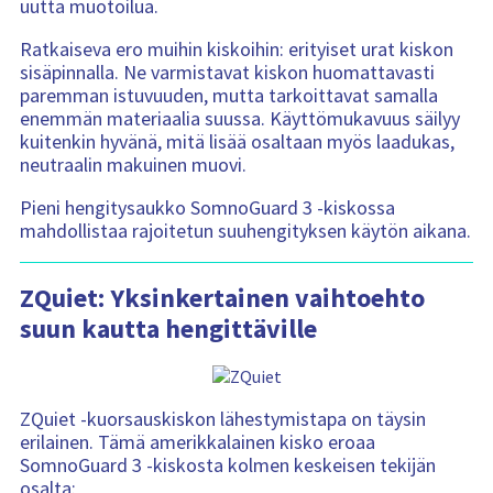
uutta muotoilua.
Ratkaiseva ero muihin kiskoihin: erityiset urat kiskon
sisäpinnalla. Ne varmistavat kiskon huomattavasti
paremman istuvuuden, mutta tarkoittavat samalla
enemmän materiaalia suussa. Käyttömukavuus säilyy
kuitenkin hyvänä, mitä lisää osaltaan myös laadukas,
neutraalin makuinen muovi.
Pieni hengitysaukko SomnoGuard 3 -kiskossa
mahdollistaa rajoitetun suuhengityksen käytön aikana.
ZQuiet: Yksinkertainen vaihtoehto
suun kautta hengittäville
ZQuiet -kuorsauskiskon lähestymistapa on täysin
erilainen. Tämä amerikkalainen kisko eroaa
SomnoGuard 3 -kiskosta kolmen keskeisen tekijän
osalta: