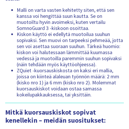
Malli on varta vasten kehitetty siten, että sen
kanssa voi hengittää suun kautta. Se on
muotoiltu hyvin avoimeksi, kuten vertailu
SomnoGuard 3 -kiskoon osoittaa.
Kiskon käyttö ei edellytä muotoilua suuhun
sopivaksi. Sen muovi on tarpeeksi pehmeää, jotta
sen voi asettaa suoraan suuhun. Tärkeä huomio:
kiskon voi halutessaan lämmittää kuumassa
vedessä ja muotoilla paremmin suuhun sopivaksi
(näin tehdään myös käyttöohjeessa).
ZQuiet -kuorsauskiskosta on kaksi eri mallia,
joissa on kiinteä alaleuan työnnön määrä: 2 mm
(kisko nro 1) ja 6 mm (kisko nro 2). Molemmat
kuorsauskiskot voidaan ostaa samassa
kokeilupakkauksessa, tai yksittäin.
Mitkä kuorsauskiskot sopivat
kenellekin – meidän suositukset: