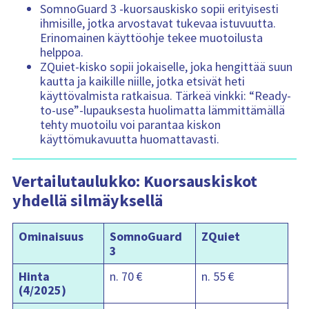
SomnoGuard 3 -kuorsauskisko sopii erityisesti
ihmisille, jotka arvostavat tukevaa istuvuutta.
Erinomainen käyttöohje tekee muotoilusta
helppoa.
ZQuiet-kisko sopii jokaiselle, joka hengittää suun
kautta ja kaikille niille, jotka etsivät heti
käyttövalmista ratkaisua. Tärkeä vinkki: “Ready-
to-use”-lupauksesta huolimatta lämmittämällä
tehty muotoilu voi parantaa kiskon
käyttömukavuutta huomattavasti.
Vertailutaulukko: Kuorsauskiskot
yhdellä silmäyksellä
Ominaisuus
SomnoGuard
ZQuiet
3
Hinta
n. 70 €
n. 55 €
(4/2025)