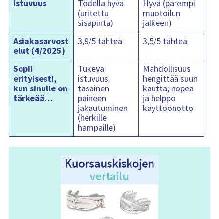
Istuvuus
Todella hyvä
Hyvä (parempi
(uritettu
muotoilun
sisäpinta)
jälkeen)
Asiakasarvost
3,9/5 tähteä
3,5/5 tähteä
elut (4/2025)
Sopii
Tukeva
Mahdollisuus
erityisesti,
istuvuus,
hengittää suun
kun sinulle on
tasainen
kautta; nopea
tärkeää…
paineen
ja helppo
jakautuminen
käyttöönotto
(herkille
hampaille)