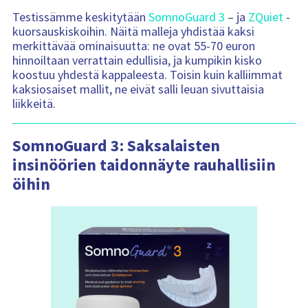
Testissämme keskitytään
SomnoGuard 3
– ja
ZQuiet
-
kuorsauskiskoihin. Näitä malleja yhdistää kaksi
merkittävää ominaisuutta: ne ovat 55-70 euron
hinnoiltaan verrattain edullisia, ja kumpikin kisko
koostuu yhdestä kappaleesta. Toisin kuin kalliimmat
kaksiosaiset mallit, ne eivät salli leuan sivuttaisia
liikkeitä.
SomnoGuard 3: Saksalaisten
insinöörien taidonnäyte rauhallisiin
öihin