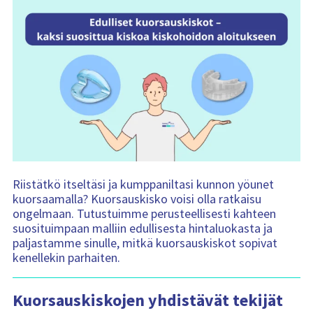
n
s
i
s
ä
l
t
ö
:
Riistätkö itseltäsi ja kumppaniltasi kunnon yöunet
kuorsaamalla? Kuorsauskisko voisi olla ratkaisu
ongelmaan. Tutustuimme perusteellisesti kahteen
suosituimpaan malliin edullisesta hintaluokasta ja
paljastamme sinulle, mitkä kuorsauskiskot sopivat
kenellekin parhaiten.
Kuorsauskiskojen yhdistävät tekijät