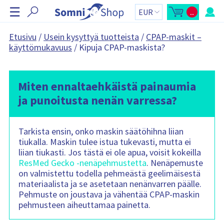
O
☰
..
h
A
O
v
s
i
a
t
a
o
t
Etusivu
/
Usein kysyttyä tuotteista
/
CPAP-maskit –
o
s
a
käyttömukavuus
/
Kipuja CPAP-maskista?
s
k
t
o
n
o
r
a
s
i
k
y
v
o
h
Miten ennaltaehkäistä painaumia
i
r
t
i
e
g
ja punoitusta nenän varressa?
-
e
o
s
n
i
s
i
v
ä
n
u
:
Tarkista ensin, onko maskin säätöhihna liian
p
t
a
tiukalla. Maskin tulee istua tukevasti, mutta ei
i
l
k
liian tiukasti. Jos tästä ei ole apua, voisit kokeilla
k
ResMed Gecko -nenäpehmustetta
. Nenäpemuste
i
O
on valmistettu todella pehmeästä geelimäisestä
s
materiaalista ja se asetetaan nenänvarren päälle.
t
o
Pehmuste on joustava ja vähentää CPAP-maskin
s
k
pehmusteen aiheuttamaa painetta.
o
r
i