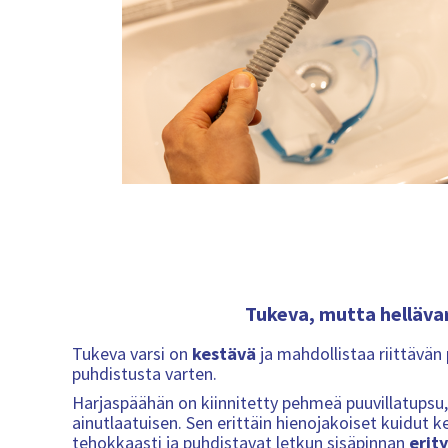
Tukeva, mutta helläva
Tukeva varsi on
kestävä
ja mahdollistaa riittävän 
puhdistusta varten.
Harjaspäähän on kiinnitetty pehmeä puuvillatupsu,
ainutlaatuisen. Sen erittäin hienojakoiset kuidut k
tehokkaasti ja puhdistavat letkun sisäpinnan
erity