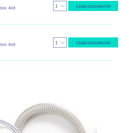
s
Lisää ostoskoriin
(sis. ALV)
Lisää ostoskoriin
(sis. ALV)