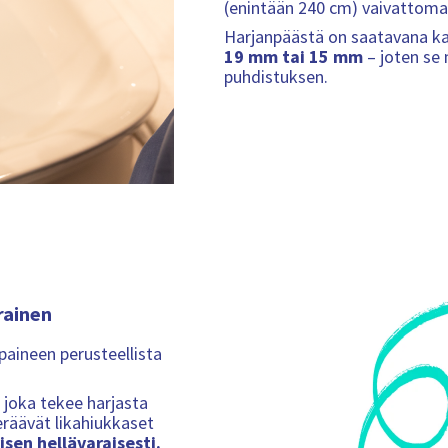
(enintään 240 cm) vaivattomas
Harjanpäästä on saatavana kaks
19 mm tai 15 mm
– joten se 
puhdistuksen.
rainen
paineen perusteellista
 joka tekee harjasta
eräävät likahiukkaset
isen hellävaraisesti.