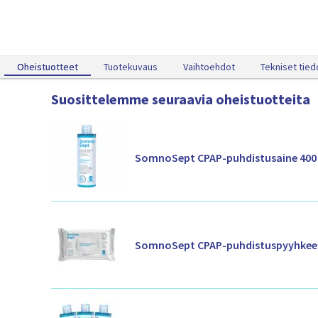
j
a
0
1
Oheistuotteet
Oheistuotteet
Tuotekuvaus
Vaihtoehdot
Tekniset tied
Suosittelemme seuraavia oheistuotteita
SomnoSept CPAP-puhdistusaine 400
SomnoSept CPAP-puhdistuspyyhkee