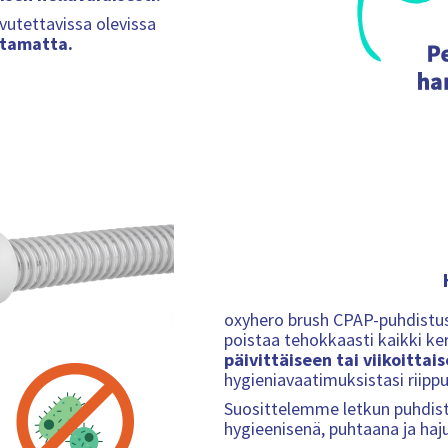
vutettavissa olevissa
ttamatta.
oxyhero brush CPAP-puhdistush
poistaa tehokkaasti kaikki ker
päivittäiseen tai viikoitta
hygieniavaatimuksistasi riipp
Suosittelemme letkun puhdis
hygieenisenä, puhtaana ja ha