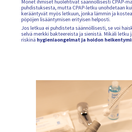
Monet ihmiset huolehtivat säännöllisesti CPAP-ma
puhdistuksesta, mutta CPAP-letku unohdetaan kui
kerääntyvät myös letkuun, jonka lämmin ja kostea
pöpöjen lisääntymisen erityisen helposti.
Jos letkua ei puhdisteta säännöllisesti, se voi h
selvä merkki bakteereista ja sienistä. Mikäli letk
riskinä
hygieniaongelmat ja hoidon heikentymi