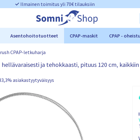
Ilmainen toimitus yli 70€ tilauksiin
Asentohoitotuotteet
CPAP-maskit
CPAP - oheist
rush CPAP-letkuharja
 hellävaraisesti ja tehokkaasti, pituus 120 cm, kaikkiin 
83,3% asiakastyytyväisyys
o
x
y
h
e
r
r
o
b
r
i