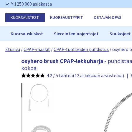
O
Yli 250 000 asiakasta
h
i
KUORSAUSTESTI
KUORSAUSTYYPIT
OSTAJAN OPAS
t
a
n
Kuorsauskiskot
Sieraintenlaajentajat
Suukojeet
a
v
Etusivu
/
CPAP-maskit
/
CPAP-tuotteiden puhdistus
/
oxyhero b
i
g
o
oxyhero brush CPAP-letkuharja
- puhdistaa
o
x
kokoa
i
y
n
4.2 / 5 tähteä
(12 asiakkaan arvostelua)
|
h
t
e
i
r
o
b
r
u
s
h
t