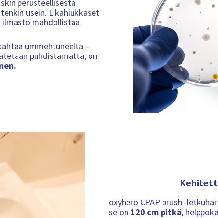
skin perusteellisesta
d
d
u
tenkin usein. Likahiukkaset
o
o
u
 ilmasto mahdollistaa
t
t
s
t
aiskahtaa ummehtuneelta –
i
u jätetään puhdistamatta, on
e
nen.
d
o
t
Kehitett
oxyhero CPAP brush -letkuharj
se on
120 cm pitkä
, helppokä