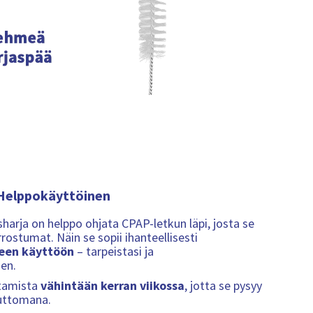
Helppokäyttöinen
arja on helppo ohjata CPAP-letkun läpi, josta se
rostumat. Näin se sopii ihanteellisesti
iseen käyttöön
– tarpeistasi ja
uen.
tamista
vähintään kerran viikossa
, jotta se pysyy
juttomana.