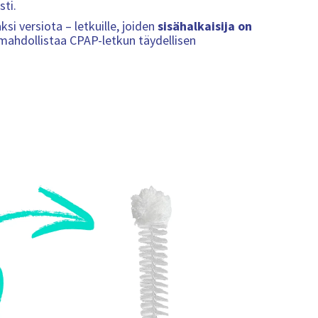
ti.
i versiota – letkuille, joiden
sisähalkaisija on
mahdollistaa CPAP-letkun täydellisen