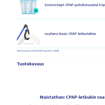
SomnoSept CPAP-puhdistusaine trip
oxyhero basic CPAP-letkuteline
Toimituskulut alle €70,00 tilauksiin: €4,99
Tuotekuvaus
Muistathan: CPAP-letkukin vaat