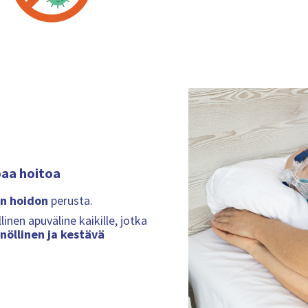
aa hoitoa
än hoidon
perusta.
en apuväline kaikille, jotka
nöllinen ja kestävä