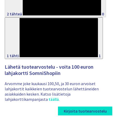
2 tähteä
0
8%
1 tähti
1
Lähetä tuotearvostelu - voita 100 euron
lahjakortti SomniShopiin
Arvomme joke kuukausi 100,50, ja 30 euron arvoiset
lahjakortit kaikkeien tuotearvostelun lähettäneiden
asiakkaiden kesken. Katso lisätietoja
lahjakorttikampanjasta
täällä
.
Kirjoita tuotearvostelu