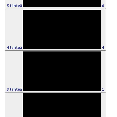
5 tähteä
6
33%
4 tähteä
4
8%
3 tähteä
1
0%