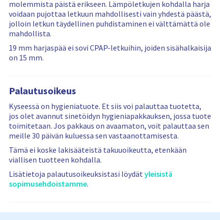
molemmista päistä erikseen. Lämpöletkujen kohdalla harja
w
e
i
voidaan pujottaa letkuun mahdollisesti vain yhdestä päästä,
s
d
s
jolloin letkun täydellinen puhdistaminen ei välttämättä ole
…
r
mahdollista.
e
19 mm harjaspää ei sovi CPAP-letkuihin, joiden sisähalkaisija
s
on 15 mm.
e
t
Palautusoikeus
Kyseessä on hygieniatuote. Et siis voi palauttaa tuotetta,
jos olet avannut sinetöidyn hygieniapakkauksen, jossa tuote
toimitetaan. Jos pakkaus on avaamaton, voit palauttaa sen
meille 30 päivän kuluessa sen vastaanottamisesta.
Tämä ei koske lakisääteistä takuuoikeutta, etenkään
viallisen tuotteen kohdalla.
Lisätietoja palautusoikeuksistasi löydät
yleisistä
sopimusehdoistamme
.