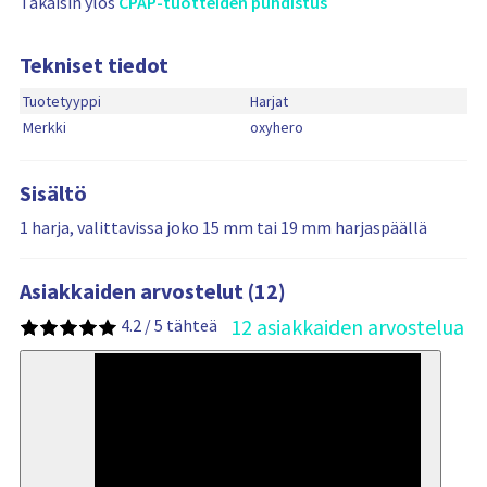
Takaisin ylös
CPAP-tuotteiden puhdistus
s
n
ä
Tekniset tiedot
i
Tuotetyyppi
Harjat
t
Merkki
oxyhero
ä
t
u
Sisältö
o
1 harja, valittavissa joko 15 mm tai 19 mm harjaspäällä
t
t
e
Asiakkaiden arvostelut (12)
i
t
12 asiakkaiden arvostelua
4.2 / 5 tähteä
a
50%