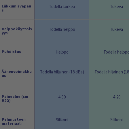
Liikkumisvapau
Todella korkea
Tukeva
s
Helppokäyttöis
Todella helppo
Tukeva
yys
Puhdistus
Helppo
Todella helpp
Äänenvoimakku
Todella hiljainen (18 dBa)
Todella hiljainen (1
us
Painealue (cm
4-30
4-20
H2O)
Pehmusteen
Silikoni
Silikoni
materiaali