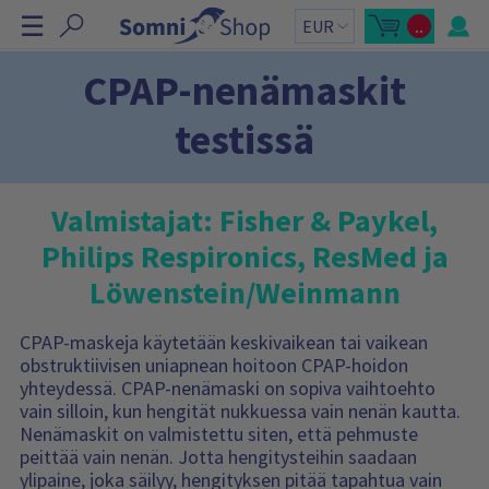
O
☰
..
h
A
O
v
s
i
a
t
a
o
t
CPAP-nenämaskit
o
s
a
s
k
t
o
n
testissä
o
r
a
s
i
k
y
v
o
h
i
r
t
i
e
g
Valmistajat: Fisher & Paykel,
-
e
o
s
n
i
s
Philips Respironics, ResMed ja
i
v
ä
n
u
:
Löwenstein/Weinmann
p
t
a
i
l
k
CPAP-maskeja käytetään keskivaikean tai vaikean
k
i
obstruktiivisen uniapnean hoitoon CPAP-hoidon
O
yhteydessä. CPAP-nenämaski on sopiva vaihtoehto
s
t
vain silloin, kun hengität nukkuessa vain nenän kautta.
o
s
Nenämaskit on valmistettu siten, että pehmuste
k
peittää vain nenän. Jotta hengitysteihin saadaan
o
r
ylipaine, joka säilyy, hengityksen pitää tapahtua vain
i