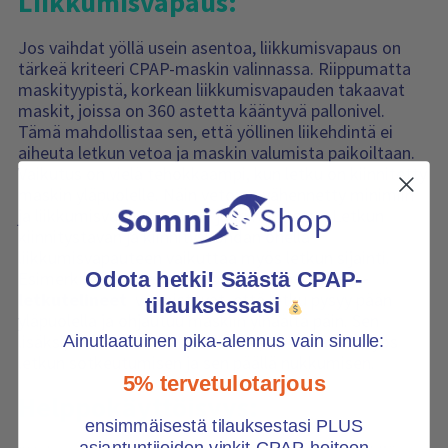
Liikkumisvapaus:
Jos vaihdat yöllä usein asentoa, liikkumisvapaus on
tärkeä kriteeri CPAP-maskin valinnassa. Riippumatta
maskityypistä, korkean liikkumisvapauden takaavat
maskit, joissa on 360 astetta kääntyvä pallonivel.
Tämä mahdollistaa sen, että yöllinen liikehdintä ei
aiheuta letkun vetoa ja maskin valumista paikoiltaan.
Vaikutus on vielä tehokkaampi, kun letku on kiinnitetty
maskin yläpuolelle. Näin veto on vähennetty minimiin
ja liikkumisvapautta ei ole juuri rajoitettu. Letkun
kiinnitystavan ja kiinnityskohdan ohella
liikkumisvapauteen vaikuttaa myös letkun sijainti.
Esimerkiksi
oxyhero basic
ja
oxyhero select -
Odota hetki! Säästä CPAP-
letkutelineet
varmistavat, että letku pysyy pään
tilauksessasi
yläpuolella ja ohjautuu maskiin ylhäältä päin. Sen
lisäksi, että letkun veto vähenee, tämä estää myös
Ainutlaatuinen pika-alennus vain sinulle:
letkun sotkeutumisen ja sen päällä nukkumisen.
5% tervetulotarjous
Helppokäyttöisyys:
ensimmäisestä tilauksestasi PLUS
asiantuntijoiden vinkit CPAP-hoitoon