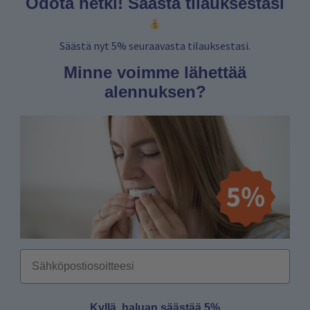
Odota hetki! Säästä tilauksestasi
Säästä nyt 5% seuraavasta tilauksestasi.
Minne voimme lähettää
alennuksen?
Email
Kyllä, haluan säästää 5%