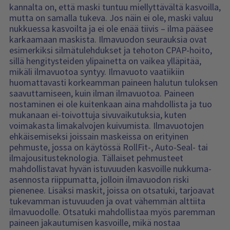
kannalta on, että maski tuntuu miellyttävältä kasvoilla,
mutta on samalla tukeva. Jos näin ei ole, maski valuu
nukkuessa kasvoilta ja ei ole enää tiivis – ilma pääsee
karkaamaan maskista. Ilmavuodon seurauksia ovat
esimerkiksi silmätulehdukset ja tehoton CPAP-hoito,
sillä hengitysteiden ylipainetta on vaikea ylläpitää,
mikäli ilmavuotoa syntyy. Ilmavuoto vaatiikiin
huomattavasti korkeamman paineen halutun tuloksen
saavuttamiseen, kuin ilman ilmavuotoa. Paineen
nostaminen ei ole kuitenkaan aina mahdollista ja tuo
mukanaan ei-toivottuja sivuvaikutuksia, kuten
voimakasta limakalvojen kuivumista. Ilmavuotojen
ehkäisemiseksi joissain maskeissa on erityinen
pehmuste, jossa on käytössä RollFit-, Auto-Seal- tai
ilmajousitusteknologia. Tällaiset pehmusteet
mahdollistavat hyvän istuvuuden kasvoille nukkuma-
asennosta riippumatta, jolloin ilmavuodon riski
pienenee. Lisäksi maskit, joissa on otsatuki, tarjoavat
tukevamman istuvuuden ja ovat vähemmän alttiita
ilmavuodolle. Otsatuki mahdollistaa myös paremman
paineen jakautumisen kasvoille, mikä nostaa