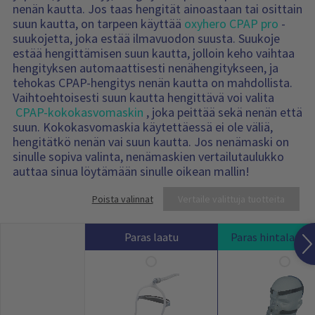
n
nenän kautta. Jos taas hengität ainoastaan tai osittain
s
suun kautta, on tarpeen käyttää
oxyhero CPAP pro
-
i
s
suukojetta, joka estää ilmavuodon suusta. Suukoje
ä
estää hengittämisen suun kautta, jolloin keho vaihtaa
l
t
hengityksen automaattisesti nenähengitykseen, ja
ö
:
tehokas CPAP-hengitys nenän kautta on mahdollista.
Vaihtoehtoisesti suun kautta hengittävä voi valita
CPAP-kokokasvomaskin
, joka peittää sekä nenän että
suun. Kokokasvomaskia käytettäessä ei ole väliä,
hengitätkö nenän vai suun kautta. Jos nenämaski on
sinulle sopiva valinta, nenämaskien vertailutaulukko
auttaa sinua löytämään sinulle oikean mallin!
Poista valinnat
Vertaile valittuja tuotteita
Paras laatu
Paras hintalaatu