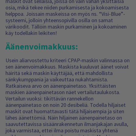
maskit ovat sellaisia, joissa on vain vähän yksittäisiä
osia, mikä tekee niiden purkamisesta ja kokoamisesta
helppoa. Joissain maskeissa on myös ns. “Visi-Blue”-
systeemi, jolloin yhteensopivilla osilla on samat
värikoodit. Tällöin maskin purkaminen ja kokoaminen
käy todellakin leikiten!
Äänenvoimakkuus:
Usein aliarvostettu kriteeri CPAP-maskin valinnassa on
sen äänenvoimakkuus. Maskista kuuluvat äänet voivat
häiritä sekä maskin käyttäjää, että mahdollista
sänkykumppania ja vaikeuttaa nukahtamista.
Ratkaiseva arvo on äänenpainetaso. Yksittäisten
maskien äänenpainetason näet vertailutaulukosta.
Vertailun vuoksi: tikittävän rannekellon
äänenpainetaso on noin 20 desibeliä. Todella hiljaiset
maskit ovat huomattavasti tätä hiljaisempia ja siten
lähes äänettömiä. Näin hiljainen äänenpainetaso on
saavutettavissa sisäänrakennetun ilmanjakajan avulla,
joka varmistaa, ettei ilma poistu maskista yhtenä