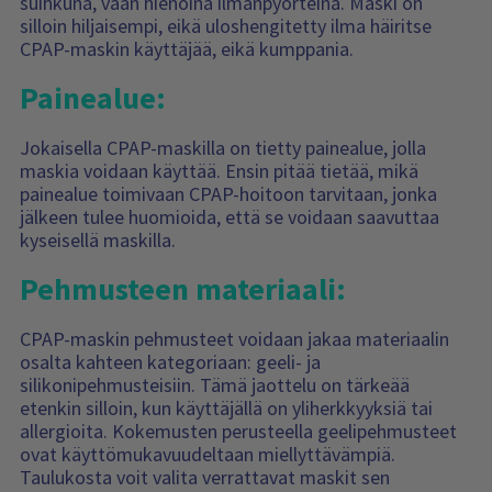
suihkuna, vaan hienoina ilmanpyörteinä. Maski on
silloin hiljaisempi, eikä uloshengitetty ilma häiritse
CPAP-maskin käyttäjää, eikä kumppania.
Painealue:
Jokaisella CPAP-maskilla on tietty painealue, jolla
maskia voidaan käyttää. Ensin pitää tietää, mikä
painealue toimivaan CPAP-hoitoon tarvitaan, jonka
jälkeen tulee huomioida, että se voidaan saavuttaa
kyseisellä maskilla.
Pehmusteen materiaali:
CPAP-maskin pehmusteet voidaan jakaa materiaalin
osalta kahteen kategoriaan: geeli- ja
silikonipehmusteisiin. Tämä jaottelu on tärkeää
etenkin silloin, kun käyttäjällä on yliherkkyyksiä tai
allergioita. Kokemusten perusteella geelipehmusteet
ovat käyttömukavuudeltaan miellyttävämpiä.
Taulukosta voit valita verrattavat maskit sen