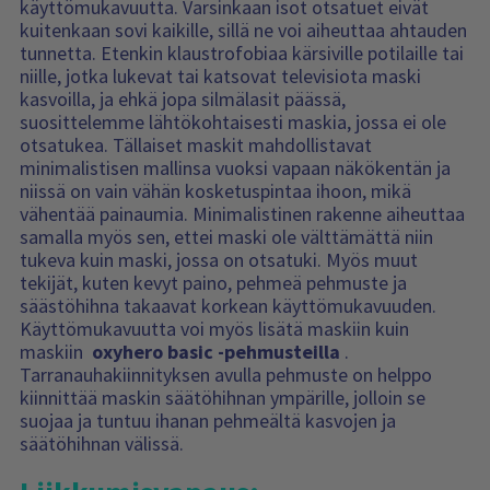
käyttömukavuutta. Varsinkaan isot otsatuet eivät
kuitenkaan sovi kaikille, sillä ne voi aiheuttaa ahtauden
tunnetta. Etenkin klaustrofobiaa kärsiville potilaille tai
niille, jotka lukevat tai katsovat televisiota maski
kasvoilla, ja ehkä jopa silmälasit päässä,
suosittelemme lähtökohtaisesti maskia, jossa ei ole
otsatukea. Tällaiset maskit mahdollistavat
minimalistisen mallinsa vuoksi vapaan näkökentän ja
niissä on vain vähän kosketuspintaa ihoon, mikä
vähentää painaumia. Minimalistinen rakenne aiheuttaa
samalla myös sen, ettei maski ole välttämättä niin
tukeva kuin maski, jossa on otsatuki. Myös muut
tekijät, kuten kevyt paino, pehmeä pehmuste ja
säästöhihna takaavat korkean käyttömukavuuden.
Käyttömukavuutta voi myös lisätä maskiin kuin
maskiin
oxyhero basic -pehmusteilla
.
Tarranauhakiinnityksen avulla pehmuste on helppo
kiinnittää maskin säätöhihnan ympärille, jolloin se
suojaa ja tuntuu ihanan pehmeältä kasvojen ja
säätöhihnan välissä.