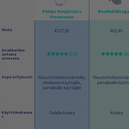
Philips Respironics
ResMed Mirage
Dreamwear
Hinta
127,95
62,95
€
€
Asiakkaiden
(19)
(6
antama
arvosana
Sopii erityisesti
Klaustrofobiasta kärsiville,
Klaustrofobiasta kärs
silmälasien käyttäjille,
parrakkaille käyttä
parrakkaille käyttäjille
Käyttömukavuu
Todella korkea
Korkea
s