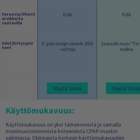
Varaosia/Oheist
Kyllä
Kyllä
arvikkeita
saatavilla
Edut/Erityispiir
iF gold design awards 2016
Saatavilla myös “For
teet
-voittaja
mallina
Näytä tuote
Näytä tuot
Käyttömukavuus:
Käyttömukavuus on yksi tärkeimmistä ja samalla
monimuotoisimmista kriteereistä CPAP-maskin
valinnassa. Olennaista korkean käyttömukavuuden